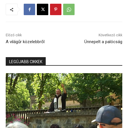
Előző cikk
Következő cikk
A világűr közelebbről
Ünnepelt a palócság
LEGÚJABB CIKKEK