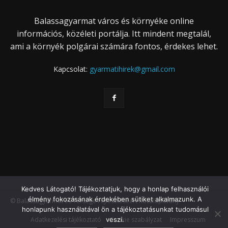
Balassagyarmat város és környéke online
információs, közéleti portálja. Itt mindent megtalál,
ami a környék polgárai számára fontos, érdekes lehet.
Kapcsolat:
gyarmatihirek@gmail.com
Kedves Látogató! Tájékoztatjuk, hogy a honlap felhasználói
élmény fokozásának érdekében sütiket alkalmazunk. A
© Balassagyarmat és Térsége Fejlesztéséért Közalapítvány
honlapunk használatával ön a tájékoztatásunkat tudomásul
Adatkezelési tájékoztató
Cookie szabályzat
Impresszum
veszi.