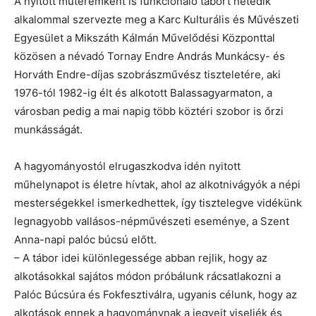
A nyitott műteremként is funkcionáló tábort hetedik
alkalommal szervezte meg a Karc Kulturális és Művészeti
Egyesület a Mikszáth Kálmán Művelődési Központtal
közösen a névadó Tornay Endre András Munkácsy- és
Horváth Endre-díjas szobrászművész tiszteletére, aki
1976-tól 1982-ig élt és alkotott Balassagyarmaton, a
városban pedig a mai napig több köztéri szobor is őrzi
munkásságát.
A hagyományostól elrugaszkodva idén nyitott
műhelynapot is életre hívtak, ahol az alkotnivágyók a népi
mesterségekkel ismerkedhettek, így tisztelegve vidékünk
legnagyobb vallásos-népművészeti eseménye, a Szent
Anna-napi palóc búcsú előtt.
– A tábor idei különlegessége abban rejlik, hogy az
alkotásokkal sajátos módon próbálunk rácsatlakozni a
Palóc Búcsúra és Fokfesztiválra, ugyanis célunk, hogy az
alkotások ennek a hagyománynak a jegyeit viseljék és