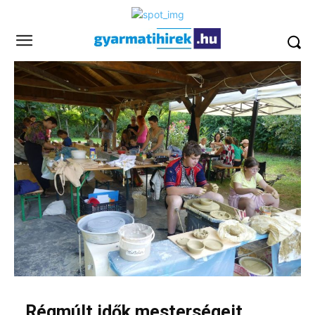
Régmúlt idők mesterségeit