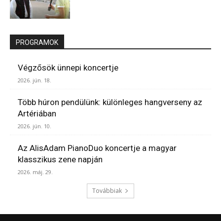
PROGRAMOK
Végzősök ünnepi koncertje
2026. jún. 18.
Több húron pendülünk: különleges hangverseny az
Artériában
2026. jún. 10.
Az AlisAdam PianoDuo koncertje a magyar
klasszikus zene napján
2026. máj. 29.
Továbbiak