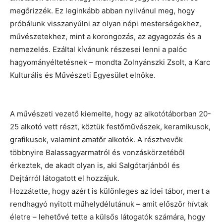
megőrizzék. Ez leginkább abban nyilvánul meg, hogy
próbálunk visszanyúlni az olyan népi mesterségekhez,
művészetekhez, mint a korongozás, az agyagozás és a
nemezelés. Ezáltal kívánunk részesei lenni a palóc
hagyományéltetésnek – mondta Zolnyánszki Zsolt, a Karc
Kulturális és Művészeti Egyesület elnöke.
A művészeti vezető kiemelte, hogy az alkotótáborban 20-
25 alkotó vett részt, köztük festőművészek, keramikusok,
grafikusok, valamint amatőr alkotók. A résztvevők
többnyire Balassagyarmatról és vonzáskörzetéből
érkeztek, de akadt olyan is, aki Salgótarjánból és
Dejtárról látogatott el hozzájuk.
Hozzátette, hogy azért is különleges az idei tábor, mert a
rendhagyó nyitott műhelydélutánuk – amit először hívtak
életre – lehetővé tette a külsős látogatók számára, hogy