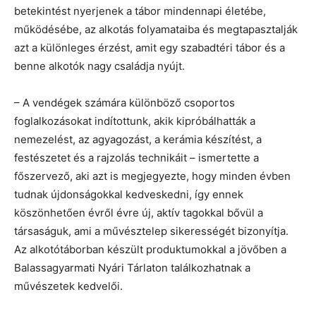
betekintést nyerjenek a tábor mindennapi életébe,
működésébe, az alkotás folyamataiba és megtapasztalják
azt a különleges érzést, amit egy szabadtéri tábor és a
benne alkotók nagy családja nyújt.
– A vendégek számára különböző csoportos
foglalkozásokat indítottunk, akik kipróbálhatták a
nemezelést, az agyagozást, a kerámia készítést, a
festészetet és a rajzolás technikáit – ismertette a
főszervező, aki azt is megjegyezte, hogy minden évben
tudnak újdonságokkal kedveskedni, így ennek
köszönhetően évről évre új, aktív tagokkal bővül a
társaságuk, ami a művésztelep sikerességét bizonyítja.
Az alkotótáborban készült produktumokkal a jövőben a
Balassagyarmati Nyári Tárlaton találkozhatnak a
művészetek kedvelői.