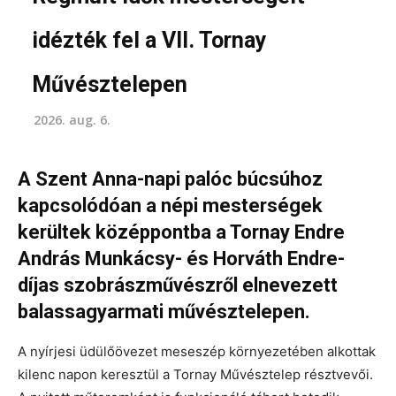
idézték fel a VII. Tornay
Művésztelepen
2026. aug. 6.
A Szent Anna-napi palóc búcsúhoz
kapcsolódóan a népi mesterségek
kerültek középpontba a Tornay Endre
András Munkácsy- és Horváth Endre-
díjas szobrászművészről elnevezett
balassagyarmati művésztelepen.
A nyírjesi üdülőövezet meseszép környezetében alkottak
kilenc napon keresztül a Tornay Művésztelep résztvevői.