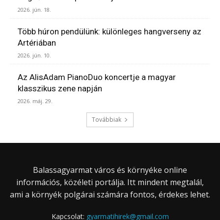
2026. jún. 18.
Több húron pendülünk: különleges hangverseny az
Artériában
2026. jún. 10.
Az AlisAdam PianoDuo koncertje a magyar
klasszikus zene napján
2026. máj. 29.
Továbbiak
Balassagyarmat város és környéke online
információs, közéleti portálja. Itt mindent megtalál,
ami a környék polgárai számára fontos, érdekes lehet.
Kapcsolat:
gyarmatihirek@gmail.com