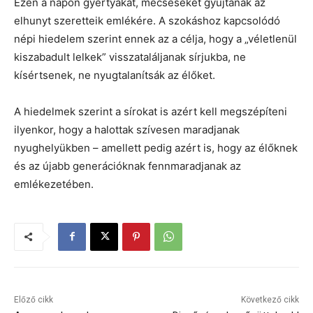
Ezen a napon gyertyákat, mécseseket gyújtanak az
elhunyt szeretteik emlékére. A szokáshoz kapcsolódó
népi hiedelem szerint ennek az a célja, hogy a „véletlenül
kiszabadult lelkek” visszataláljanak sírjukba, ne
kísértsenek, ne nyugtalanítsák az élőket.
A hiedelmek szerint a sírokat is azért kell megszépíteni
ilyenkor, hogy a halottak szívesen maradjanak
nyughelyükben – amellett pedig azért is, hogy az élőknek
és az újabb generációknak fennmaradjanak az
emlékezetében.
Előző cikk
Következő cikk