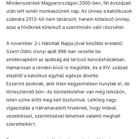
Mindenszentek Magyarországon 2000-ben, fél évszázad
után lett ismét munkaszüneti nap. Az ünnep a katolikusok
számára 2013-tól nem tanácsolt, hanem kötelező ünnep,
azaz a hívőknek kötelező a szentmisén való részvétel.
A november 2-i Halottak Napja jóval későbbi eredetű:
Szent Odilo clunyi apát 998-ban vezette be
emléknapként az apátság alá tartozó bencésházakban.
Hamarosan a renden kívül is megülték, és a XIV. század
elejétől a katolikus egyház egésze átvette.
Eszerint azoknak, akik Isten kegyelmében hunytak el, de
törlesztendő bűn- és büntetésteher van még lelkükön,
Isten színe előtt meg kell tisztulniuk. Lelkileg nagy
vigasztalás a hátramaradott híveknek, hogy imával,
vezekléssel, szentmisével tehetnek valamit meghalt
szeretteikért.