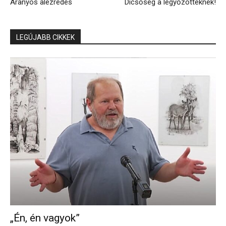
Aranyos alezredes
Dicsőség a legyőzötteknek!
LEGÚJABB CIKKEK
„Én, én vagyok”