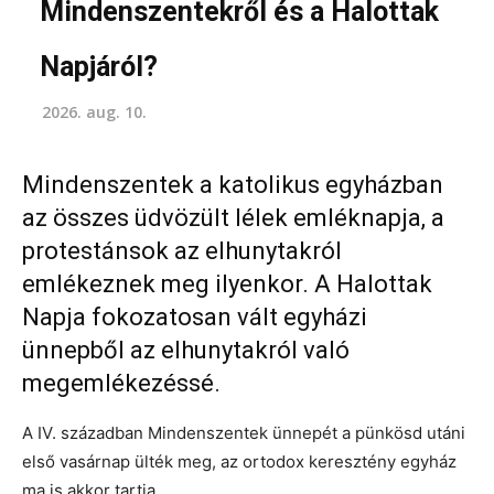
Mindenszentekről és a Halottak
Napjáról?
2026. aug. 10.
Mindenszentek a katolikus egyházban
az összes üdvözült lélek emléknapja, a
protestánsok az elhunytakról
emlékeznek meg ilyenkor. A Halottak
Napja fokozatosan vált egyházi
ünnepből az elhunytakról való
megemlékezéssé.
A IV. században Mindenszentek ünnepét a pünkösd utáni
első vasárnap ülték meg, az ortodox keresztény egyház
ma is akkor tartja.