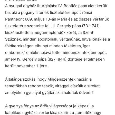
A nyugati egyház liturgiájába IV. Bonifác pápa alatt került
be, aki a pogány istenek tiszteletére épült római
Pantheont 609. május 13-án Mária és az összes vértanúk
tiszteletére szentelte fel. III. Gergely pápa (731–741)
kiszélesítette a megünneplendők körét, „a Szent
Szűznek, minden apostolnak, vértanúnak, hitvallónak és a
földkerekségen elhunyt minden tökéletes, igaz
embernek” emléknapjává tette mindenszentek ünnepét,
amely IV. Gergely pápa (827–844) döntése értelmében
került november 1-jére.
Általános szokás, hogy Mindenszentek napján a
temetőkben rendbe teszik, virággal díszítik a sírokat,
amelyeken gyertyát gyújtanak a halottak üdvéért.
A gyertya fénye az örök világosságot jelképezi, a
katolikus egyház szertartása szerint a „temetők nagy