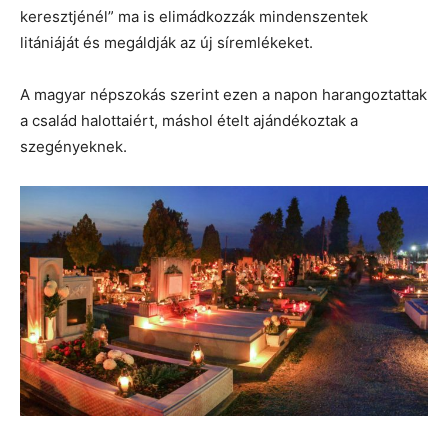
keresztjénél” ma is elimádkozzák mindenszentek
litániáját és megáldják az új síremlékeket.
A magyar népszokás szerint ezen a napon harangoztattak
a család halottaiért, máshol ételt ajándékoztak a
szegényeknek.