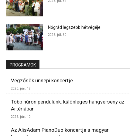
2026. júl. 31.
Nógrád legszebb hétvégéje
2026. júl. 30.
PROGRAMOK
Végzősök ünnepi koncertje
2026. jún. 18.
Több húron pendülünk: különleges hangverseny az
Artériában
2026. jún. 10.
Az AlisAdam PianoDuo koncertje a magyar