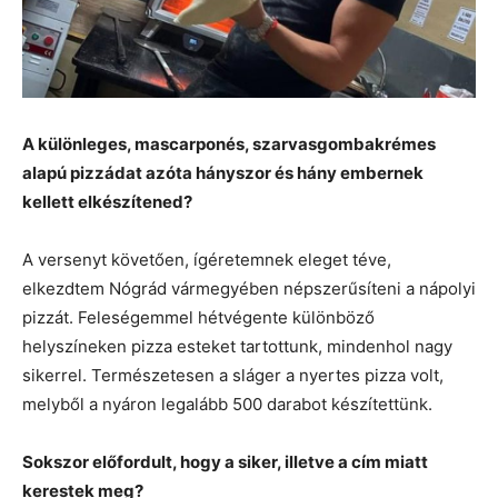
A különleges, mascarponés, szarvasgombakrémes
alapú pizzádat azóta hányszor és hány embernek
kellett elkészítened?
A versenyt követően, ígéretemnek eleget téve,
elkezdtem Nógrád vármegyében népszerűsíteni a nápolyi
pizzát. Feleségemmel hétvégente különböző
helyszíneken pizza esteket tartottunk, mindenhol nagy
sikerrel. Természetesen a sláger a nyertes pizza volt,
melyből a nyáron legalább 500 darabot készítettünk.
Sokszor előfordult, hogy a siker, illetve a cím miatt
kerestek meg?