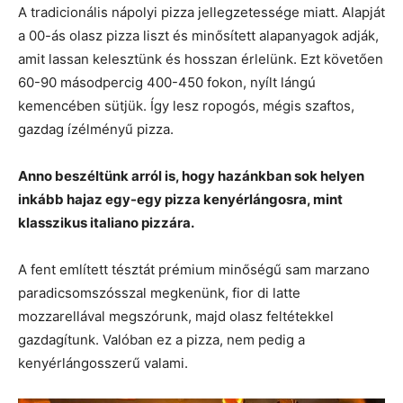
A tradicionális nápolyi pizza jellegzetessége miatt. Alapját
a 00-ás olasz pizza liszt és minősített alapanyagok adják,
amit lassan kelesztünk és hosszan érlelünk. Ezt követően
60-90 másodpercig 400-450 fokon, nyílt lángú
kemencében sütjük. Így lesz ropogós, mégis szaftos,
gazdag ízélményű pizza.
Anno beszéltünk arról is, hogy hazánkban sok helyen
inkább hajaz egy-egy pizza kenyérlángosra, mint
klasszikus italiano pizzára.
A fent említett tésztát prémium minőségű sam marzano
paradicsomszósszal megkenünk, fior di latte
mozzarellával megszórunk, majd olasz feltétekkel
gazdagítunk. Valóban ez a pizza, nem pedig a
kenyérlángosszerű valami.