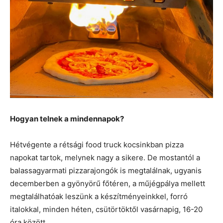
Hogyan telnek a mindennapok?
Hétvégente a rétsági food truck kocsinkban pizza
napokat tartok, melynek nagy a sikere. De mostantól a
balassagyarmati pizzarajongók is megtalálnak, ugyanis
decemberben a gyönyörű főtéren, a műjégpálya mellett
megtalálhatóak leszünk a készítményeinkkel, forró
italokkal, minden héten, csütörtöktől vasárnapig, 16-20
óra között.