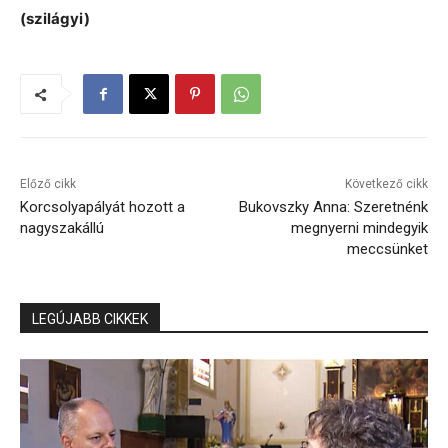
(szilágyi)
Előző cikk
Következő cikk
Korcsolyapályát hozott a
Bukovszky Anna: Szeretnénk
nagyszakállú
megnyerni mindegyik
meccsünket
LEGÚJABB CIKKEK