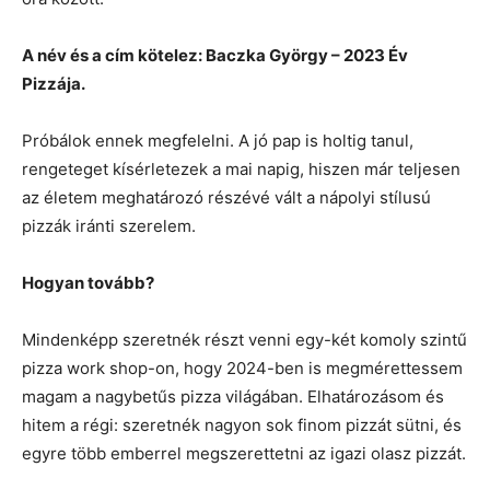
A név és a cím kötelez: Baczka György – 2023 Év
Pizzája.
Próbálok ennek megfelelni. A jó pap is holtig tanul,
rengeteget kísérletezek a mai napig, hiszen már teljesen
az életem meghatározó részévé vált a nápolyi stílusú
pizzák iránti szerelem.
Hogyan tovább?
Mindenképp szeretnék részt venni egy-két komoly szintű
pizza work shop-on, hogy 2024-ben is megmérettessem
magam a nagybetűs pizza világában. Elhatározásom és
hitem a régi: szeretnék nagyon sok finom pizzát sütni, és
egyre több emberrel megszerettetni az igazi olasz pizzát.