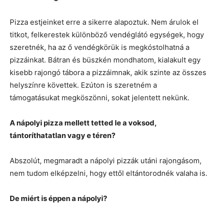
Pizza estjeinket erre a sikerre alapoztuk. Nem árulok el
titkot, felkerestek különböző vendéglátó egységek, hogy
szeretnék, ha az ő vendégkörük is megkóstolhatná a
pizzáinkat. Bátran és büszkén mondhatom, kialakult egy
kisebb rajongó tábora a pizzáimnak, akik szinte az összes
helyszínre követtek. Ezúton is szeretném a
támogatásukat megköszönni, sokat jelentett nekünk.
A nápolyi pizza mellett tetted le a voksod,
tántoríthatatlan vagy e téren?
Abszolút, megmaradt a nápolyi pizzák utáni rajongásom,
nem tudom elképzelni, hogy ettől eltántorodnék valaha is.
De miért is éppen a nápolyi?