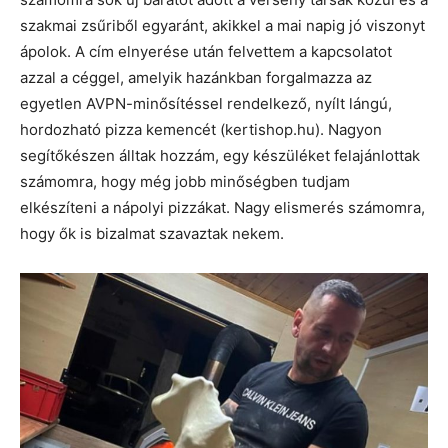
szakmai zsűriből egyaránt, akikkel a mai napig jó viszonyt
ápolok. A cím elnyerése után felvettem a kapcsolatot
azzal a céggel, amelyik hazánkban forgalmazza az
egyetlen AVPN-minősítéssel rendelkező, nyílt lángú,
hordozható pizza kemencét (kertishop.hu). Nagyon
segítőkészen álltak hozzám, egy készüléket felajánlottak
számomra, hogy még jobb minőségben tudjam
elkészíteni a nápolyi pizzákat. Nagy elismerés számomra,
hogy ők is bizalmat szavaztak nekem.