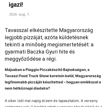
igazi!
2026. aug. 7.
Tavasszal elkészítette Magyarország
legjobb pizzáját, azóta küldetésnek
tekinti a minőség megismertetését: a
gyarmati Baczka Gyuri hite és
meggyőződése a régi.
Májusban a Piaggio Pizzakészítő Bajnokságon, a
Tavaszi Food Truck Show keretein belül, Magyarország
legfinomabb pizzáját készítetted – hogyan emlékszel a
nem hétköznapi diadalra?
A siker ízét mai napig érzem és tapasztalom. A verseny
számomra sok új barátot adott a verseny társak közül és a