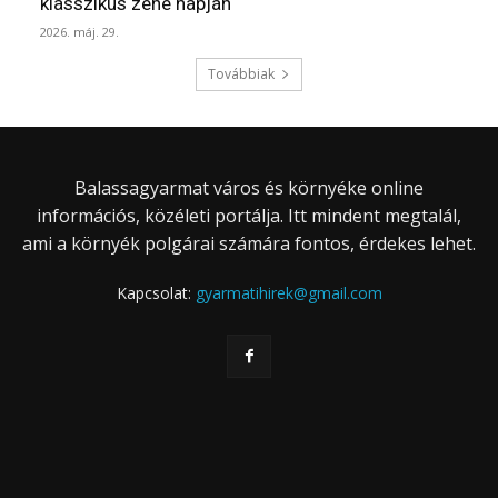
klasszikus zene napján
2026. máj. 29.
Továbbiak
Balassagyarmat város és környéke online
információs, közéleti portálja. Itt mindent megtalál,
ami a környék polgárai számára fontos, érdekes lehet.
Kapcsolat:
gyarmatihirek@gmail.com