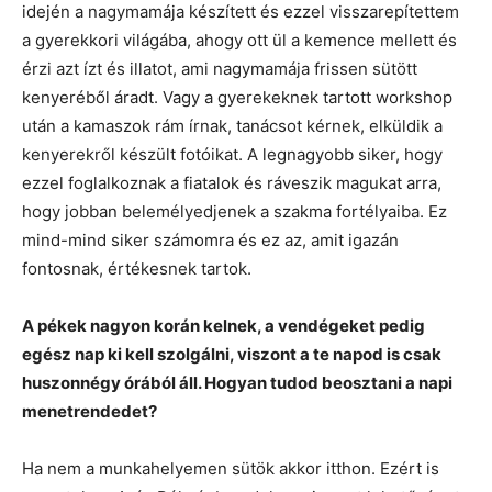
idején a nagymamája készített és ezzel visszarepítettem
a gyerekkori világába, ahogy ott ül a kemence mellett és
érzi azt ízt és illatot, ami nagymamája frissen sütött
kenyeréből áradt. Vagy a gyerekeknek tartott workshop
után a kamaszok rám írnak, tanácsot kérnek, elküldik a
kenyerekről készült fotóikat. A legnagyobb siker, hogy
ezzel foglalkoznak a fiatalok és ráveszik magukat arra,
hogy jobban belemélyedjenek a szakma fortélyaiba. Ez
mind-mind siker számomra és ez az, amit igazán
fontosnak, értékesnek tartok.
A pékek nagyon korán kelnek, a vendégeket pedig
egész nap ki kell szolgálni, viszont a te napod is csak
huszonnégy órából áll. Hogyan tudod beosztani a napi
menetrendedet?
Ha nem a munkahelyemen sütök akkor itthon. Ezért is