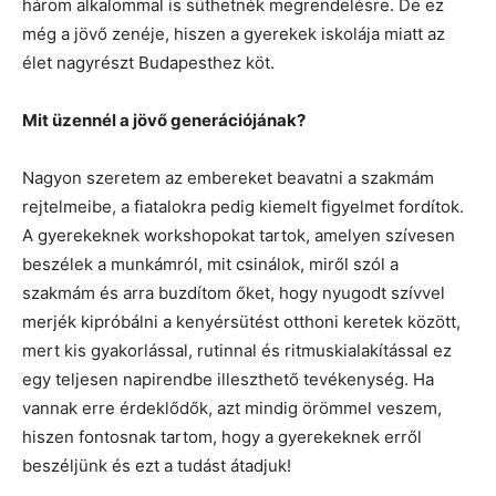
három alkalommal is süthetnék megrendelésre. De ez
még a jövő zenéje, hiszen a gyerekek iskolája miatt az
élet nagyrészt Budapesthez köt.
Mit üzennél a jövő generációjának?
Nagyon szeretem az embereket beavatni a szakmám
rejtelmeibe, a fiatalokra pedig kiemelt figyelmet fordítok.
A gyerekeknek workshopokat tartok, amelyen szívesen
beszélek a munkámról, mit csinálok, miről szól a
szakmám és arra buzdítom őket, hogy nyugodt szívvel
merjék kipróbálni a kenyérsütést otthoni keretek között,
mert kis gyakorlással, rutinnal és ritmuskialakítással ez
egy teljesen napirendbe illeszthető tevékenység. Ha
vannak erre érdeklődők, azt mindig örömmel veszem,
hiszen fontosnak tartom, hogy a gyerekeknek erről
beszéljünk és ezt a tudást átadjuk!