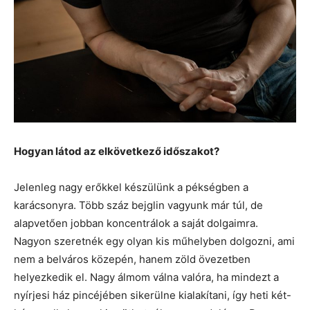
Hogyan látod az elkövetkező időszakot?
Jelenleg nagy erőkkel készülünk a pékségben a
karácsonyra. Több száz bejglin vagyunk már túl, de
alapvetően jobban koncentrálok a saját dolgaimra.
Nagyon szeretnék egy olyan kis műhelyben dolgozni, ami
nem a belváros közepén, hanem zöld övezetben
helyezkedik el. Nagy álmom válna valóra, ha mindezt a
nyírjesi ház pincéjében sikerülne kialakítani, így heti két-