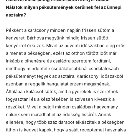
Nálatok milyen péksütemények kerülnek fel az ünnepi
asztalra?
Pékként a karácsony minden napján frissen sütöm a
kenyeret. Bárhová megyünk mindig frissen sütött
kenyérrel érkezek. Mivel az adventi időszakban elég erős
a menet a pékségben, ezért az otthon töltött időt már
inkább a pihenésre és családra szeretem fordítani,
minthogy mindenféle csodálatosabbnál csodálatosabb
péksüteményt tegyek az asztalra. Karácsonyi időszakból
azonban a reggelik hangulatát érzem magaménak.
Általában kalácsot sütök, amit a gyerekek is szeretnek
fogyasztani és a készítésében is szívesen kiveszik a
részüket. Mivel a bejgli minden családban hagyomány
nálunk sem maradhat el az édesség listáról. Annak
ellenére, hogy több száz darabot elkészítek a pékségben
itthon is kedvet kapok, hogy a saját receptemet használva