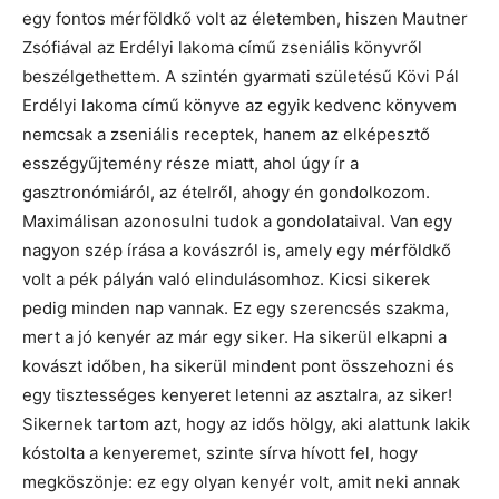
egy fontos mérföldkő volt az életemben, hiszen Mautner
Zsófiával az Erdélyi lakoma című zseniális könyvről
beszélgethettem. A szintén gyarmati születésű Kövi Pál
Erdélyi lakoma című könyve az egyik kedvenc könyvem
nemcsak a zseniális receptek, hanem az elképesztő
esszégyűjtemény része miatt, ahol úgy ír a
gasztronómiáról, az ételről, ahogy én gondolkozom.
Maximálisan azonosulni tudok a gondolataival. Van egy
nagyon szép írása a kovászról is, amely egy mérföldkő
volt a pék pályán való elindulásomhoz. Kicsi sikerek
pedig minden nap vannak. Ez egy szerencsés szakma,
mert a jó kenyér az már egy siker. Ha sikerül elkapni a
kovászt időben, ha sikerül mindent pont összehozni és
egy tisztességes kenyeret letenni az asztalra, az siker!
Sikernek tartom azt, hogy az idős hölgy, aki alattunk lakik
kóstolta a kenyeremet, szinte sírva hívott fel, hogy
megköszönje: ez egy olyan kenyér volt, amit neki annak