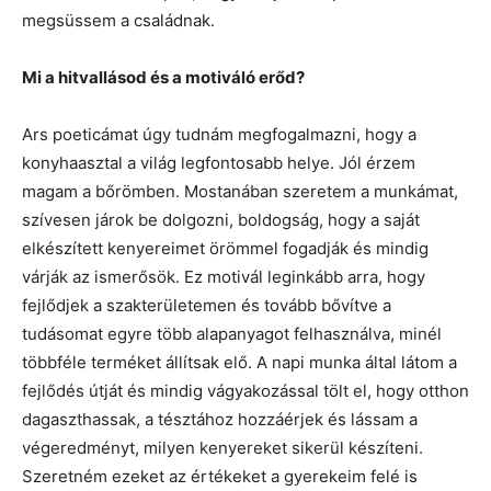
megsüssem a családnak.
Mi a hitvallásod és a motiváló erőd?
Ars poeticámat úgy tudnám megfogalmazni, hogy a
konyhaasztal a világ legfontosabb helye. Jól érzem
magam a bőrömben. Mostanában szeretem a munkámat,
szívesen járok be dolgozni, boldogság, hogy a saját
elkészített kenyereimet örömmel fogadják és mindig
várják az ismerősök. Ez motivál leginkább arra, hogy
fejlődjek a szakterületemen és tovább bővítve a
tudásomat egyre több alapanyagot felhasználva, minél
többféle terméket állítsak elő. A napi munka által látom a
fejlődés útját és mindig vágyakozással tölt el, hogy otthon
dagaszthassak, a tésztához hozzáérjek és lássam a
végeredményt, milyen kenyereket sikerül készíteni.
Szeretném ezeket az értékeket a gyerekeim felé is