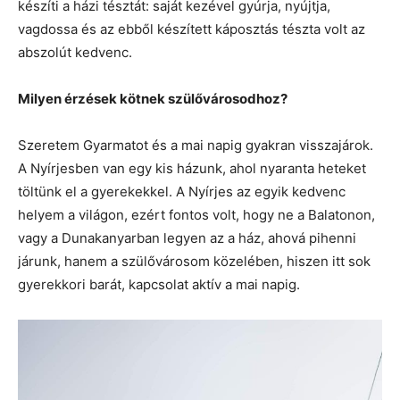
készíti a házi tésztát: saját kezével gyúrja, nyújtja,
vagdossa és az ebből készített káposztás tészta volt az
abszolút kedvenc.
Milyen érzések kötnek szülővárosodhoz?
Szeretem Gyarmatot és a mai napig gyakran visszajárok.
A Nyírjesben van egy kis házunk, ahol nyaranta heteket
töltünk el a gyerekekkel. A Nyírjes az egyik kedvenc
helyem a világon, ezért fontos volt, hogy ne a Balatonon,
vagy a Dunakanyarban legyen az a ház, ahová pihenni
járunk, hanem a szülővárosom közelében, hiszen itt sok
gyerekkori barát, kapcsolat aktív a mai napig.