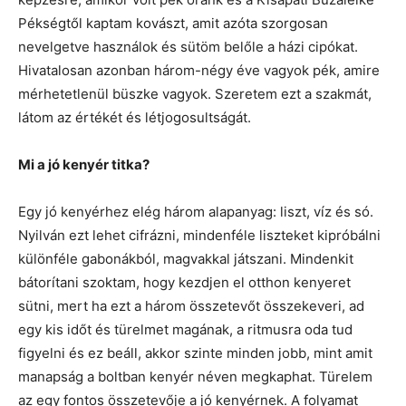
Pékségtől kaptam kovászt, amit azóta szorgosan
nevelgetve használok és sütöm belőle a házi cipókat.
Hivatalosan azonban három-négy éve vagyok pék, amire
mérhetetlenül büszke vagyok. Szeretem ezt a szakmát,
látom az értékét és létjogosultságát.
Mi a jó kenyér titka?
Egy jó kenyérhez elég három alapanyag: liszt, víz és só.
Nyilván ezt lehet cifrázni, mindenféle liszteket kipróbálni
különféle gabonákból, magvakkal játszani. Mindenkit
bátorítani szoktam, hogy kezdjen el otthon kenyeret
sütni, mert ha ezt a három összetevőt összekeveri, ad
egy kis időt és türelmet magának, a ritmusra oda tud
figyelni és ez beáll, akkor szinte minden jobb, mint amit
manapság a boltban kenyér néven megkaphat. Türelem
az egy fontos összetevője a jó kenyérnek. A folyamat