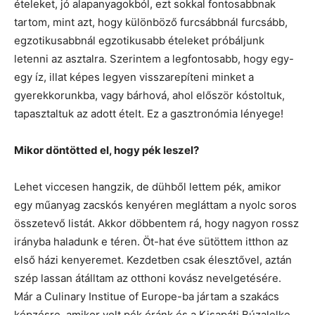
ételeket, jó alapanyagokból, ezt sokkal fontosabbnak
tartom, mint azt, hogy különböző furcsábbnál furcsább,
egzotikusabbnál egzotikusabb ételeket próbáljunk
letenni az asztalra. Szerintem a legfontosabb, hogy egy-
egy íz, illat képes legyen visszarepíteni minket a
gyerekkorunkba, vagy bárhová, ahol először kóstoltuk,
tapasztaltuk az adott ételt. Ez a gasztronómia lényege!
Mikor döntötted el, hogy pék leszel?
Lehet viccesen hangzik, de dühből lettem pék, amikor
egy műanyag zacskós kenyéren megláttam a nyolc soros
összetevő listát. Akkor döbbentem rá, hogy nagyon rossz
irányba haladunk e téren. Öt-hat éve sütöttem itthon az
első házi kenyeremet. Kezdetben csak élesztővel, aztán
szép lassan átálltam az otthoni kovász nevelgetésére.
Már a Culinary Institue of Europe-ba jártam a szakács
képzésre, amikor volt pék óránk és a Kisapáti Búzalelke