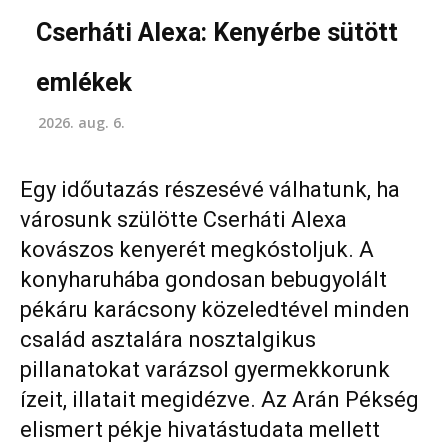
Cserháti Alexa: Kenyérbe sütött
emlékek
2026. aug. 6.
Egy időutazás részesévé válhatunk, ha
városunk szülötte Cserháti Alexa
kovászos kenyerét megkóstoljuk. A
konyharuhába gondosan bebugyolált
pékáru karácsony közeledtével minden
család asztalára nosztalgikus
pillanatokat varázsol gyermekkorunk
ízeit, illatait megidézve. Az Arán Pékség
elismert pékje hivatástudata mellett