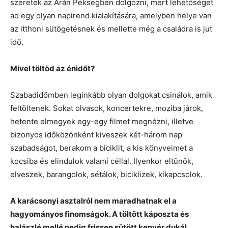
szeretek az Arán Pékségben dolgozni, mert lehetőséget
ad egy olyan napirend kialakítására, amelyben helye van
az itthoni sütögetésnek és mellette még a családra is jut
idő.
Mivel töltöd az énidőt?
Szabadidőmben leginkább olyan dolgokat csinálok, amik
feltöltenek. Sokat olvasok, koncertekre, moziba járok,
hetente elmegyek egy-egy filmet megnézni, illetve
bizonyos időközönként kiveszek két-három nap
szabadságot, berakom a biciklit, a kis könyveimet a
kocsiba és elindulok valami céllal. Ilyenkor eltűnök,
elveszek, barangolok, sétálok, biciklizek, kikapcsolok.
A karácsonyi asztalról nem maradhatnak el a
hagyományos finomságok. A töltött káposzta és
halászlé mellé pedig frissen sütött kenyér dukál.