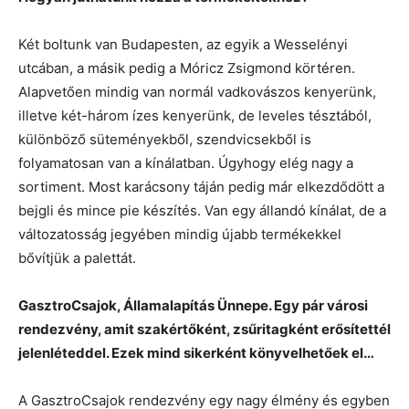
Két boltunk van Budapesten, az egyik a Wesselényi
utcában, a másik pedig a Móricz Zsigmond körtéren.
Alapvetően mindig van normál vadkovászos kenyerünk,
illetve két-három ízes kenyerünk, de leveles tésztából,
különböző süteményekből, szendvicsekből is
folyamatosan van a kínálatban. Úgyhogy elég nagy a
sortiment. Most karácsony táján pedig már elkezdődött a
bejgli és mince pie készítés. Van egy állandó kínálat, de a
változatosság jegyében mindig újabb termékekkel
bővítjük a palettát.
GasztroCsajok, Államalapítás Ünnepe. Egy pár városi
rendezvény, amit szakértőként, zsűritagként erősítettél
jelenléteddel. Ezek mind sikerként könyvelhetőek el…
A GasztroCsajok rendezvény egy nagy élmény és egyben