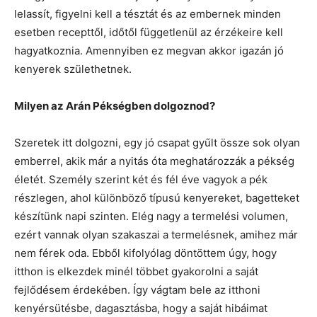
lelassít, figyelni kell a tésztát és az embernek minden
esetben recepttől, időtől függetlenül az érzékeire kell
hagyatkoznia. Amennyiben ez megvan akkor igazán jó
kenyerek születhetnek.
Milyen az Arán Pékségben dolgoznod?
Szeretek itt dolgozni, egy jó csapat gyűlt össze sok olyan
emberrel, akik már a nyitás óta meghatározzák a pékség
életét. Személy szerint két és fél éve vagyok a pék
részlegen, ahol különböző típusú kenyereket, bagetteket
készítünk napi szinten. Elég nagy a termelési volumen,
ezért vannak olyan szakaszai a termelésnek, amihez már
nem férek oda. Ebből kifolyólag döntöttem úgy, hogy
itthon is elkezdek minél többet gyakorolni a saját
fejlődésem érdekében. Így vágtam bele az itthoni
kenyérsütésbe, dagasztásba, hogy a saját hibáimat