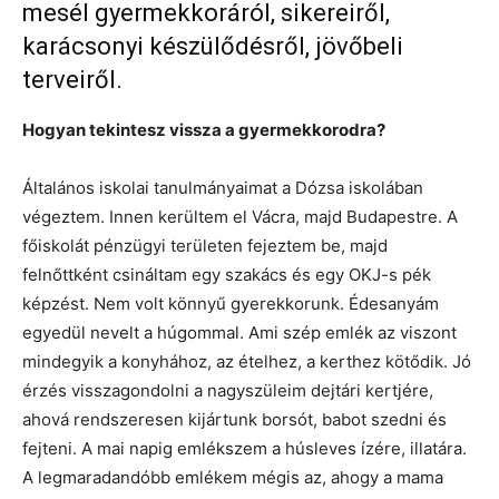
mesél gyermekkoráról, sikereiről,
karácsonyi készülődésről, jövőbeli
terveiről.
Hogyan tekintesz vissza a gyermekkorodra?
Általános iskolai tanulmányaimat a Dózsa iskolában
végeztem. Innen kerültem el Vácra, majd Budapestre. A
főiskolát pénzügyi területen fejeztem be, majd
felnőttként csináltam egy szakács és egy OKJ-s pék
képzést. Nem volt könnyű gyerekkorunk. Édesanyám
egyedül nevelt a húgommal. Ami szép emlék az viszont
mindegyik a konyhához, az ételhez, a kerthez kötődik. Jó
érzés visszagondolni a nagyszüleim dejtári kertjére,
ahová rendszeresen kijártunk borsót, babot szedni és
fejteni. A mai napig emlékszem a húsleves ízére, illatára.
A legmaradandóbb emlékem mégis az, ahogy a mama