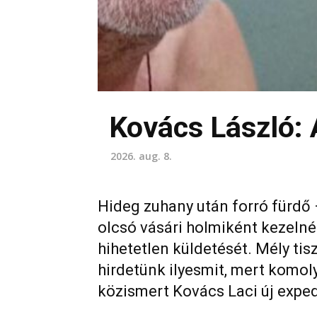
Kovács László: A
2026. aug. 8.
Hideg zuhany után forró fürdő 
olcsó vásári holmiként kezelnén
hihetetlen küldetését. Mély ti
hirdetünk ilyesmit, mert komoly
közismert Kovács Laci új exped