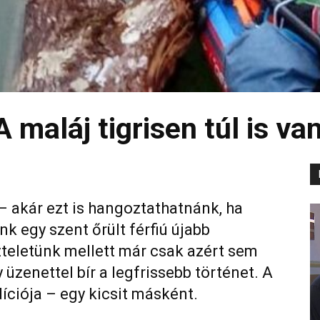
 maláj tigrisen túl is van
– akár ezt is hangoztathatnánk, ha
k egy szent őrült férfiú újabb
szteletünk mellett már csak azért sem
 üzenettel bír a legfrissebb történet. A
íciója – egy kicsit másként.