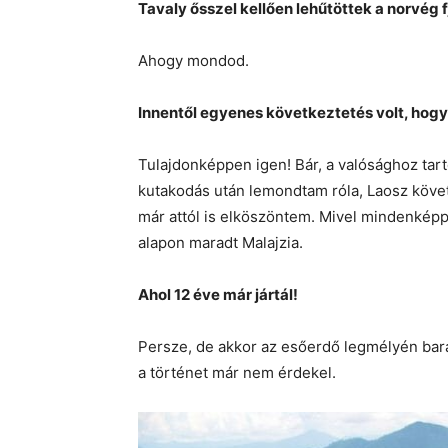
Tavaly ősszel kellően lehűtöttek a norvég 
Ahogy mondod.
Innentől egyenes következtetés volt, hog
Tulajdonképpen igen! Bár, a valósághoz ta
kutakodás után lemondtam róla, Laosz követk
már attól is elköszöntem. Mivel mindenkép
alapon maradt Malajzia.
Ahol 12 éve már jártál!
Persze, de akkor az esőerdő legmélyén ba
a történet már nem érdekel.