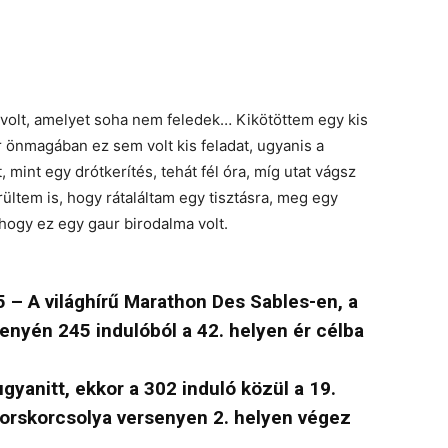
volt, amelyet soha nem feledek… Kikötöttem egy kis
önmagában ez sem volt kis feladat, ugyanis a
 mint egy drótkerítés, tehát fél óra, míg utat vágsz
ltem is, hogy rátaláltam egy tisztásra, meg egy
hogy ez egy gaur birodalma volt.
– A világhírű Marathon Des Sables-en, a
enyén 245 indulóból a 42. helyen ér célba
ugyanitt, ekkor a 302 induló közül a 19.
orskorcsolya versenyen 2. helyen végez