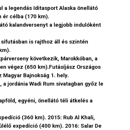
a legendás Iditasport Alaska önellátó
n ér célba (170 km).
látó kalandversenyt a legjobb indulóként
ífutásban is rajthoz áll és szintén
km).
párverseny következik, Marokkóban, a
yen végez (650 km).Futásíjász Országos
sz Magyar Bajnokság 1. hely.
, a jordánia Wadi Rum sivatagban győz le
föld, egyéni, önellátó téli átkelés a
pedíció (360 km). 2015: Rub Al Khali,
úlélő expedíció (400 km). 2016: Salar De