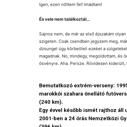
Igen, ezen nőttem fel! Imádtam!
És vele nem találkoztál…
Sajnos nem, de már az első éjszakám olyan 
szigeten. Csak csendben jegyzem meg, már 
dzsungel úgy körbeöleli ezeket a szigeteket,
magadnak. No, mindegy, megoldottam, és örü
ösvényre. Aha. Persze. Rövidesen kiderült, 
Bemutatkozó extrém-verseny: 1995 
marokkói szahara önellátó futóvers
(240 km).
Egy évvel később ismét rajthoz áll 
2001-ben a 24 órás Nemzetközi Gy
(396 km).