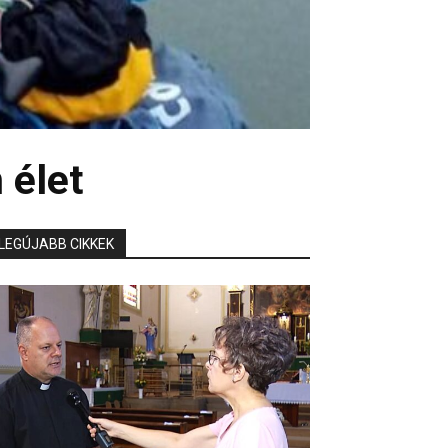
 élet
LEGÚJABB CIKKEK