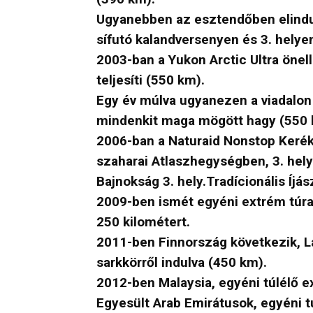
Ugyanebben az esztendőben elindul 
sífutó kalandversenyen és 3. helye
2003-ban a Yukon Arctic Ultra önel
teljesíti (550 km).
Egy év múlva ugyanezen a viadalon s
mindenkit maga mögött hagy (550 
2006-ban a Naturaid Nonstop Kerék
szaharai Atlaszhegységben, 3. hel
Bajnokság 3. hely.Tradícionális Íjá
2009-ben ismét egyéni extrém túra
250 kilométert.
2011-ben Finnország következik, Lap
sarkkörről indulva (450 km).
2012-ben Malaysia, egyéni túlélő ex
Egyesült Arab Emirátusok, egyéni t