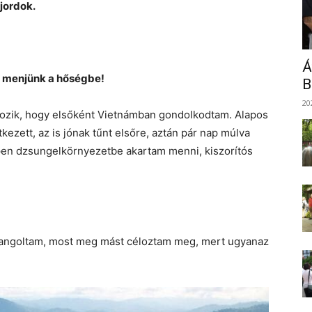
fjordok.
Á
y menjünk a hőségbe!
B
20
rtozik, hogy elsőként Vietnámban gondolkodtam. Alapos
ezett, az is jónak tűnt elsőre, aztán pár nap múlva
pen dzsungelkörnyezetbe akartam menni, kiszorítós
rangoltam, most meg mást céloztam meg, mert ugyanaz