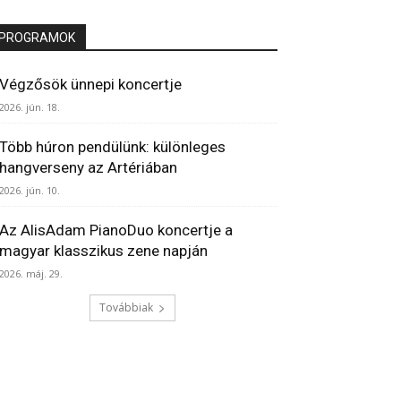
PROGRAMOK
Végzősök ünnepi koncertje
2026. jún. 18.
Több húron pendülünk: különleges
hangverseny az Artériában
2026. jún. 10.
Az AlisAdam PianoDuo koncertje a
magyar klasszikus zene napján
2026. máj. 29.
Továbbiak