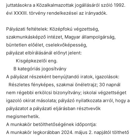
juttatásokra a Közalkalmazottak jogállásáról szóló 1992.
évi XXXIII. törvény rendelkezései az irányadók.
Pályázati feltételek: Középfokú végzettség,
szakmunkásképző intézet, Magyar állampolgárság,
büntetlen előélet, cselekvőképesség,
pályázat elbírálásánál előnyt jelent:
Kisgépkezelői eng.
B kategóriás jogosítvány
A pályázat részeként benyújtandó iratok, igazolások:
Részletes fényképes, szakmai önéletrajz; 30 napnál
nem régebbi erkölcsi bizonyítvány; iskolai végzettséget
igazoló okirat másolata; pályázó nyilatkozata arról, hogy a
pályázatot a pályázati eljárásban résztvevők
megismerhetik.
A munkakör betölthetőségének időpontja:
A munkakör legkorábban 2024. május 2. napjától tölthető