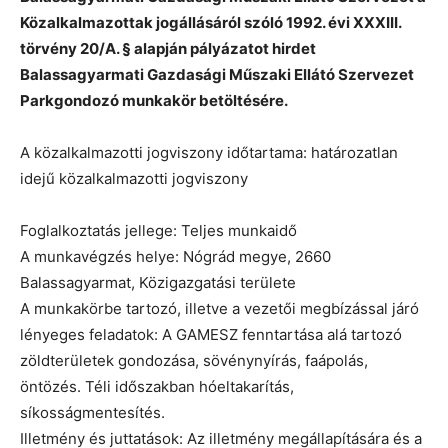
Közalkalmazottak jogállásáról szóló 1992. évi XXXIII.
törvény 20/A. § alapján pályázatot hirdet
Balassagyarmati Gazdasági Műszaki Ellátó Szervezet
Parkgondozó munkakör betöltésére.
A közalkalmazotti jogviszony időtartama: határozatlan
idejű közalkalmazotti jogviszony
Foglalkoztatás jellege: Teljes munkaidő
A munkavégzés helye: Nógrád megye, 2660
Balassagyarmat, Közigazgatási területe
A munkakörbe tartozó, illetve a vezetői megbízással járó
lényeges feladatok: A GAMESZ fenntartása alá tartozó
zöldterületek gondozása, sövénynyírás, faápolás,
öntözés. Téli időszakban hóeltakarítás,
síkosságmentesítés.
Illetmény és juttatások: Az illetmény megállapítására és a