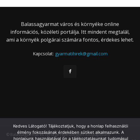
Balassagyarmat város és környéke online
információs, közéleti portálja. Itt mindent megtalál,
ami a környék polgárai számára fontos, érdekes lehet.
Kapcsolat:
gyarmatihirek@gmail.com
Kedves Látogató! Tájékoztatjuk, hogy a honlap felhasználói
élmény fokozásának érdekében sütiket alkalmazunk. A
© Balassagyarmat és Térsége Fejlesztéséért Közalapítvány
honlapunk használatával ön a tájékoztatásunkat tudomásul