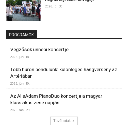
2026. júl. 30.
PROGRAMOK
Végzősök ünnepi koncertje
2026. jún. 18.
Több húron pendülünk: különleges hangverseny az
Artériában
2026. jún. 10.
Az AlisAdam PianoDuo koncertje a magyar
klasszikus zene napján
2026. máj. 29.
Továbbiak