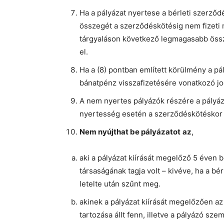
Ha a pályázat nyertese a bérleti szerződ
összegét a szerződéskötésig nem fizeti me
tárgyaláson következő legmagasabb összeg
el.
Ha a (8) pontban említett körülmény a pá
bánatpénz visszafizetésére vonatkozó jog
A nem nyertes pályázók részére a pályáza
nyertesség esetén a szerződéskötéskor 
Nem nyújthat be pályázatot
az
,
aki a pályázat kiírását megelőző 5 éven b
társaságának tagja volt – kivéve, ha a bé
letelte után szűnt meg.
akinek a pályázat kiírását megelőzően 
tartozása állt fenn, illetve a pályázó s