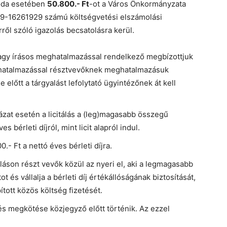
roda esetében
50.800.- Ft
-ot a Város Önkormányzata
9-16261929 számú költségvetési elszámolási
ről szóló igazolás becsatolásra kerül.
agy írásos meghatalmazással rendelkező megbízottjuk
ghatalmazással résztvevőknek meghatalmazásuk
előtt a tárgyalást lefolytató ügyintézőnek át kell
zat esetén a licitálás a (leg)magasabb összegű
 bérleti díjról, mint licit alapról indul.
0.- Ft a nettó éves bérleti díjra.
yaláson részt vevők közül az nyeri el, aki a legmagasabb
ot és vállalja a bérleti díj értékállóságának biztosítását,
tott közös költség fizetését.
és megkötése közjegyző előtt történik. Az ezzel