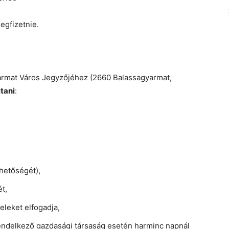
egfizetnie.
rmat Város Jegyzőjéhez (2660 Balassagyarmat,
jtani
:
hetőségét),
t,
teleket elfogadja,
rendelkező gazdasági társaság esetén harminc napnál