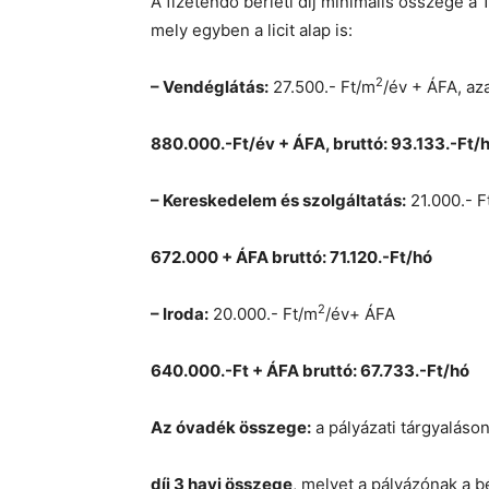
A fizetendő bérleti díj minimális összege a 
mely egyben a licit alap is:
2
–
Vendéglátás:
27.500.- Ft/m
/év + ÁFA, az
880.000.-Ft/év + ÁFA, bruttó: 93.133.-Ft/
–
Kereskedelem és szolgáltatás
:
21.000.- F
672.000 + ÁFA bruttó: 71.120.-Ft/hó
2
–
Iroda:
20.000.- Ft/m
/év+ ÁFA
640.000.-Ft + ÁFA bruttó: 67.733.-Ft/hó
Az óvadék összege:
a pályázati tárgyaláson
díj 3 havi összege
, melyet a pályázónak a bé