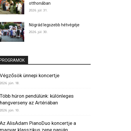
otthonában
2026. júl. 31.
Nógrád legszebb hétvégéje
2026. júl. 30.
PROGRAMOK
Végzősök ünnepi koncertje
2026. jún. 18.
Több húron pendülünk: különleges
hangverseny az Artériában
2026. jún. 10.
Az AlisAdam PianoDuo koncertje a
magyar klasszikus zene napján