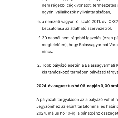
nem régebbi cégkivonatot, természetes s
egyéni vállalkozók nyilvántartásában,
a nemzeti vagyonról szóló 2011. évi CXCVI
becsatolása az átlátható szervezetről.
30 napnál nem régebbi igazolás (ezen pál
megfelelően), hogy Balassagyarmat Váro
nincs.
Több pályázó esetén a Balassagyarmati K
kis tanácskozó termében pályázati tárgyal
2024. év augusztus hó 06. napján 9,00 óra
A pályázati tárgyaláson az a pályázó vehet r
Jegyzőjéhez az előírt tartalommal és határi
2024. május hó 10-ig .a bánatpénz összegé