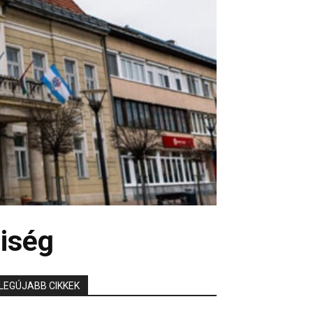
iség
LEGÚJABB CIKKEK