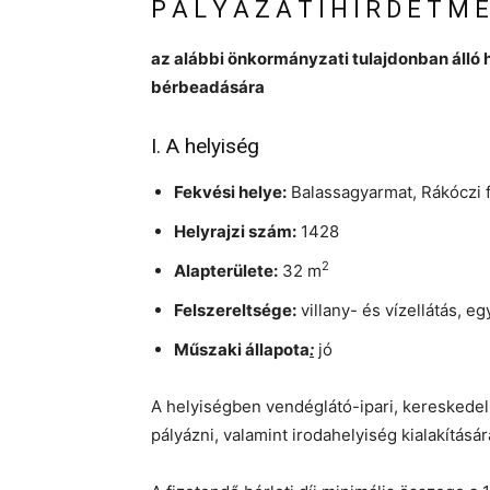
P Á L Y Á Z A T I H I R D E T M 
az alábbi önkormányzati tulajdonban álló h
bérbeadására
I. A helyiség
Fekvési helye:
Balassagyarmat, Rákóczi f
Helyrajzi szám:
1428
2
Alapterülete:
32 m
Felszereltsége:
villany- és vízellátás, e
Műszaki állapota
:
jó
A helyiségben vendéglátó-ipari, kereskedel
pályázni, valamint irodahelyiség kialakításár