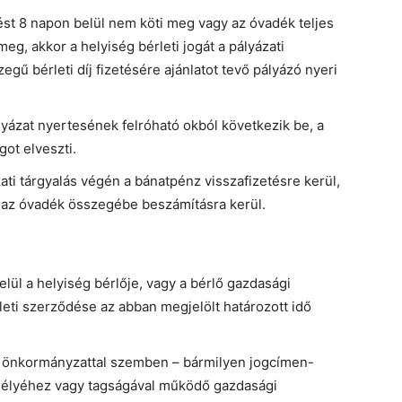
ést 8 napon belül nem köti meg vagy az óvadék teljes
g, akkor a helyiség bérleti jogát a pályázati
ű bérleti díj fizetésére ajánlatot tevő pályázó nyeri
lyázat nyertesének felróható okból következik be, a
ot elveszti.
ti tárgyalás végén a bánatpénz visszafizetésre kerül,
az óvadék összegébe beszámításra kerül.
elül a helyiség bérlője, vagy a bérlő gazdasági
rleti szerződése az abban megjelölt határozott idő
az önkormányzattal szemben – bármilyen jogcímen-
zemélyéhez vagy tagságával működő gazdasági