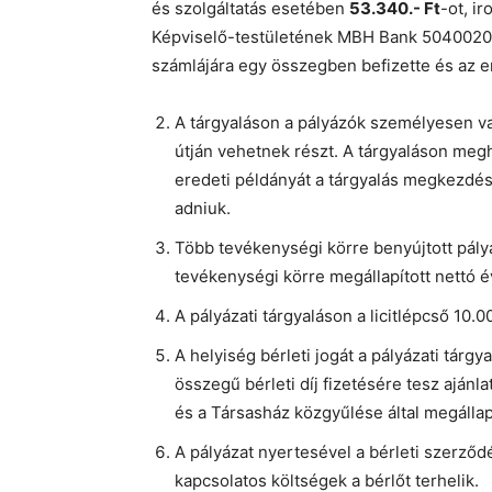
és szolgáltatás esetében
53.340.- Ft
-ot, i
Képviselő-testületének MBH Bank 5040020
számlájára egy összegben befizette és az er
A tárgyaláson a pályázók személyesen v
útján vehetnek részt. A tárgyaláson me
eredeti példányát a tárgyalás megkezdése 
adniuk.
Több tevékenységi körre benyújtott pályá
tevékenységi körre megállapított nettó éves
A pályázati tárgyaláson a licitlépcső 10.00
A helyiség bérleti jogát a pályázati tárg
összegű bérleti díj fizetésére tesz ajánlat
és a Társasház közgyűlése által megállapí
A pályázat nyertesével a bérleti szerződ
kapcsolatos költségek a bérlőt terhelik.