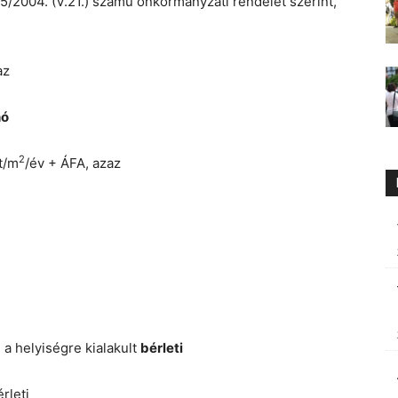
15/2004. (V.21.) számú önkormányzati rendelet szerint,
az
hó
2
t/m
/év + ÁFA, azaz
 a helyiségre kialakult
bérleti
rleti