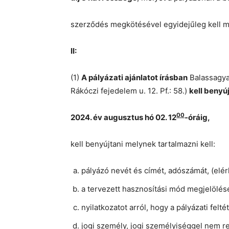
szerződés megkötésével egyidejűleg kell m
II:
(1)
A pályázati ajánlatot írásban
Balassagya
Rákóczi fejedelem u. 12. Pf.: 58.)
kell benyú
00
2024. év augusztus hó 02. 12
-óráig,
kell benyújtani melynek tartalmazni kell:
pályázó nevét és címét, adószámát, (elér
a tervezett hasznosítási mód megjelölésé
nyilatkozatot arról, hogy a pályázati felté
jogi személy, jogi személyiséggel nem 