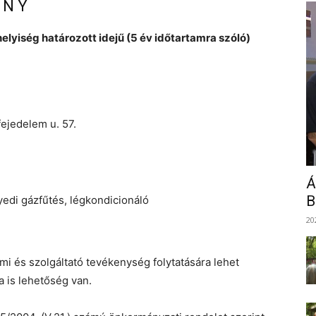
É N Y
elyiség határozott idejű (5 év időtartamra szóló)
ejedelem u. 57.
Á
B
gyedi gázfűtés, légkondicionáló
20
mi és szolgáltató tevékenység folytatására lehet
a is lehetőség van.