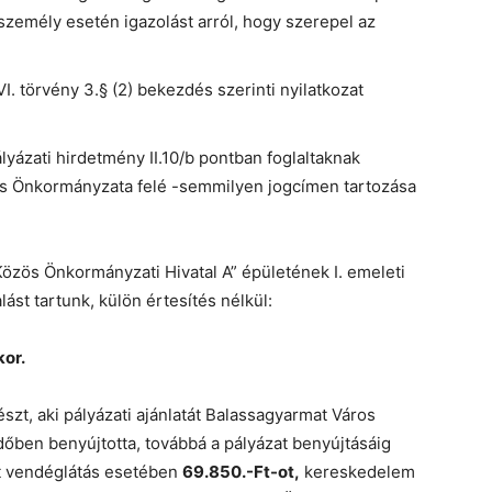
zemély esetén igazolást arról, hogy szerepel az
. törvény 3.§ (2) bekezdés szerinti nyilatkozat
yázati hirdetmény II.10/b pontban foglaltaknak
s Önkormányzata felé -semmilyen jogcímen tartozása
özös Önkormányzati Hivatal A” épületének I. emeleti
ást tartunk, külön értesítés nélkül:
kor.
észt, aki pályázati ajánlatát Balassagyarmat Város
dőben benyújtotta, továbbá a pályázat benyújtásáig
t vendéglátás esetében
69.850.-Ft-ot,
kereskedelem