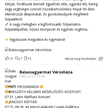
Kérjük, fordítsunk kiemelt figyelmet idős, egyedül élő, beteg
vagy segítségre szoruló hozzátartozóinkra: hívjuk fel őket,
ellenőrizzük állapotukat, és gondoskodjunk megfelelő
folyadékról.
A nagy melegben a legfontosabb: folyamatos
folyadékpótlás, hűvös környezet és egymás segítése.
Vigyázzunk magunkra és egymásra!
12
1
13
Nézze meg Facebokon
Balassagyarmat Városháza
2026. júl. 27. 15:49
HETI PROGRAMOK:
MIKSZÁTH KÁLMÁN MŰVELŐDÉSI KÖZPONT:
07.31. Latte Maffiato koncert
JÁNOSSY KÉPTÁR:
07.25.-08.30. Jel Képző-Makoldi Család Kiállítása