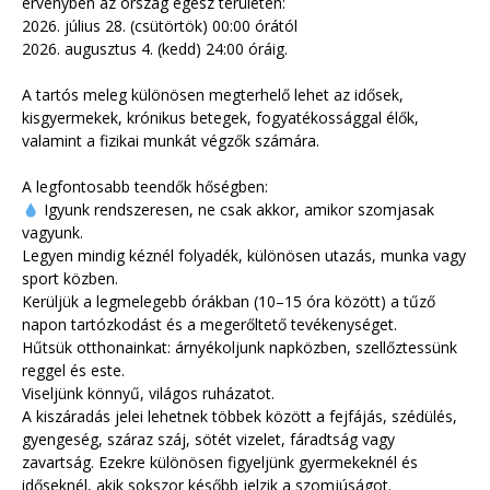
érvényben az ország egész területén:
2026. július 28. (csütörtök) 00:00 órától
2026. augusztus 4. (kedd) 24:00 óráig.
A tartós meleg különösen megterhelő lehet az idősek,
kisgyermekek, krónikus betegek, fogyatékossággal élők,
valamint a fizikai munkát végzők számára.
A legfontosabb teendők hőségben:
Igyunk rendszeresen, ne csak akkor, amikor szomjasak
vagyunk.
Legyen mindig kéznél folyadék, különösen utazás, munka vagy
sport közben.
Kerüljük a legmelegebb órákban (10–15 óra között) a tűző
napon tartózkodást és a megerőltető tevékenységet.
Hűtsük otthonainkat: árnyékoljunk napközben, szellőztessünk
reggel és este.
Viseljünk könnyű, világos ruházatot.
A kiszáradás jelei lehetnek többek között a fejfájás, szédülés,
gyengeség, száraz száj, sötét vizelet, fáradtság vagy
zavartság. Ezekre különösen figyeljünk gyermekeknél és
időseknél, akik sokszor később jelzik a szomjúságot.