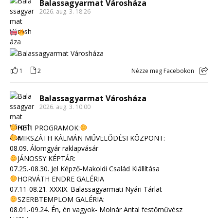
Balassagyarmat Városháza
2026. aug. 3. 18:26
1
2
Nézze meg Facebokon
Balassagyarmat Városháza
2026. aug. 3. 10:00
HETI PROGRAMOK:
MIKSZÁTH KÁLMÁN MŰVELŐDÉSI KÖZPONT:
08.09. Álomgyár raklapvásár
JÁNOSSY KÉPTÁR:
07.25.-08.30. Jel Képző-Makoldi Család Kiállítása
HORVÁTH ENDRE GALÉRIA
07.11-08.21. XXXIX. Balassagyarmati Nyári Tárlat
SZERBTEMPLOM GALÉRIA:
08.01.-09.24. Én, én vagyok- Molnár Antal festőművész