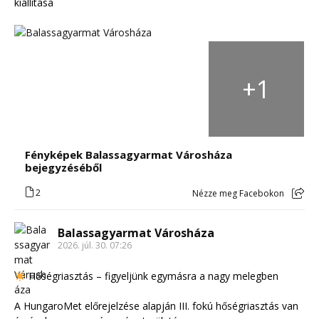
kiállítása
+
1
Fényképek Balassagyarmat Városháza
bejegyzéséből
2
Nézze meg Facebokon
Balassagyarmat Városháza
2026. júl. 30. 07:26
Hőségriasztás – figyeljünk egymásra a nagy melegben
A HungaroMet előrejelzése alapján III. fokú hőségriasztás van