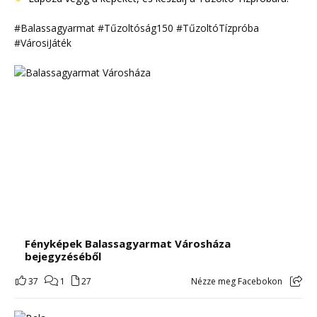
#Balassagyarmat
#Tűzoltóság150
#TűzoltóTízpróba
#VárosiJáték
Fényképek Balassagyarmat Városháza
bejegyzéséből
37
1
27
Nézze meg Facebokon