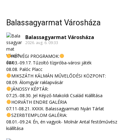
Balassagyarmat Városháza
Balassagyarmat Városháza
2026. aug. 6. 09:33
HÉTVÉGI PROGRAMOK:
08.03.-09.17. Tűzoltó tízpróba-városi játék
08.08. Palóc Placc
MIKSZÁTH KÁLMÁN MŰVELŐDÉSI KÖZPONT:
08.09. Álomgyár raklapvásár
JÁNOSSY KÉPTÁR:
07.25.-08.30. Jel Képző-Makoldi Család Kiállítása
HORVÁTH ENDRE GALÉRIA
07.11-08.21. XXXIX. Balassagyarmati Nyári Tárlat
SZERBTEMPLOM GALÉRIA:
08.01.-09.24. Én, én vagyok- Molnár Antal festőművész
kiállítása