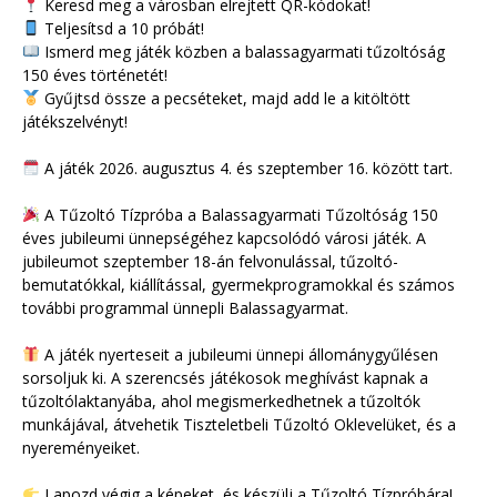
Keresd meg a városban elrejtett QR-kódokat!
Teljesítsd a 10 próbát!
Ismerd meg játék közben a balassagyarmati tűzoltóság
150 éves történetét!
Gyűjtsd össze a pecséteket, majd add le a kitöltött
játékszelvényt!
A játék 2026. augusztus 4. és szeptember 16. között tart.
A Tűzoltó Tízpróba a Balassagyarmati Tűzoltóság 150
éves jubileumi ünnepségéhez kapcsolódó városi játék. A
jubileumot szeptember 18-án felvonulással, tűzoltó-
bemutatókkal, kiállítással, gyermekprogramokkal és számos
további programmal ünnepli Balassagyarmat.
A játék nyerteseit a jubileumi ünnepi állománygyűlésen
sorsoljuk ki. A szerencsés játékosok meghívást kapnak a
tűzoltólaktanyába, ahol megismerkedhetnek a tűzoltók
munkájával, átvehetik Tiszteletbeli Tűzoltó Oklevelüket, és a
nyereményeiket.
Lapozd végig a képeket, és készülj a Tűzoltó Tízpróbára!