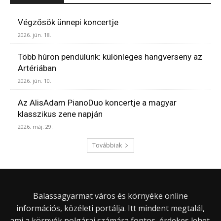
Végzősök ünnepi koncertje
2026. jún. 18.
Több húron pendülünk: különleges hangverseny az
Artériában
2026. jún. 10.
Az AlisAdam PianoDuo koncertje a magyar
klasszikus zene napján
2026. máj. 29.
Továbbiak
Balassagyarmat város és környéke online
információs, közéleti portálja. Itt mindent megtalál,
ami a környék polgárai számára fontos, érdekes lehet.