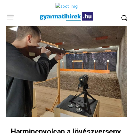
Harmincnyolcan a lövészverseny