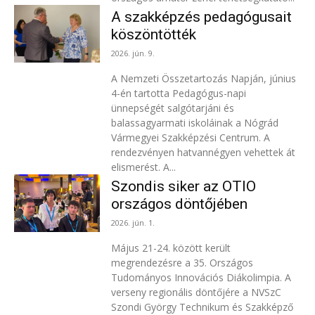
A szakképzés pedagógusait
köszöntötték
2026. jún. 9.
A Nemzeti Összetartozás Napján, június
4-én tartotta Pedagógus-napi
ünnepségét salgótarjáni és
balassagyarmati iskoláinak a Nógrád
Vármegyei Szakképzési Centrum. A
rendezvényen hatvannégyen vehettek át
elismerést. A...
Szondis siker az OTIO
országos döntőjében
2026. jún. 1.
Május 21-24. között került
megrendezésre a 35. Országos
Tudományos Innovációs Diákolimpia. A
verseny regionális döntőjére a NVSzC
Szondi György Technikum és Szakképző