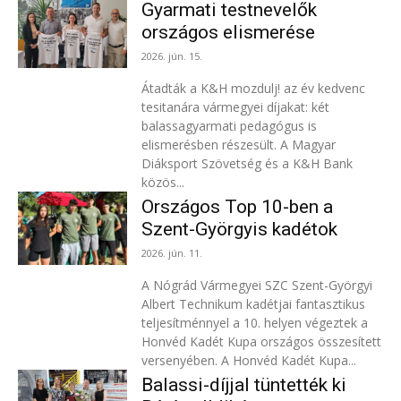
Gyarmati testnevelők
országos elismerése
2026. jún. 15.
Átadták a K&H mozdulj! az év kedvenc
tesitanára vármegyei díjakat: két
balassagyarmati pedagógus is
elismerésben részesült. A Magyar
Diáksport Szövetség és a K&H Bank
közös...
Országos Top 10-ben a
Szent-Györgyis kadétok
2026. jún. 11.
A Nógrád Vármegyei SZC Szent-Györgyi
Albert Technikum kadétjai fantasztikus
teljesítménnyel a 10. helyen végeztek a
Honvéd Kadét Kupa országos összesített
versenyében. A Honvéd Kadét Kupa...
Balassi-díjjal tüntették ki