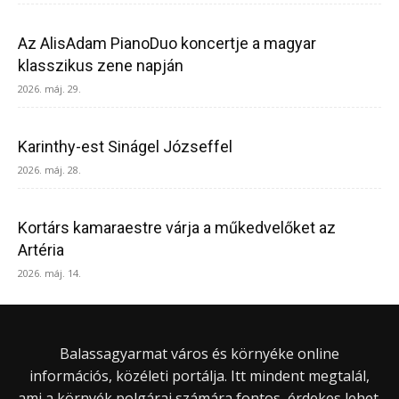
Az AlisAdam PianoDuo koncertje a magyar
klasszikus zene napján
2026. máj. 29.
Karinthy-est Sinágel Józseffel
2026. máj. 28.
Kortárs kamaraestre várja a műkedvelőket az
Artéria
2026. máj. 14.
Balassagyarmat város és környéke online
információs, közéleti portálja. Itt mindent megtalál,
ami a környék polgárai számára fontos, érdekes lehet.