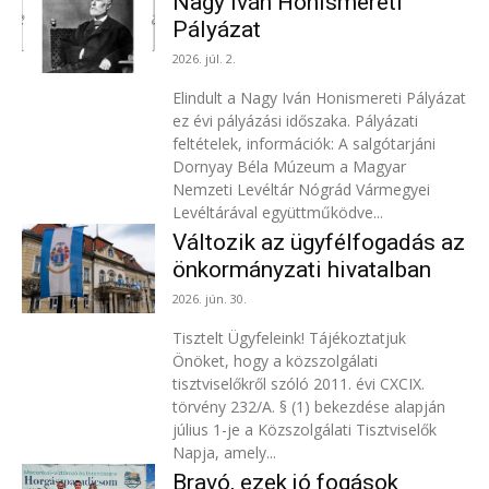
Nagy Iván Honismereti
Pályázat
2026. júl. 2.
Elindult a Nagy Iván Honismereti Pályázat
ez évi pályázási időszaka. Pályázati
feltételek, információk: A salgótarjáni
Dornyay Béla Múzeum a Magyar
Nemzeti Levéltár Nógrád Vármegyei
Levéltárával együttműködve...
Változik az ügyfélfogadás az
önkormányzati hivatalban
2026. jún. 30.
Tisztelt Ügyfeleink! Tájékoztatjuk
Önöket, hogy a közszolgálati
tisztviselőkről szóló 2011. évi CXCIX.
törvény 232/A. § (1) bekezdése alapján
július 1-je a Közszolgálati Tisztviselők
Napja, amely...
Bravó, ezek jó fogások