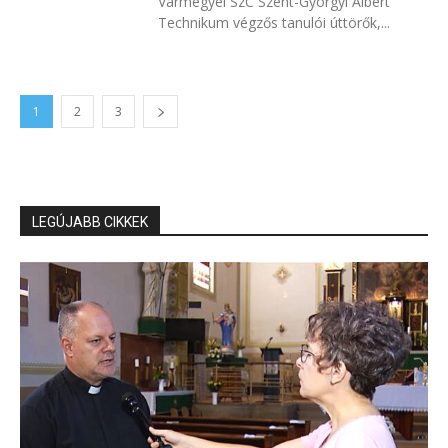
Vármegyei SzC Szent-Györgyi Albert
Technikum végzős tanulói úttörők,...
1
2
3
LEGÚJABB CIKKEK