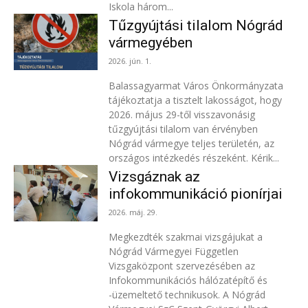
Iskola három...
Tűzgyújtási tilalom Nógrád
vármegyében
2026. jún. 1.
Balassagyarmat Város Önkormányzata
tájékoztatja a tisztelt lakosságot, hogy
2026. május 29-től visszavonásig
tűzgyújtási tilalom van érvényben
Nógrád vármegye teljes területén, az
országos intézkedés részeként. Kérik...
Vizsgáznak az
infokommunikáció pionírjai
2026. máj. 29.
Megkezdték szakmai vizsgájukat a
Nógrád Vármegyei Független
Vizsgaközpont szervezésében az
Infokommunikációs hálózatépítő és
-üzemeltető technikusok. A Nógrád