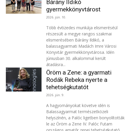
Bárány Ildikó
gyermekkönyvtárost
2026. jún. 10.
Több évtizedes munkája elismeréséül
részesült a megye rangos szakmai
elismerésében Bárány Ildikó, a
balassagyarmati Madách Imre Városi
Könyvtár gyermekkönyvtárosa. Idén
júniusban 30. alkalommal került
átadásra...
Öröm a Zene: a gyarmati
Rodák Rebeka nyerte a
tehetségkutatót
2026. jún. 9.
A hagyományokat követve idén is
Balassagyarmat természetközeli
helyszínén, a Palóc ligetben bonyolították
le az Öröm a Zene IV. Palóc Futam
országos amatőr zenei tehetségkutató...