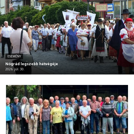
ESEMÉNY
Nógrád legszebb hétvégéje
2026. júl. 30.