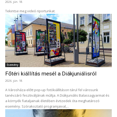
2026. jún. 18.
Tekintse meg videó riportunkat.
Esemény
Főtéri kiállítás mesél a Diákjuniálisról
2026. jún. 18.
A Városháza előtt pop-up fotókiállításon tárul fel városunk
tanévzáró fesztiváljának múltja. A Diákjuniális Balassagyarmat és
a környék fiataljainak életében évtizedek óta meghatározó
esemény. Szórakoztató programjaival,...