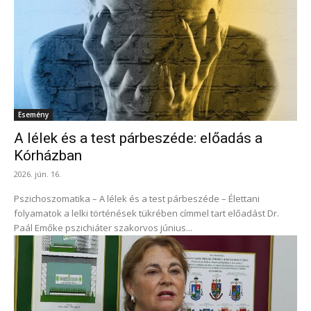
Esemény
A lélek és a test párbeszéde: előadás a
Kórházban
2026. jún. 16.
Pszichoszomatika – A lélek és a test párbeszéde – Élettani
folyamatok a lelki történések tükrében címmel tart előadást Dr.
Paál Emőke pszichiáter szakorvos június...