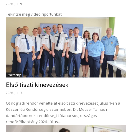
2026. júl. 9.
Tekintse meg videó riportunkat.
Esemény
Első tiszti kinevezések
2026. júl. 7.
Öt nógrádi rendőr vehette át első tiszti kinevezését július 1-én a
Készenléti Rendőrség dísztermében. Dr. Mecser Tamás r.
dandártábornok, rendőrségi főtanácsos, országos
rendőrfőkapitány 2026. július...