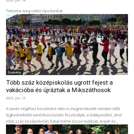
2026. jún. 14.
Tekintse meg videó riportunkat.
Esemény
Több száz középiskolás ugrott fejest a
vakációba és újráztak a Mikszáthosok
2026. jún. 13.
A tanév végéhez közeledve idén is megrendezték minden idők
legkedveltebb tanévbúcsúztató fesztiválját, a Diákjuniálist, ahol
több száz középiskolás fiatal mérte össze tudását, erejét és...