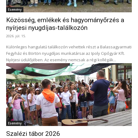
Esemény
Közösség, emlékek és hagyományőrzés a
nyírjesi nyugdíjas-találkozón
2026. júl. 15.
Különleges hangulatú találkozón vehettek részt a Balassagyarmati
Fegyház és Börtön nyugdíjas munkatársai az Ipoly Cipőgyár Kft.
Nyírjesi üdülőjében. Az esemény nemcsak a régi kollégák...
Esemény
Szalézi tábor 2026