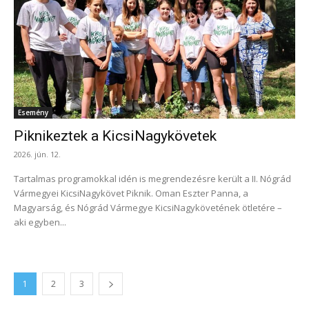
Esemény
Piknikeztek a KicsiNagykövetek
2026. jún. 12.
Tartalmas programokkal idén is megrendezésre került a II. Nógrád
Vármegyei KicsiNagykövet Piknik. Oman Eszter Panna, a
Magyarság, és Nógrád Vármegye KicsiNagykövetének ötletére –
aki egyben...
1
2
3