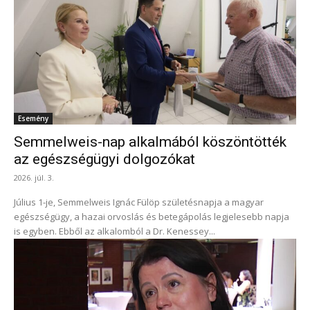
Esemény
Semmelweis-nap alkalmából köszöntötték
az egészségügyi dolgozókat
2026. júl. 3.
Július 1-je, Semmelweis Ignác Fülöp születésnapja a magyar
egészségügy, a hazai orvoslás és betegápolás legjelesebb napja
is egyben. Ebből az alkalomból a Dr. Kenessey...