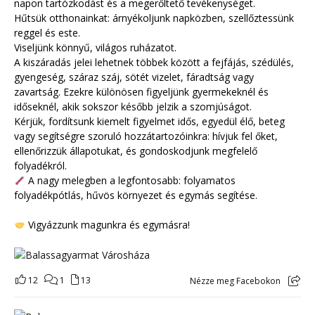
napon tartózkodást és a megerőltető tevékenységet.
Hűtsük otthonainkat: árnyékoljunk napközben, szellőztessünk
reggel és este.
Viseljünk könnyű, világos ruházatot.
A kiszáradás jelei lehetnek többek között a fejfájás, szédülés,
gyengeség, száraz száj, sötét vizelet, fáradtság vagy
zavartság. Ezekre különösen figyeljünk gyermekeknél és
időseknél, akik sokszor később jelzik a szomjúságot.
Kérjük, fordítsunk kiemelt figyelmet idős, egyedül élő, beteg
vagy segítségre szoruló hozzátartozóinkra: hívjuk fel őket,
ellenőrizzük állapotukat, és gondoskodjunk megfelelő
folyadékról.
A nagy melegben a legfontosabb: folyamatos
folyadékpótlás, hűvös környezet és egymás segítése.
Vigyázzunk magunkra és egymásra!
12
1
13
Nézze meg Facebokon