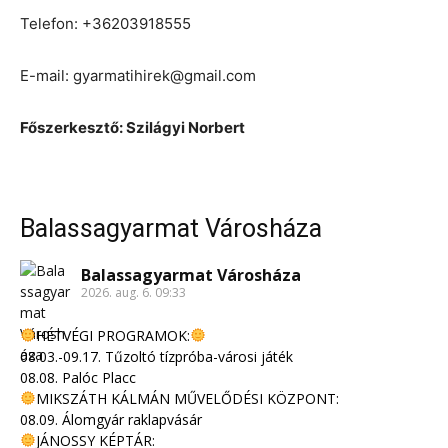
Telefon: +36203918555
E-mail: gyarmatihirek@gmail.com
Főszerkesztő: Szilágyi Norbert
Balassagyarmat Városháza
Balassagyarmat Városháza
2026. aug. 6. 09:33
HÉTVÉGI PROGRAMOK:
08.03.-09.17. Tűzoltó tízpróba-városi játék
08.08. Palóc Placc
MIKSZÁTH KÁLMÁN MŰVELŐDÉSI KÖZPONT:
08.09. Álomgyár raklapvásár
JÁNOSSY KÉPTÁR: