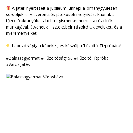
A játék nyerteseit a jubileumi ünnepi állománygyűlésen
sorsoljuk ki. A szerencsés játékosok meghívást kapnak a
tűzoltólaktanyába, ahol megismerkedhetnek a tűzoltók
munkájával, átvehetik Tiszteletbeli Tűzoltó Oklevelüket, és a
nyereményeiket.
Lapozd végig a képeket, és készülj a Tűzoltó Tízpróbára!
#Balassagyarmat
#Tűzoltóság150
#TűzoltóTízpróba
#VárosiJáték