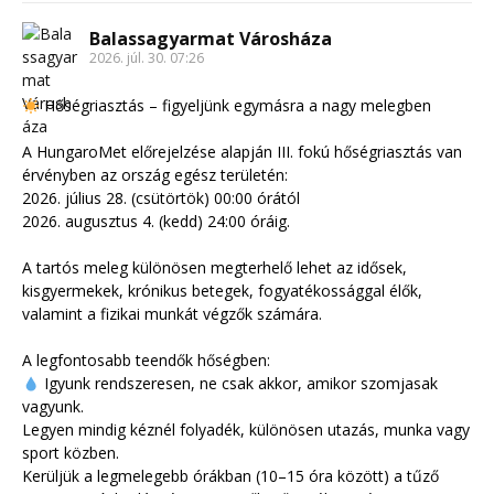
Balassagyarmat Városháza
2026. júl. 30. 07:26
Hőségriasztás – figyeljünk egymásra a nagy melegben
A HungaroMet előrejelzése alapján III. fokú hőségriasztás van
érvényben az ország egész területén:
2026. július 28. (csütörtök) 00:00 órától
2026. augusztus 4. (kedd) 24:00 óráig.
A tartós meleg különösen megterhelő lehet az idősek,
kisgyermekek, krónikus betegek, fogyatékossággal élők,
valamint a fizikai munkát végzők számára.
A legfontosabb teendők hőségben:
Igyunk rendszeresen, ne csak akkor, amikor szomjasak
vagyunk.
Legyen mindig kéznél folyadék, különösen utazás, munka vagy
sport közben.
Kerüljük a legmelegebb órákban (10–15 óra között) a tűző