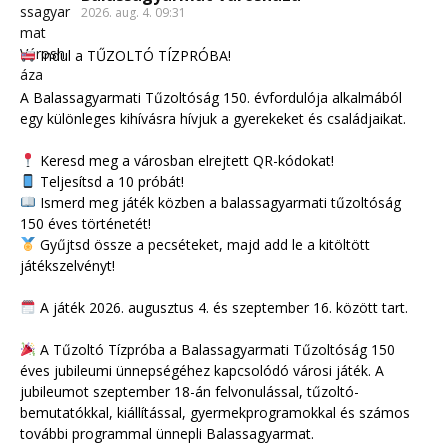
2026. aug. 4. 09:31
Indul a TŰZOLTÓ TÍZPRÓBA!
A Balassagyarmati Tűzoltóság 150. évfordulója alkalmából
egy különleges kihívásra hívjuk a gyerekeket és családjaikat.
Keresd meg a városban elrejtett QR-kódokat!
Teljesítsd a 10 próbát!
Ismerd meg játék közben a balassagyarmati tűzoltóság
150 éves történetét!
Gyűjtsd össze a pecséteket, majd add le a kitöltött
játékszelvényt!
A játék 2026. augusztus 4. és szeptember 16. között tart.
A Tűzoltó Tízpróba a Balassagyarmati Tűzoltóság 150
éves jubileumi ünnepségéhez kapcsolódó városi játék. A
jubileumot szeptember 18-án felvonulással, tűzoltó-
bemutatókkal, kiállítással, gyermekprogramokkal és számos
további programmal ünnepli Balassagyarmat.