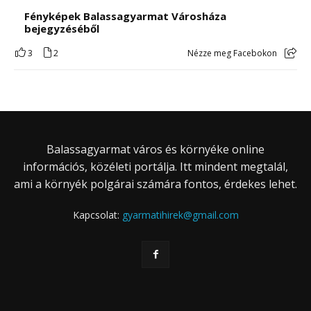
Fényképek Balassagyarmat Városháza
bejegyzéséből
3
2
Nézze meg Facebokon
Balassagyarmat város és környéke online
információs, közéleti portálja. Itt mindent megtalál,
ami a környék polgárai számára fontos, érdekes lehet.
Kapcsolat:
gyarmatihirek@gmail.com