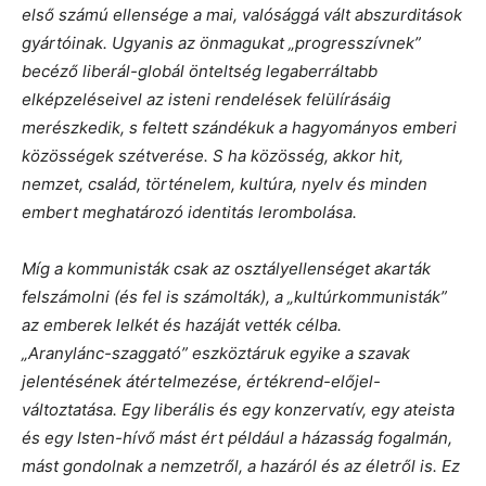
első számú ellensége a mai, valósággá vált abszurditások
gyártóinak. Ugyanis az önmagukat „progresszívnek”
becéző liberál-globál önteltség legaberráltabb
elképzeléseivel az isteni rendelések felülírásáig
merészkedik, s feltett szándékuk a hagyományos emberi
közösségek szétverése. S ha közösség, akkor hit,
nemzet, család, történelem, kultúra, nyelv és minden
embert meghatározó identitás lerombolása.
Míg a kommunisták csak az osztályellenséget akarták
felszámolni (és fel is számolták), a „kultúrkommunisták”
az emberek lelkét és hazáját vették célba.
„Aranylánc-szaggató” eszköztáruk egyike a szavak
jelentésének átértelmezése, értékrend-előjel-
változtatása. Egy liberális és egy konzervatív, egy ateista
és egy Isten-hívő mást ért például a házasság fogalmán,
mást gondolnak a nemzetről, a hazáról és az életről is. Ez