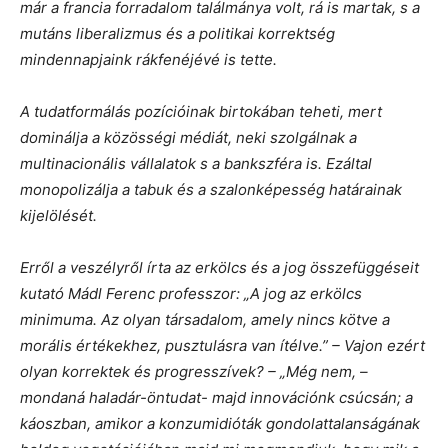
már a francia forradalom találmánya volt, rá is martak, s a
mutáns liberalizmus és a politikai korrektség
mindennapjaink rákfenéjévé is tette.
A tudatformálás pozícióinak birtokában teheti, mert
dominálja a közösségi médiát, neki szolgálnak a
multinacionális vállalatok s a bankszféra is. Ezáltal
monopolizálja a tabuk és a szalonképesség határainak
kijelölését.
Erről a veszélyről írta az erkölcs és a jog összefüggéseit
kutató Mádl Ferenc professzor: „A jog az erkölcs
minimuma. Az olyan társadalom, amely nincs kötve a
morális értékekhez, pusztulásra van ítélve.” – Vajon ezért
olyan korrektek és progresszívek? – „Még nem, –
mondaná haladár-öntudat- majd innovációnk csúcsán; a
káoszban, amikor a konzumidióták gondolattalanságának