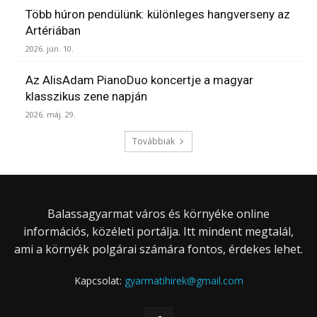
Több húron pendülünk: különleges hangverseny az
Artériában
2026. jún. 10.
Az AlisAdam PianoDuo koncertje a magyar
klasszikus zene napján
2026. máj. 29.
Továbbiak
Balassagyarmat város és környéke online
információs, közéleti portálja. Itt mindent megtalál,
ami a környék polgárai számára fontos, érdekes lehet.
Kapcsolat:
gyarmatihirek@gmail.com