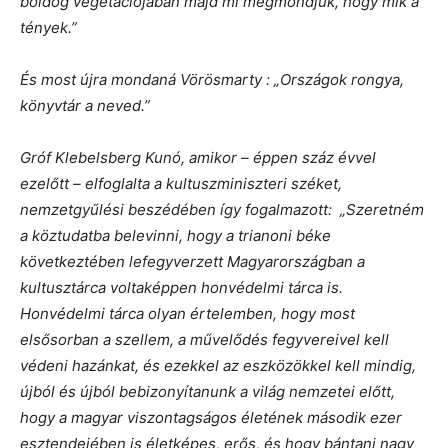
boldog vegetációjában majd mi megmondjuk, hogy mik a
tények.”
És most újra mondaná Vörösmarty : „Országok rongya,
könyvtár a neved.”
Gróf Klebelsberg Kunó, amikor – éppen száz évvel
ezelőtt – elfoglalta a kultuszminiszteri széket,
nemzetgyűlési beszédében így fogalmazott: „Szeretném
a köztudatba belevinni, hogy a trianoni béke
következtében lefegyverzett Magyarországban a
kultusztárca voltaképpen honvédelmi tárca is.
Honvédelmi tárca olyan értelemben, hogy most
elsősorban a szellem, a művelődés fegyvereivel kell
védeni hazánkat, és ezekkel az eszközökkel kell mindig,
újból és újból bebizonyítanunk a világ nemzetei előtt,
hogy a magyar viszontagságos életének második ezer
esztendejében is életképes, erős, és hogy bántani nagy