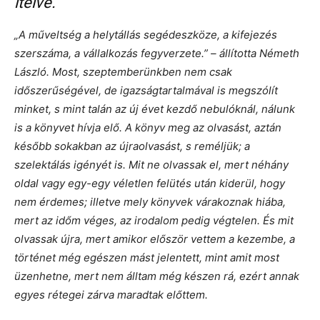
ítélve.
„A műveltség a helytállás segédeszköze, a kifejezés
szerszáma, a vállalkozás fegyverzete.” – állította Németh
László. Most, szeptemberünkben nem csak
időszerűségével, de igazságtartalmával is megszólít
minket, s mint talán az új évet kezdő nebulóknál, nálunk
is a könyvet hívja elő. A könyv meg az olvasást, aztán
később sokakban az újraolvasást, s reméljük; a
szelektálás igényét is. Mit ne olvassak el, mert néhány
oldal vagy egy-egy véletlen felütés után kiderül, hogy
nem érdemes; illetve mely könyvek várakoznak hiába,
mert az időm véges, az irodalom pedig végtelen. És mit
olvassak újra, mert amikor először vettem a kezembe, a
történet még egészen mást jelentett, mint amit most
üzenhetne, mert nem álltam még készen rá, ezért annak
egyes rétegei zárva maradtak előttem.