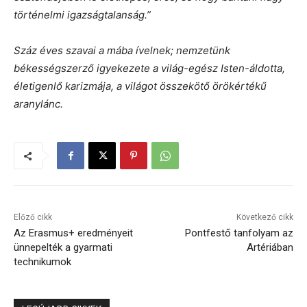
történelmi igazságtalanság.”
Száz éves szavai a mába ívelnek; nemzetünk
békességszerző igyekezete a világ-egész Isten-áldotta,
életigenlő karizmája, a világot összekötő örökértékű
aranylánc.
Előző cikk
Következő cikk
Az Erasmus+ eredményeit
Pontfestő tanfolyam az
ünnepelték a gyarmati
Artériában
technikumok