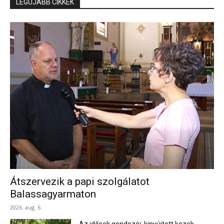
LEGÚJABB CIKKEK
Átszervezik a papi szolgálatot
Balassagyarmaton
2026. aug. 6.
Az idősek gondozói: kinyújtott kezek