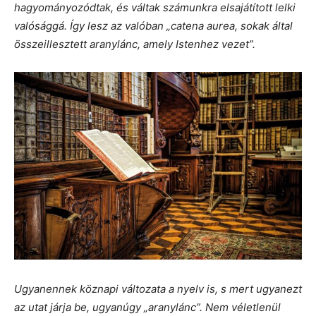
hagyományozódtak, és váltak számunkra elsajátított lelki
valósággá. Így lesz az valóban „catena aurea, sokak által
összeillesztett aranylánc, amely Istenhez vezet”.
Ugyanennek köznapi változata a nyelv is, s mert ugyanezt
az utat járja be, ugyanúgy „aranylánc”. Nem véletlenül