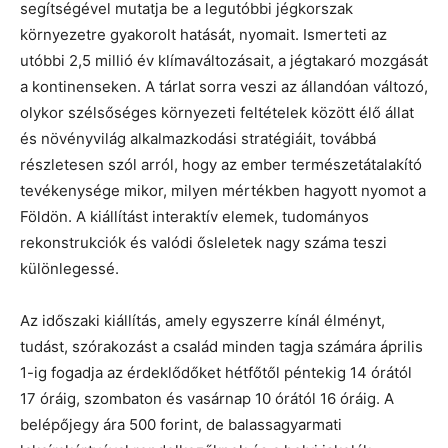
segítségével mutatja be a legutóbbi jégkorszak
környezetre gyakorolt hatását, nyomait. Ismerteti az
utóbbi 2,5 millió év klímaváltozásait, a jégtakaró mozgását
a kontinenseken. A tárlat sorra veszi az állandóan változó,
olykor szélsőséges környezeti feltételek között élő állat
és növényvilág alkalmazkodási stratégiáit, továbbá
részletesen szól arról, hogy az ember természetátalakító
tevékenysége mikor, milyen mértékben hagyott nyomot a
Földön. A kiállítást interaktív elemek, tudományos
rekonstrukciók és valódi ősleletek nagy száma teszi
különlegessé.
Az időszaki kiállítás, amely egyszerre kínál élményt,
tudást, szórakozást a család minden tagja számára április
1-ig fogadja az érdeklődőket hétfőtől péntekig 14 órától
17 óráig, szombaton és vasárnap 10 órától 16 óráig. A
belépőjegy ára 500 forint, de balassagyarmati