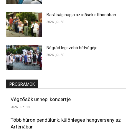
Barátság napja az idősek otthonában
2026. júl. 31.
Nógrád legszebb hétvégéje
2026. júl. 30.
PROGRAMOK
Végzősök ünnepi koncertje
2026. jún. 18.
Több húron pendülünk: különleges hangverseny az
Artériában