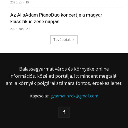
2026. jún. 10.
Az AlisAdam PianoDuo koncertje a magyar
klasszikus zene napján
2026. máj. 29.
Továbbiak
Balassagyarmat város és környéke online
információs, közéleti portálja. Itt mindent megtalál,
ami a környék polgárai számára fontos, érdekes lehet.
Kapcsolat:
gyarmatihirek@gmail.com