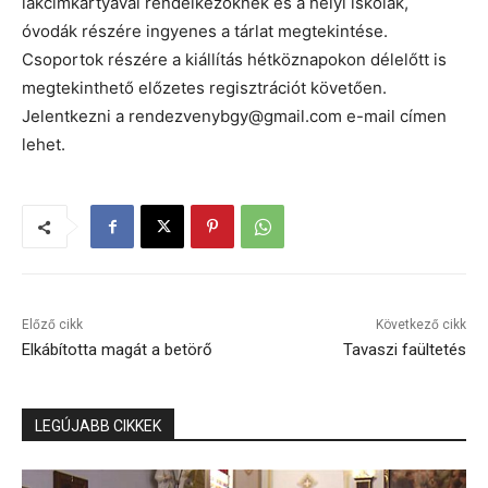
lakcímkártyával rendelkezőknek és a helyi iskolák,
óvodák részére ingyenes a tárlat megtekintése.
Csoportok részére a kiállítás hétköznapokon délelőtt is
megtekinthető előzetes regisztrációt követően.
Jelentkezni a rendezvenybgy@gmail.com e-mail címen
lehet.
Előző cikk
Következő cikk
Elkábította magát a betörő
Tavaszi faültetés
LEGÚJABB CIKKEK