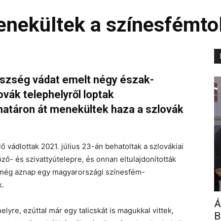
enekültek a színesfémto
észség vádat emelt négy észak-
lovák telephelyről loptak
határon át menekültek haza a szlovák
ő vádlottak 2021. július 23-án behatoltak a szlovákiai
öző- és szivattyútelepre, és onnan eltulajdonították
t még aznap egy magyarországi színesfém-
k.
Á
yre, ezúttal már egy talicskát is magukkal vittek,
B