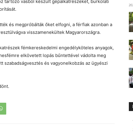
z tartozó vasból készült gépalkatrészeket, burkolati
20
rítását.
ték és megpróbálták őket elfogni, a férfiak azonban a
keresztülvágva visszamenekültek Magyarországra.
asalkatrészek fémkereskedelmi engedélyköteles anyagok,
mesfémre elkövetett lopás bűntettével vádolta meg
ett szabadságvesztés és vagyonelkobzás az ügyészi
dönt.