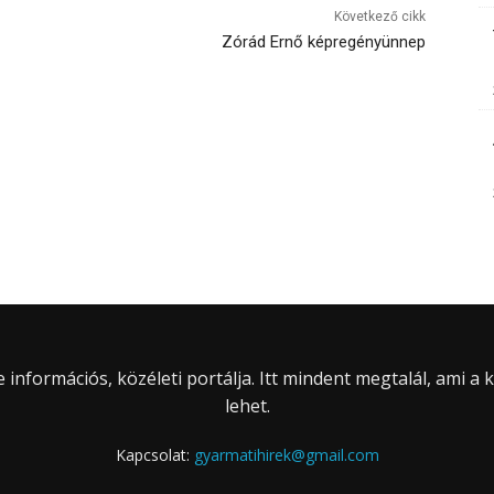
Következő cikk
Zórád Ernő képregényünnep
információs, közéleti portálja. Itt mindent megtalál, ami a
lehet.
Kapcsolat:
gyarmatihirek@gmail.com