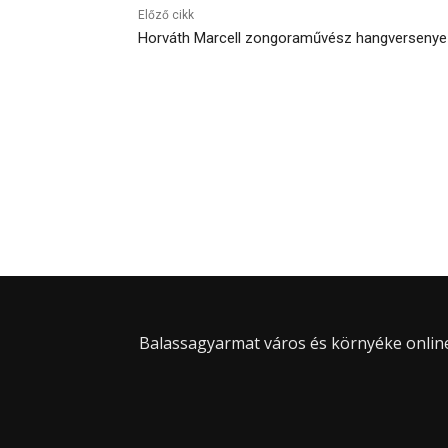
Előző cikk
Horváth Marcell zongoraművész hangversenye
Balassagyarmat város és környéke online 