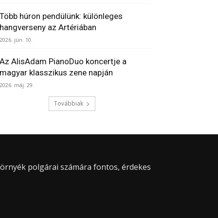
Több húron pendülünk: különleges
hangverseny az Artériában
2026. jún. 10.
Az AlisAdam PianoDuo koncertje a
magyar klasszikus zene napján
2026. máj. 29.
Továbbiak
 környék polgárai számára fontos, érdekes