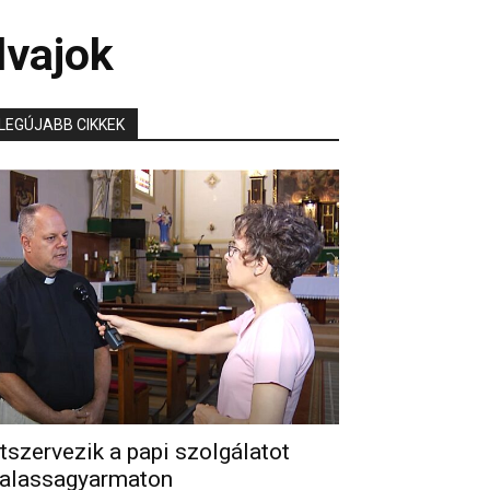
lvajok
LEGÚJABB CIKKEK
tszervezik a papi szolgálatot
alassagyarmaton