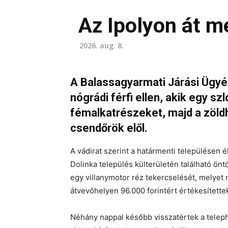
Az Ipolyon át m
2026. aug. 8.
A Balassagyarmati Járási Ügy
nógrádi férfi ellen, akik egy sz
fémalkatrészeket, majd a zöld
csendőrök elől.
A vádirat szerint a határmenti településen él
Dolinka település külterületén található önt
egy villanymotor réz tekercselését, melye
átvevőhelyen 96.000 forintért értékesítette
Néhány nappal később visszatértek a telephel