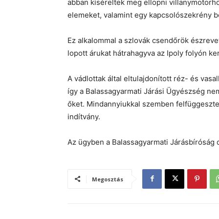
abban kíséreltek meg ellopni villanymotorho
elemeket, valamint egy kapcsolószekrény bo
Ez alkalommal a szlovák csendőrök észrevet
lopott árukat hátrahagyva az Ipoly folyón 
A vádlottak által eltulajdonított réz- és v
így a Balassagyarmati Járási Ügyészség ne
őket. Mindannyiukkal szemben felfüggeszt
indítvány.
Az ügyben a Balassagyarmati Járásbíróság 
Megosztás