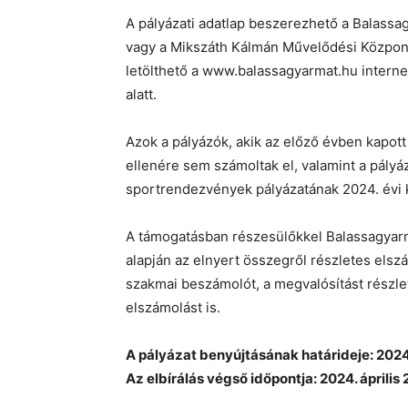
A pályázati adatlap beszerezhető a Balassa
vagy a Mikszáth Kálmán Művelődési Központ
letölthető a www.balassagyarmat.hu interne
alatt.
Azok a pályázók, akik az előző évben kapot
ellenére sem számoltak el, valamint a pályáz
sportrendezvények pályázatának 2024. évi 
A támogatásban részesülőkkel Balassagyar
alapján az elnyert összegről részletes elszá
szakmai beszámolót, a megvalósítást részlete
elszámolást is.
A pályázat benyújtásának határideje: 2024. 
Az elbírálás végső időpontja: 2024. április 