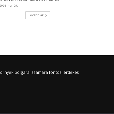
2026. máj. 29.
Továbbiak
 környék polgárai számára fontos, érdekes