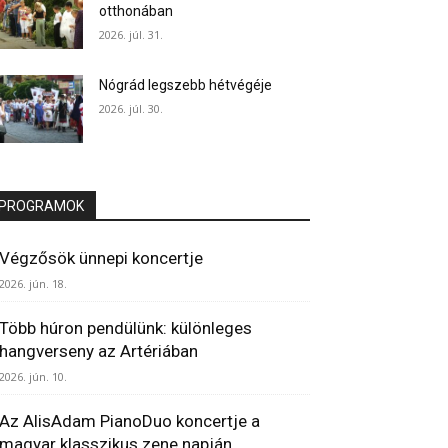
otthonában
2026. júl. 31.
Nógrád legszebb hétvégéje
2026. júl. 30.
PROGRAMOK
Végzősök ünnepi koncertje
2026. jún. 18.
Több húron pendülünk: különleges
hangverseny az Artériában
2026. jún. 10.
Az AlisAdam PianoDuo koncertje a
magyar klasszikus zene napján