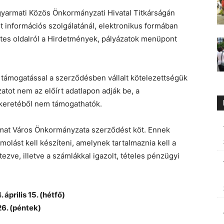
gyarmati Közös Önkormányzati Hivatal Titkárságán
 információs szolgálatánál, elektronikus formában
tes oldalról a Hirdetmények, pályázatok menüpont
t támogatással a szerződésben vállalt kötelezettségük
atot nem az előírt adatlapon adják be, a
keretéből nem támogathatók.
mat Város Önkormányzata szerződést köt. Ennek
molást kell készíteni, amelynek tartalmaznia kell a
zve, illetve a számlákkal igazolt, tételes pénzügyi
április 15. (hétfő)
26. (péntek)