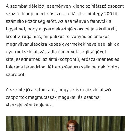
A szombat délelőtti eseményen kilenc színjátszó csoport
száz fellépője mérte össze a tudását a mintegy 200 főt
számláló közönség előtt. Az eseményen felhívták a
figyelmet, hogy a gyermekszínjátszás célja a kulturált,
kreatív, rugalmas, empatikus, érvényes és értékes
megnyilvánulásokra képes gyermekek nevelése, akik a
gyermekszínjátszás adta élmények segítségével
kiteljesedhetnek, az értékközpontú, erőszakmentes és
toleráns társadalom létrehozásában vállalhatnak fontos
szerepet.
A szemle jó alkalom arra, hogy az iskolai színjátszó
csoportok megmutassák magukat, és szakmai
visszajelzést kapjanak.