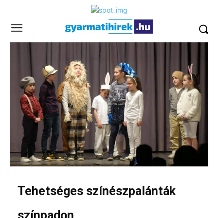
Tehetséges színészpalánták
színpadon