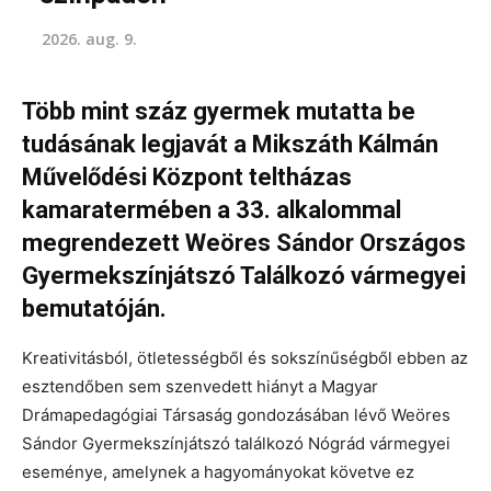
2026. aug. 9.
Több mint száz gyermek mutatta be
tudásának legjavát a Mikszáth Kálmán
Művelődési Központ teltházas
kamaratermében a 33. alkalommal
megrendezett Weöres Sándor Országos
Gyermekszínjátszó Találkozó vármegyei
bemutatóján.
Kreativitásból, ötletességből és sokszínűségből ebben az
esztendőben sem szenvedett hiányt a Magyar
Drámapedagógiai Társaság gondozásában lévő Weöres
Sándor Gyermekszínjátszó találkozó Nógrád vármegyei
eseménye, amelynek a hagyományokat követve ez