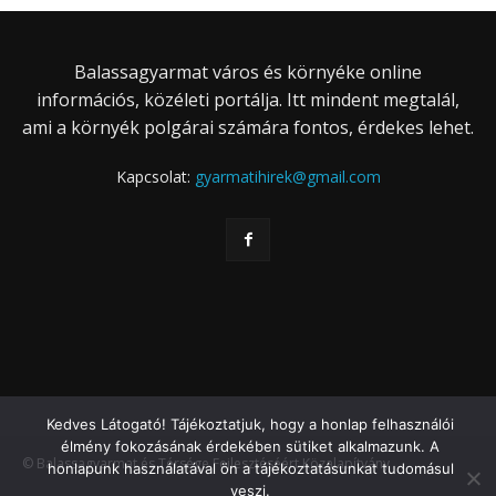
Balassagyarmat város és környéke online
információs, közéleti portálja. Itt mindent megtalál,
ami a környék polgárai számára fontos, érdekes lehet.
Kapcsolat:
gyarmatihirek@gmail.com
Kedves Látogató! Tájékoztatjuk, hogy a honlap felhasználói
élmény fokozásának érdekében sütiket alkalmazunk. A
© Balassagyarmat és Térsége Fejlesztéséért Közalapítvány
honlapunk használatával ön a tájékoztatásunkat tudomásul
veszi.