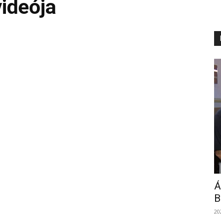
videója
Á
B
20