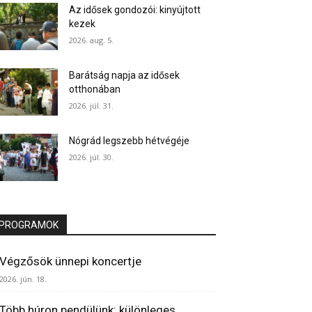
Az idősek gondozói: kinyújtott
kezek
2026. aug. 5.
Barátság napja az idősek
otthonában
2026. júl. 31.
Nógrád legszebb hétvégéje
2026. júl. 30.
PROGRAMOK
Végzősök ünnepi koncertje
2026. jún. 18.
Több húron pendülünk: különleges