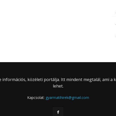
információs, közéleti portálja. Itt mindent megtalál, ami a
lehet.
Kapcsolat:
gyarmatihirek@gmail.com