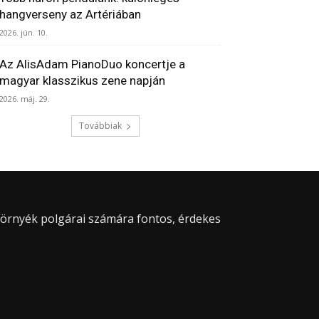
hangverseny az Artériában
2026. jún. 10.
Az AlisAdam PianoDuo koncertje a
magyar klasszikus zene napján
2026. máj. 29.
Továbbiak
 környék polgárai számára fontos, érdekes