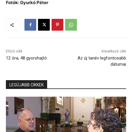
Fotók: Gyurkó Péter
Előző cikk
Következő cikk
12 óra, 48 gyorshajtó
Az új tanév legfontosabb
dátumai
LEGÚJABB CIKKEK