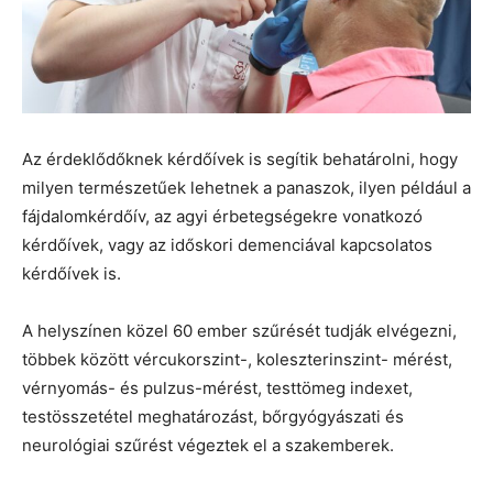
Az érdeklődőknek kérdőívek is segítik behatárolni, hogy
milyen természetűek lehetnek a panaszok, ilyen például a
fájdalomkérdőív, az agyi érbetegségekre vonatkozó
kérdőívek, vagy az időskori demenciával kapcsolatos
kérdőívek is.
A helyszínen közel 60 ember szűrését tudják elvégezni,
többek között vércukorszint-, koleszterinszint- mérést,
vérnyomás- és pulzus-mérést, testtömeg indexet,
testösszetétel meghatározást, bőrgyógyászati és
neurológiai szűrést végeztek el a szakemberek.