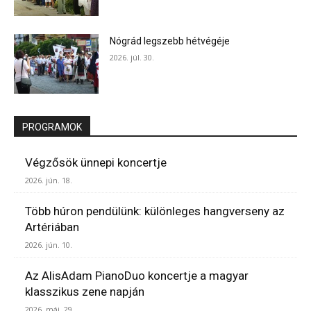
Nógrád legszebb hétvégéje
2026. júl. 30.
PROGRAMOK
Végzősök ünnepi koncertje
2026. jún. 18.
Több húron pendülünk: különleges hangverseny az
Artériában
2026. jún. 10.
Az AlisAdam PianoDuo koncertje a magyar
klasszikus zene napján
2026. máj. 29.