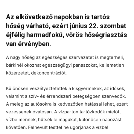
Az elkövetkező napokban is tartós
hőség várható, ezért június 22. szombat
éjfélig harmadfokú, vörös hőségriasztás
van érvényben.
A nagy hőség az egészséges szervezetet is megterheli,
bárkinél okozhat egészségügyi panaszokat, kellemetlen
közérzetet, dekoncentrációt.
Különösen veszélyeztetettek a kisgyermekek, az idősek,
valamint a szív- és érrendszeri betegségben szenvedők.
A meleg az autósokra is kedvezőtlen hatással lehet, ezért
vezessenek óvatosan. A vízparton tartózkodók mielőtt
vízbe mennek, hűtsék le magukat, különösen napozást
követően. Felhevült testtel ne ugorjanak a vízbe!