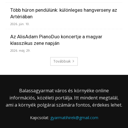
Több húron pendülünk: különleges hangverseny az
Artériában
2026. jún. 10.
Az AlisAdam PianoDuo koncertje a magyar
klasszikus zene napján
2026. máj. 29.
Továbbiak
Balassagyarmat város és környéke online
információs, közéleti portálja. Itt mindent megtalál,
ami a környék polgárai számára fontos, érdekes lehet.
Kapcsolat:
gyarmatihirek@gmail.com