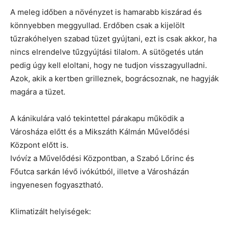
A meleg időben a növényzet is hamarabb kiszárad és
könnyebben meggyullad. Erdőben csak a kijelölt
tűzrakóhelyen szabad tüzet gyújtani, ezt is csak akkor, ha
nincs elrendelve tűzgyújtási tilalom. A sütögetés után
pedig úgy kell eloltani, hogy ne tudjon visszagyulladni.
Azok, akik a kertben grilleznek, bográcsoznak, ne hagyják
magára a tüzet.
A kánikulára való tekintettel párakapu működik a
Városháza előtt és a Mikszáth Kálmán Művelődési
Központ előtt is.
Ivóvíz a Művelődési Központban, a Szabó Lőrinc és
Főutca sarkán lévő ivókútból, illetve a Városházán
ingyenesen fogyasztható.
Klimatizált helyiségek: