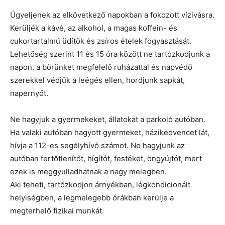
Ügyeljenek az elkövetkező napokban a fokozott vízivásra.
Kerüljék a kávé, az alkohol, a magas koffein- és
cukortartalmú üdítők és zsíros ételek fogyasztását.
Lehetőség szerint 11 és 15 óra között ne tartózkodjunk a
napon, a bőrünket megfelelő ruházattal és napvédő
szerekkel védjük a leégés ellen, hordjunk sapkát,
napernyőt.
Ne hagyjuk a gyermekeket, állatokat a parkoló autóban.
Ha valaki autóban hagyott gyermeket, házikedvencet lát,
hívja a 112-es segélyhívó számot. Ne hagyjunk az
autóban fertőtlenítőt, hígítót, festéket, öngyújtót, mert
ezek is meggyulladhatnak a nagy melegben.
Aki teheti, tartózkodjon árnyékban, légkondicionált
helyiségben, a legmelegebb órákban kerülje a
megterhelő fizikai munkát.