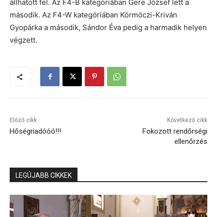
állhatott fel. Az F4-B kategóriában Gere József lett a
második. Az F4-W kategóriában Körmöczi-Kriván
Gyopárka a második, Sándor Éva pedig a harmadik helyen
végzett.
Előző cikk
Következő cikk
Hőségriadóóó!!!
Fokozott rendőrségi
ellenőrzés
LEGÚJABB CIKKEK