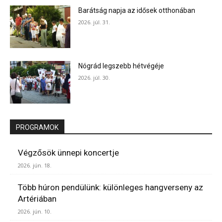
Barátság napja az idősek otthonában
2026. júl. 31.
Nógrád legszebb hétvégéje
2026. júl. 30.
PROGRAMOK
Végzősök ünnepi koncertje
2026. jún. 18.
Több húron pendülünk: különleges hangverseny az
Artériában
2026. jún. 10.