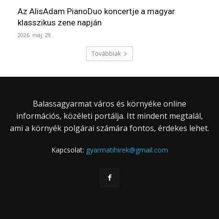
Az AlisAdam PianoDuo koncertje a magyar
klasszikus zene napján
2026. máj. 29.
Továbbiak
Balassagyarmat város és környéke online
információs, közéleti portálja. Itt mindent megtalál,
ami a környék polgárai számára fontos, érdekes lehet.
Kapcsolat:
gyarmatihirek@gmail.com