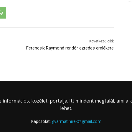
Következő cikk
Ferencsik Raymond rendőr ezredes emlékére
információs, közéleti portálja. Itt mindent megtalál, ami a
lehet.
Kapcsolat:
gyarmatihirek@gmail.com