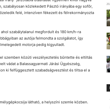
20
n, szabályosan közlekedett Pásztó irányába egy sofőr,
közeledik felé, intenzíven fékezett és félrekormányozta
a, ahol szabálytalanul megfordult és 180 km/h-ra
bbágyiban az autója felmondta a szolgálatot, így
úlmelegedett motorja pedig kigyulladt.
 szemben közúti veszélyeztetés bűntette és eltiltás
melt vádat a Balassagyarmati Járási Ügyészség,
n ki felfüggesztett szabadságvesztést és tiltsa el a
emélygépkocsija látható, a helyszíni szemle közben.