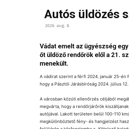
Autós üldözés 
2026. aug. 8.
Vádat emelt az ügyészség egy 25
őt üldöző rendőrök elől a 21.
menekült.
A vádirat szerint a férfi 2024. január 25-é
hogy a Pásztói Járásbíróság 2024. július 12. 
A városban közúti ellenőrzés céljából megáll
megvárta, hogy a rendőrjárőrök kiszálljanak
autójával. Lakott területen belül 100-110 km
megkülönböztető fény- és hangjelzést haszn
felüljárón a körfogalomba a „Kötelező haladá