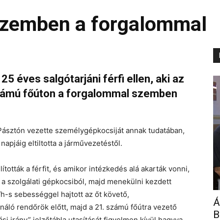
szemben a forgalommal
 éves salgótarjáni férfi ellen, aki az
 számú főúton a forgalommal szemben
n Pásztón vezette személygépkocsiját annak tudatában,
napjáig eltiltotta a járművezetéstől.
ították a férfit, és amikor intézkedés alá akarták vonni,
 a szolgálati gépkocsiból, majd menekülni kezdett
/h-s sebességgel hajtott az őt követő,
Á
áló rendőrök előtt, majd a 21. számú főútra vezető
B
si irány” jelzőtábla utasítását figyelmen kívül hagyva