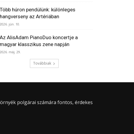
Több húron pendülünk: különleges
hangverseny az Artériában
2026. jún. 10.
Az AlisAdam PianoDuo koncertje a
magyar klasszikus zene napján
2026. máj. 29.
Továbbiak
 környék polgárai számára fontos, érdekes