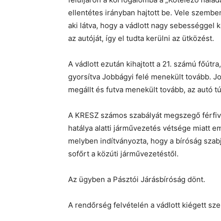
ellentétes irányban hajtott be. Vele szembe
aki látva, hogy a vádlott nagy sebességgel 
az autóját, így el tudta kerülni az ütközést.
A vádlott ezután kihajtott a 21. számú főútr
gyorsítva Jobbágyi felé menekült tovább. Jo
megállt és futva menekült tovább, az autó t
A KRESZ számos szabályát megszegő férfivel
hatálya alatti járművezetés vétsége miatt e
melyben indítványozta, hogy a bíróság szabjo
sofőrt a közúti járművezetéstől.
Az ügyben a Pásztói Járásbíróság dönt.
A rendőrség felvételén a vádlott kiégett sz