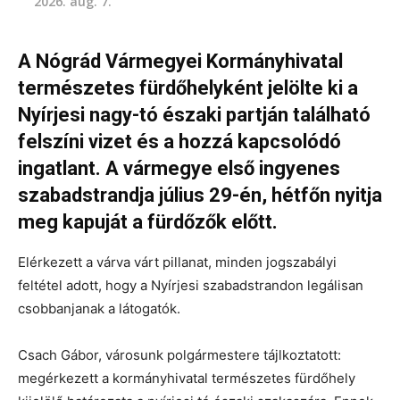
2026. aug. 7.
A Nógrád Vármegyei Kormányhivatal
természetes fürdőhelyként jelölte ki a
Nyírjesi nagy-tó északi partján található
felszíni vizet és a hozzá kapcsolódó
ingatlant. A vármegye első ingyenes
szabadstrandja július 29-én, hétfőn nyitja
meg kapuját a fürdőzők előtt.
Elérkezett a várva várt pillanat, minden jogszabályi
feltétel adott, hogy a Nyírjesi szabadstrandon legálisan
csobbanjanak a látogatók.
Csach Gábor, városunk polgármestere tájlkoztatott:
megérkezett a kormányhivatal természetes fürdőhely