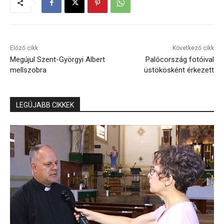
Előző cikk
Következő cikk
Megújul Szent-Györgyi Albert
Palócország fotóival
mellszobra
üstökösként érkezett
LEGÚJABB CIKKEK