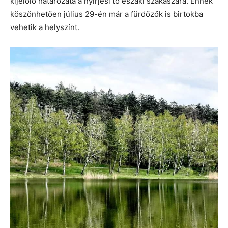
kijelölő határozata a nyírjesi tó északi szakaszára. Ennek
köszönhetően július 29-én már a fürdőzők is birtokba
vehetik a helyszínt.