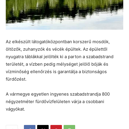
Az elkészült látogatóközpontban korszerű mosdók,
öltözők, zuhanyzók és vécék épültek. Az épülettől
nyugatra táblákkal jelölték ki a parton a szabadstrand
területét, a vízben pedig mélységet jelölő bóják és
vízminőség ellenőrzés is garantálja a biztonságos
fürdőzést.
A vármegye egyetlen ingyenes szabadstrandja 800
négyzetméter fürdővízfelületen várja a csobbani
vágyókat.