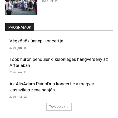
2026. júl. 30.
PROGRAMOK
Végzősök ünnepi koncertje
2026. jún. 18.
Több húron pendülünk: különleges hangverseny az
Artériában
2026. jún. 10.
Az AlisAdam PianoDuo koncertje a magyar
klasszikus zene napján
2026. máj. 29.
Továbbiak