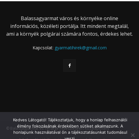
Balassagyarmat város és környéke online
információs, közéleti portálja. Itt mindent megtalál,
ami a környék polgárai számára fontos, érdekes lehet.
Kapcsolat:
gyarmatihirek@gmail.com
Kedves Látogató! Tájékoztatjuk, hogy a honlap felhasználói
élmény fokozásának érdekében sütiket alkalmazunk. A
© Balassagyarmat és Térsége Fejlesztéséért Közalapítvány
honlapunk használatával ön a tájékoztatásunkat tudomásul
veszi.