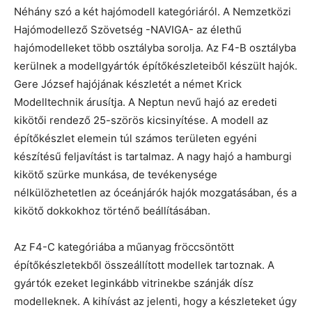
Néhány szó a két hajómodell kategóriáról. A Nemzetközi
Hajómodellező Szövetség -NAVIGA- az élethű
hajómodelleket több osztályba sorolja. Az F4-B osztályba
kerülnek a modellgyártók építőkészleteiből készült hajók.
Gere József hajójának készletét a német Krick
Modelltechnik árusítja. A Neptun nevű hajó az eredeti
kikötői rendező 25-szörös kicsinyítése. A modell az
építőkészlet elemein túl számos területen egyéni
készítésű feljavítást is tartalmaz. A nagy hajó a hamburgi
kikötő szürke munkása, de tevékenysége
nélkülözhetetlen az óceánjárók hajók mozgatásában, és a
kikötő dokkokhoz történő beállításában.
Az F4-C kategóriába a műanyag fröccsöntött
építőkészletekből összeállított modellek tartoznak. A
gyártók ezeket leginkább vitrinekbe szánják dísz
modelleknek. A kihívást az jelenti, hogy a készleteket úgy