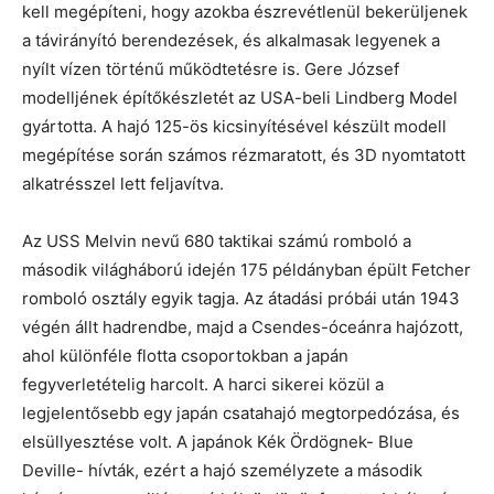
kell megépíteni, hogy azokba észrevétlenül bekerüljenek
a távirányító berendezések, és alkalmasak legyenek a
nyílt vízen történű működtetésre is. Gere József
modelljének építőkészletét az USA-beli Lindberg Model
gyártotta. A hajó 125-ös kicsinyítésével készült modell
megépítése során számos rézmaratott, és 3D nyomtatott
alkatrésszel lett feljavítva.
Az USS Melvin nevű 680 taktikai számú romboló a
második világháború idején 175 példányban épült Fetcher
romboló osztály egyik tagja. Az átadási próbái után 1943
végén állt hadrendbe, majd a Csendes-óceánra hajózott,
ahol különféle flotta csoportokban a japán
fegyverletételig harcolt. A harci sikerei közül a
legjelentősebb egy japán csatahajó megtorpedózása, és
elsüllyesztése volt. A japánok Kék Ördögnek- Blue
Deville- hívták, ezért a hajó személyzete a második