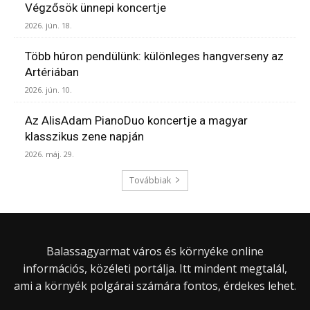
Végzősök ünnepi koncertje
2026. jún. 18.
Több húron pendülünk: különleges hangverseny az
Artériában
2026. jún. 10.
Az AlisAdam PianoDuo koncertje a magyar
klasszikus zene napján
2026. máj. 29.
Továbbiak
Balassagyarmat város és környéke online
információs, közéleti portálja. Itt mindent megtalál,
ami a környék polgárai számára fontos, érdekes lehet.