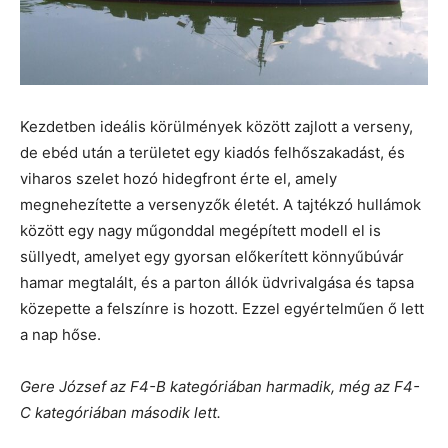
Kezdetben ideális körülmények között zajlott a verseny,
de ebéd után a területet egy kiadós felhőszakadást, és
viharos szelet hozó hidegfront érte el, amely
megnehezítette a versenyzők életét. A tajtékzó hullámok
között egy nagy műgonddal megépített modell el is
süllyedt, amelyet egy gyorsan előkerített könnyűbúvár
hamar megtalált, és a parton állók üdvrivalgása és tapsa
közepette a felszínre is hozott. Ezzel egyértelműen ő lett
a nap hőse.
Gere József az F4-B kategóriában harmadik, még az F4-
C kategóriában második lett.