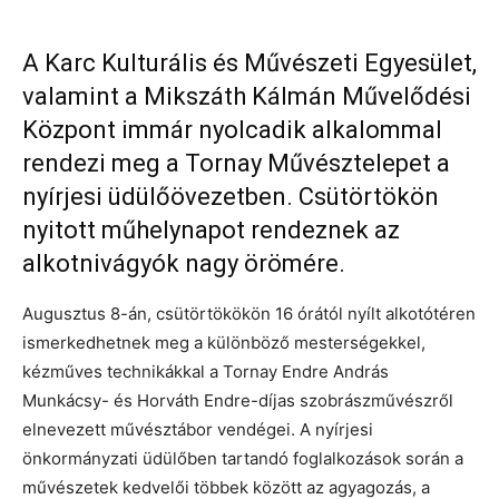
A Karc Kulturális és Művészeti Egyesület,
valamint a Mikszáth Kálmán Művelődési
Központ immár nyolcadik alkalommal
rendezi meg a Tornay Művésztelepet a
nyírjesi üdülőövezetben. Csütörtökön
nyitott műhelynapot rendeznek az
alkotnivágyók nagy örömére.
Augusztus 8-án, csütörtökökön 16 órától nyílt alkotótéren
ismerkedhetnek meg a különböző mesterségekkel,
kézműves technikákkal a Tornay Endre András
Munkácsy- és Horváth Endre-díjas szobrászművészről
elnevezett művésztábor vendégei. A nyírjesi
önkormányzati üdülőben tartandó foglalkozások során a
művészetek kedvelői többek között az agyagozás, a