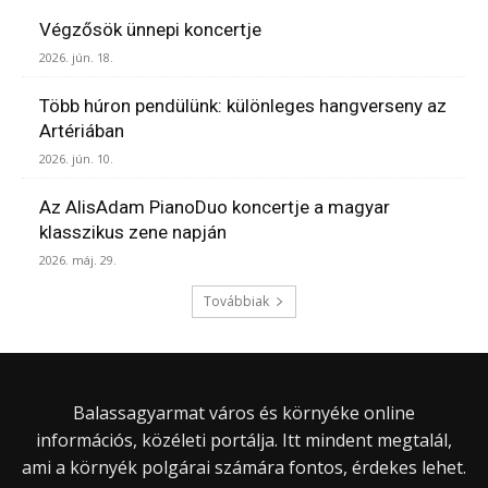
Végzősök ünnepi koncertje
2026. jún. 18.
Több húron pendülünk: különleges hangverseny az
Artériában
2026. jún. 10.
Az AlisAdam PianoDuo koncertje a magyar
klasszikus zene napján
2026. máj. 29.
Továbbiak
Balassagyarmat város és környéke online
információs, közéleti portálja. Itt mindent megtalál,
ami a környék polgárai számára fontos, érdekes lehet.