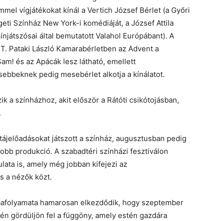
mel vígjátékokat kínál a Vertich József Bérlet (a Győri
eti Színház New York-i komédiáját, a József Attila
ínjátszósai által bemutatott Valahol Európábant). A
T. Pataki László Kamarabérletben az Advent a
Sam! és az Apácák lesz látható, emellett
isebbeknek pedig mesebérlet alkotja a kínálatot.
k a színházhoz, akit először a Rátóti csikótojásban,
.
tájelőadásokat játszott a színház, augusztusban pedig
obb produkció. A szabadtéri színházi fesztiválon
ulata is, amely még jobban kifejezi az
s a nézők közt.
óbafolyamata hamarosan elkezdődik, hogy szeptember
én gördüljön fel a függöny, amely estén gazdára