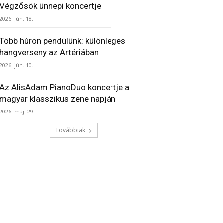
Végzősök ünnepi koncertje
2026. jún. 18.
Több húron pendülünk: különleges
hangverseny az Artériában
2026. jún. 10.
Az AlisAdam PianoDuo koncertje a
magyar klasszikus zene napján
2026. máj. 29.
Továbbiak