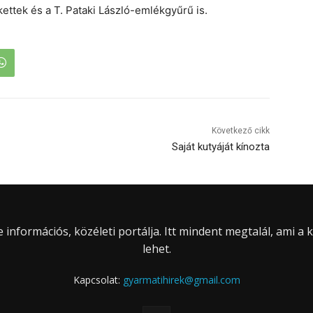
kettek és a T. Pataki László-emlékgyűrű is.
Következő cikk
Saját kutyáját kínozta
információs, közéleti portálja. Itt mindent megtalál, ami a
lehet.
Kapcsolat:
gyarmatihirek@gmail.com