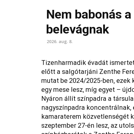
Nem babonás a 
belevágnak
2026. aug. 8.
Tizenharmadik évadát ismertet
előtt a salgótarjáni Zenthe Fer
mutat be 2024/2025-ben, ezek k
egy mese lesz, míg egyet – újd
Nyáron állít színpadra a társula
nagyszínpadra koncentrálnak, e
kamaraterem közvetlenségét k
szeptember 27-én lesz, az utols