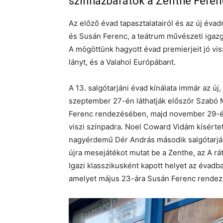
színházbarátok a Zenthe Feren
Az előző évad tapasztalatairól és az új éva
és Susán Ferenc, a teátrum művészeti igazg
A mögöttünk hagyott évad premierjeit jó vi
lányt, és a Valahol Európábant.
A 13. salgótarjáni évad kínálata immár az új
szeptember 27-én láthatják először Szabó 
Ferenc rendezésében, majd november 29-én O
viszi színpadra. Noel Coward Vidám kísértet
nagyérdemű Dér András második salgótarján
újra mesejátékot mutat be a Zenthe, az A rá
Igazi klasszikusként kapott helyet az évad
amelyet május 23-ára Susán Ferenc rendez