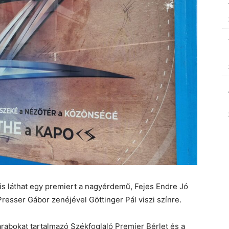
s láthat egy premiert a nagyérdemű, Fejes Endre Jó
Presser Gábor zenéjével Göttinger Pál viszi színre.
 darabokat tartalmazó Székfoglaló Premier Bérlet és a