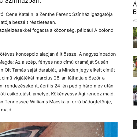
c Színházban.
Á
B
dról Cene Katalin, a Zenthe Ferenc Színház igazgatója
20
atója beszélt részletesen.
sszajelzésekkel fogadta a közönség, például A bolond
, ötéves koncepció alapján állt össze. A nagyszínpadon
Magda: Az a szép, fényes nap című drámáját Susán
lt Tamás saját darabját, a Minden jegy elkelt címűt
 című vígjátékát március 28-án láthatja először a
i rendezéseként, április 24-én pedig három év után
tóti csikótojást, amelyet Kökényessy Ági rendez majd.
ban Tennessee Williams Macska a forró bádogtetőnje,
 majd.