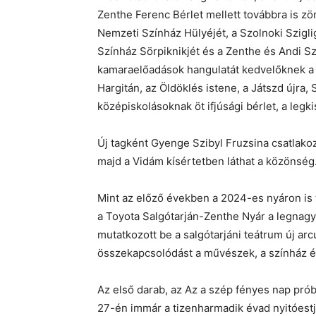
Zenthe Ferenc Bérlet mellett továbbra is zöm
Nemzeti Színház Hülyéjét, a Szolnoki Sziglig
Színház Sörpiknikjét és a Zenthe és Andi Sz
kamaraelőadások hangulatát kedvelőknek a 
Hargitán, az Öldöklés istene, a Játszd újra, 
középiskolásoknak öt ifjúsági bérlet, a legk
Új tagként Gyenge Szibyl Fruzsina csatlakozi
majd a Vidám kísértetben láthat a közönség
Mint az előző években a 2024-es nyáron is 
a Toyota Salgótarján-Zenthe Nyár a legnagy
mutatkozott be a salgótarjáni teátrum új arc
összekapcsolódást a művészek, a színház é
Az első darab, az Az a szép fényes nap pr
27-én immár a tizenharmadik évad nyitóestj