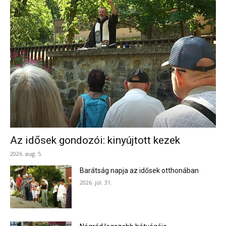
Az idősek gondozói: kinyújtott kezek
2026. aug. 5.
Barátság napja az idősek otthonában
2026. júl. 31.