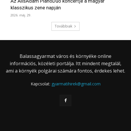
Az AlisAdam PianoDuo koncertje a magyar
klasszikus zene napján
2026. máj. 29.
Továbbiak
Balassagyarmat város és környéke online
információs, közéleti portálja. Itt mindent megtalál,
ami a környék polgárai számára fontos, érdekes lehet.
Kapcsolat:
gyarmatihirek@gmail.com