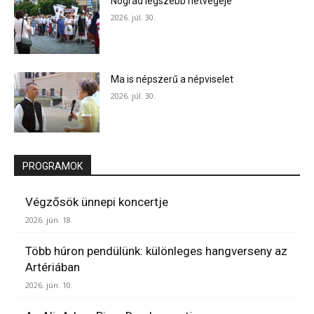
Nógrád legszebb hétvégéje
2026. júl. 30.
Ma is népszerű a népviselet
2026. júl. 30.
PROGRAMOK
Végzősök ünnepi koncertje
2026. jún. 18.
Több húron pendülünk: különleges hangverseny az
Artériában
2026. jún. 10.