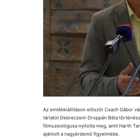
Az emlékkiállításon először Csach Gábor v
tárlatot Debreczeni-Droppán Béla történés
főmuzeológusa nyitotta meg, amit Harth 
ajánlott a nagyérdemű figyelmébe.