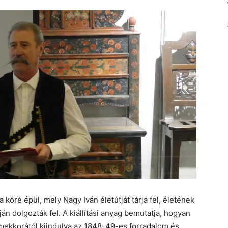
a köré épül, mely Nagy Iván életútját tárja fel, életének
pján dolgozták fel. A kiállítási anyag bemutatja, hogyan
rmekkorától kiindulva az 1848-49-es forradalom és