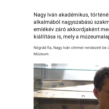
Nagy Iván akadémikus, történé
alkalmából nagyszabású szakm
emlékév záró akkordjaként meg
kiállítása is, mely a múzeumala
Nógrád fia, Nagy Iván címmel rendezett be 
Múzeum.