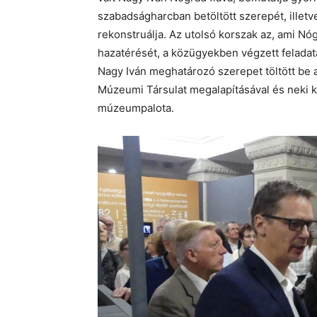
szabadságharcban betöltött szerepét, illetv
rekonstruálja. Az utolsó korszak az, ami N
hazatérését, a közügyekben végzett feladata
Nagy Iván meghatározó szerepet töltött be 
Múzeumi Társulat megalapításával és neki k
múzeumpalota.