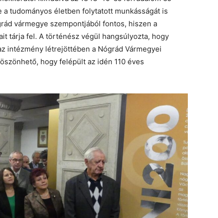
e a tudományos életben folytatott munkásságát is
ógrád vármegye szempontjából fontos, hiszen a
it tárja fel. A történész végül hangsúlyozta, hogy
az intézmény létrejöttében a Nógrád Vármegyei
öszönhető, hogy felépült az idén 110 éves