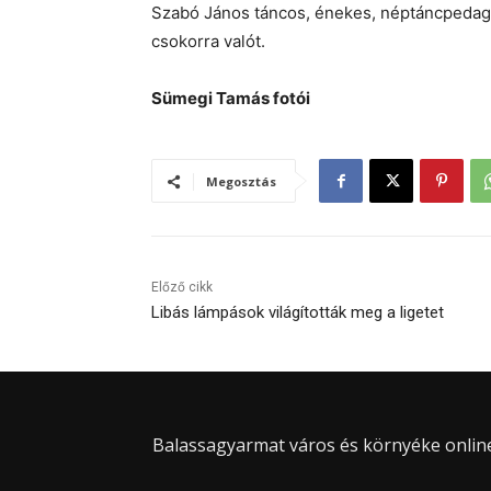
Szabó János táncos, énekes, néptáncpedagó
csokorra valót.
Sümegi Tamás fotói
Megosztás
Előző cikk
Libás lámpások világították meg a ligetet
Balassagyarmat város és környéke online 