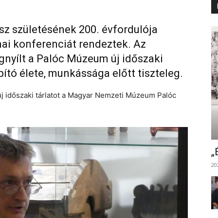
sz születésének 200. évfordulója
ai konferenciát rendeztek. Az
nyílt a Palóc Múzeum új időszaki
pító élete, munkássága előtt tiszteleg.
új időszaki tárlatot a Magyar Nemzeti Múzeum Palóc
„
20