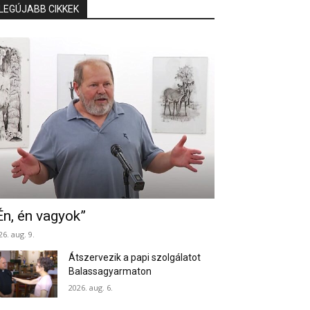
LEGÚJABB CIKKEK
Én, én vagyok”
26. aug. 9.
Átszervezik a papi szolgálatot
Balassagyarmaton
2026. aug. 6.