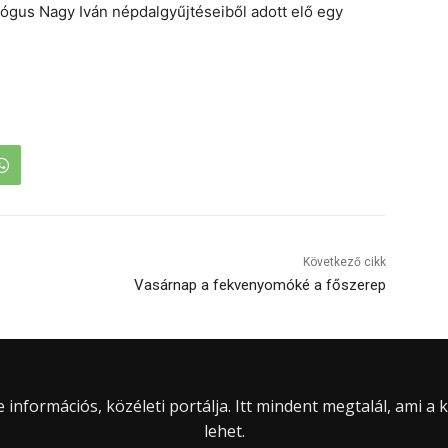
gus Nagy Iván népdalgyűjtéseiből adott elő egy
Következő cikk
Vasárnap a fekvenyomóké a főszerep
információs, közéleti portálja. Itt mindent megtalál, ami a
lehet.