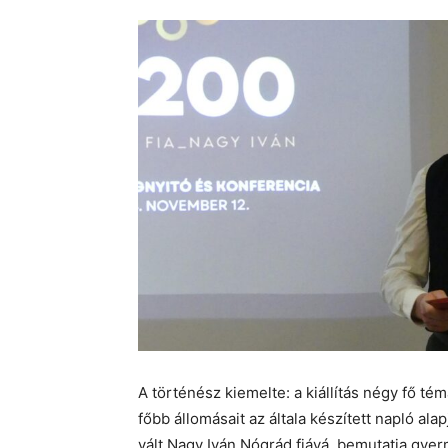
A történész kiemelte: a kiállítás négy fő tém
főbb állomásait az általa készített napló ala
vált Nagy Iván Nógrád fiává, bemutatja gye