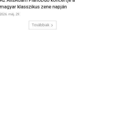
Az AlisAdam PianoDuo koncertje a
magyar klasszikus zene napján
2026. máj. 29.
Továbbiak