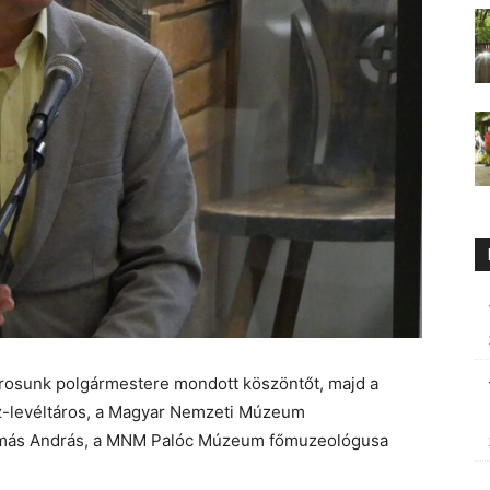
árosunk polgármestere mondott köszöntőt, majd a
z-levéltáros, a Magyar Nemzeti Múzeum
Tamás András, a MNM Palóc Múzeum főmuzeológusa