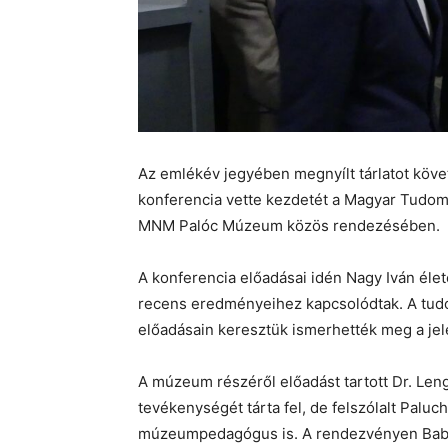
Az emlékév jegyében megnyílt tárlatot kö
konferencia vette kezdetét a Magyar Tudom
MNM Palóc Múzeum közös rendezésében.
A konferencia előadásai idén Nagy Iván éle
recens eredményeihez kapcsolódtak. A t
előadásain keresztük ismerhették meg a jel
A múzeum részéről előadást tartott Dr. Len
tevékenységét tárta fel, de felszólalt Palu
múzeumpedagógus is. A rendezvényen Babic