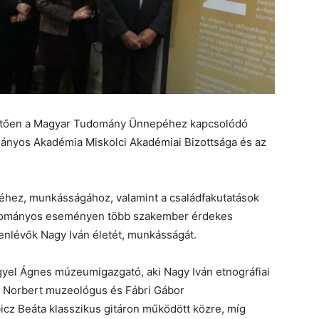
vetően a Magyar Tudomány Ünnepéhez kapcsolódó
ányos Akadémia Miskolci Akadémiai Bizottsága és az
téhez, munkásságához, valamint a családfakutatások
udományos eseményen több szakember érdekes
enlévők Nagy Iván életét, munkásságát.
gyel Ágnes múzeumigazgató, aki Nagy Iván etnográfiai
ch Norbert muzeológus és Fábri Gábor
z Beáta klasszikus gitáron működött közre, míg