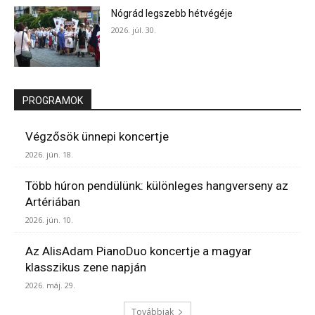
Nógrád legszebb hétvégéje
2026. júl. 30.
PROGRAMOK
Végzősök ünnepi koncertje
2026. jún. 18.
Több húron pendülünk: különleges hangverseny az
Artériában
2026. jún. 10.
Az AlisAdam PianoDuo koncertje a magyar
klasszikus zene napján
2026. máj. 29.
Továbbiak