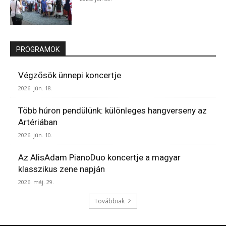
PROGRAMOK
Végzősök ünnepi koncertje
2026. jún. 18.
Több húron pendülünk: különleges hangverseny az
Artériában
2026. jún. 10.
Az AlisAdam PianoDuo koncertje a magyar
klasszikus zene napján
2026. máj. 29.
Továbbiak