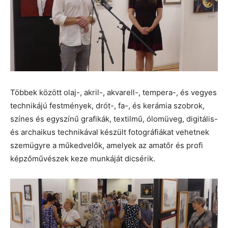
Többek között olaj-, akril-, akvarell-, tempera-, és vegyes
technikájú festmények, drót-, fa-, és kerámia szobrok,
színes és egyszínű grafikák, textilmű, ólomüveg, digitális-
és archaikus technikával készült fotográfiákat vehetnek
szemügyre a műkedvelők, amelyek az amatőr és profi
képzőművészek keze munkáját dicsérik.