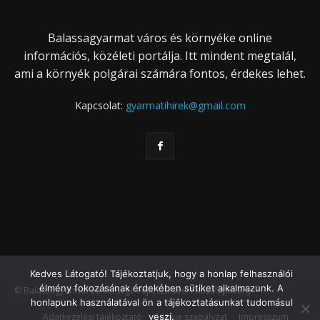
Balassagyarmat város és környéke online
információs, közéleti portálja. Itt mindent megtalál,
ami a környék polgárai számára fontos, érdekes lehet.
Kapcsolat:
gyarmatihirek@gmail.com
Kedves Látogató! Tájékoztatjuk, hogy a honlap felhasználói
élmény fokozásának érdekében sütiket alkalmazunk. A
© Balassagyarmat és Térsége Fejlesztéséért Közalapítvány
honlapunk használatával ön a tájékoztatásunkat tudomásul
Adatkezelési tájékoztató
Cookie szabályzat
Impresszum
veszi.