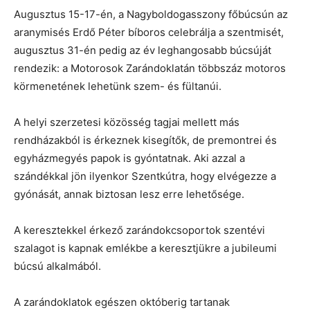
Augusztus 15-17-én, a Nagyboldogasszony főbúcsún az
aranymisés Erdő Péter bíboros celebrálja a szentmisét,
augusztus 31-én pedig az év leghangosabb búcsúját
rendezik: a Motorosok Zarándoklatán többszáz motoros
körmenetének lehetünk szem- és fültanúi.
A helyi szerzetesi közösség tagjai mellett más
rendházakból is érkeznek kisegítők, de premontrei és
egyházmegyés papok is gyóntatnak. Aki azzal a
szándékkal jön ilyenkor Szentkútra, hogy elvégezze a
gyónását, annak biztosan lesz erre lehetősége.
A keresztekkel érkező zarándokcsoportok szentévi
szalagot is kapnak emlékbe a keresztjükre a jubileumi
búcsú alkalmából.
A zarándoklatok egészen októberig tartanak