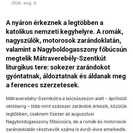
2026. aug. 8.
A nyáron
érkeznek a legtöbben a
katolikus nemzeti kegyhelyre. A romák,
nagyszülők, motorosok zarándoklatán,
valamint a Nagyboldogasszony főbúcsún
megtelik Mátraverebély-Szentkút
liturgikus tere: sokezer zarándokot
gyóntatnak, áldoztatnak és áldanak meg
a ferences szerzetesek.
Mátraverebély-Szentkútra a búcsúszezon alatt – áprilistól
októberig – több mint százezer zarándok érkezik, közülük
legtöbben, csaknem tízezer az augusztusi
Nagyboldogasszony főbúcsúra, de a romák és motorosok
zarándoklatán résztvevők száma is évről-évre emelkedik.