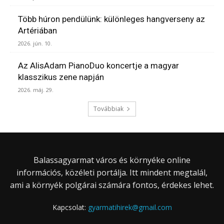
Több húron pendülünk: különleges hangverseny az
Artériában
2026. jún. 10.
Az AlisAdam PianoDuo koncertje a magyar
klasszikus zene napján
2026. máj. 29.
Továbbiak
Balassagyarmat város és környéke online
információs, közéleti portálja. Itt mindent megtalál,
ami a környék polgárai számára fontos, érdekes lehet.
Kapcsolat:
gyarmatihirek@gmail.com