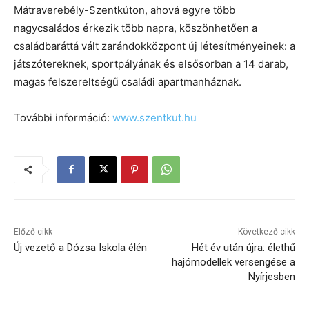
Mátraverebély-Szentkúton, ahová egyre több
nagycsaládos érkezik több napra, köszönhetően a
családbaráttá vált zarándokközpont új létesítményeinek: a
játszótereknek, sportpályának és elsősorban a 14 darab,
magas felszereltségű családi apartmanháznak.
További információ:
www.szentkut.hu
Előző cikk
Következő cikk
Új vezető a Dózsa Iskola élén
Hét év után újra: élethű
hajómodellek versengése a
Nyírjesben