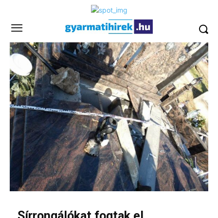
Sírrongálókat fogtak el