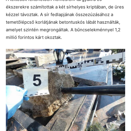
ékszerekre számítottak a két sírhelyes kriptában, de üres
kézzel távoztak. A sír fedlapjának összezúzásához a
temetőlépcső korlátjának betontuskós lábát használták,
amelyet szintén megrongáltak. A bűncselekménnyel 1,2
millió forintos kárt okoztak.