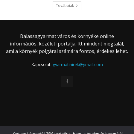
Továbbiak
Balassagyarmat város és környéke online
információs, közéleti portálja. Itt mindent megtalál,
ami a környék polgárai számára fontos, érdekes lehet.
Kapcsolat:
gyarmatihirek@gmail.com
Kedves Látogató! Tájékoztatjuk, hogy a honlap felhasználói