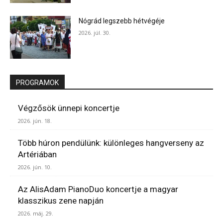
Nógrád legszebb hétvégéje
2026. júl. 30.
PROGRAMOK
Végzősök ünnepi koncertje
2026. jún. 18.
Több húron pendülünk: különleges hangverseny az
Artériában
2026. jún. 10.
Az AlisAdam PianoDuo koncertje a magyar
klasszikus zene napján
2026. máj. 29.