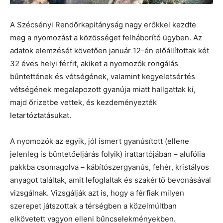
A Szécsényi Rendőrkapitányság nagy erőkkel kezdte
meg a nyomozást a közösséget felháborító ügyben. Az
adatok elemzését követően január 12-én előállítottak két
32 éves helyi férfit, akiket a nyomozók rongálás
bűntettének és vétségének, valamint kegyeletsértés
vétségének megalapozott gyanúja miatt hallgattak ki,
majd őrizetbe vettek, és kezdeményezték
letartóztatásukat.
A nyomozók az egyik, jól ismert gyanúsított (ellene
jelenleg is büntetőeljárás folyik) irattartójában – alufólia
pakkba csomagolva – kábítószergyanús, fehér, kristályos
anyagot találtak, amit lefoglaltak és szakértő bevonásával
vizsgálnak. Vizsgálják azt is, hogy a férfiak milyen
szerepet játszottak a térségben a közelmúltban
elkövetett vagyon elleni bűncselekményekben.