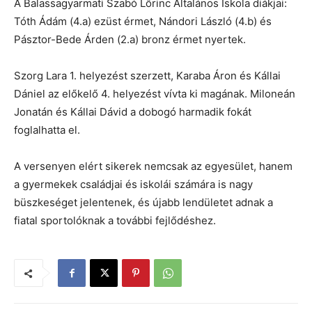
A Balassagyarmati Szabó Lőrinc Általános Iskola diákjai:
Tóth Ádám (4.a) ezüst érmet, Nándori László (4.b) és
Pásztor-Bede Árden (2.a) bronz érmet nyertek.
Szorg Lara 1. helyezést szerzett, Karaba Áron és Kállai
Dániel az előkelő 4. helyezést vívta ki magának. Miloneán
Jonatán és Kállai Dávid a dobogó harmadik fokát
foglalhatta el.
A versenyen elért sikerek nemcsak az egyesület, hanem
a gyermekek családjai és iskolái számára is nagy
büszkeséget jelentenek, és újabb lendületet adnak a
fiatal sportolóknak a további fejlődéshez.