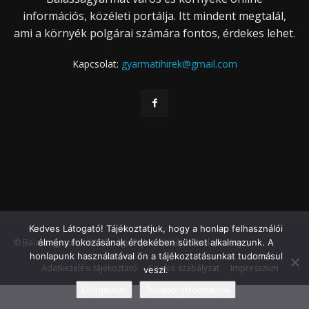
információs, közéleti portálja. Itt mindent megtalál,
ami a környék polgárai számára fontos, érdekes lehet.
Kapcsolat:
gyarmatihirek@gmail.com
Kedves Látogató! Tájékoztatjuk, hogy a honlap felhasználói
élmény fokozásának érdekében sütiket alkalmazunk. A
© Balassagyarmat és Térsége Fejlesztéséért Közalapítvány
honlapunk használatával ön a tájékoztatásunkat tudomásul
Adatkezelési tájékoztató
Cookie szabályzat
Impresszum
veszi.
Elfogadom
További információk