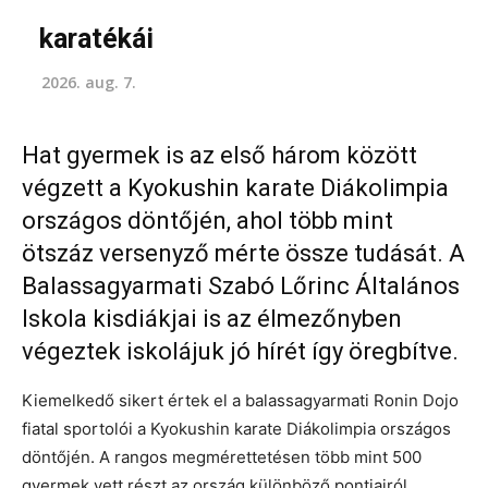
karatékái
2026. aug. 7.
Hat gyermek is az első három között
végzett a Kyokushin karate Diákolimpia
országos döntőjén, ahol több mint
ötszáz versenyző mérte össze tudását. A
Balassagyarmati Szabó Lőrinc Általános
Iskola kisdiákjai is az élmezőnyben
végeztek iskolájuk jó hírét így öregbítve.
Kiemelkedő sikert értek el a balassagyarmati Ronin Dojo
fiatal sportolói a Kyokushin karate Diákolimpia országos
döntőjén. A rangos megmérettetésen több mint 500
gyermek vett részt az ország különböző pontjairól,