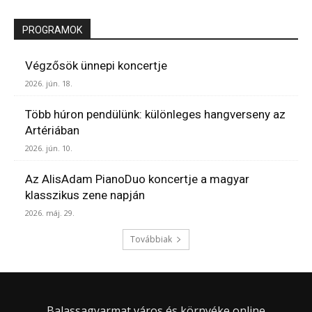
PROGRAMOK
Végzősök ünnepi koncertje
2026. jún. 18.
Több húron pendülünk: különleges hangverseny az
Artériában
2026. jún. 10.
Az AlisAdam PianoDuo koncertje a magyar
klasszikus zene napján
2026. máj. 29.
Továbbiak
Balassagyarmat város és környéke online