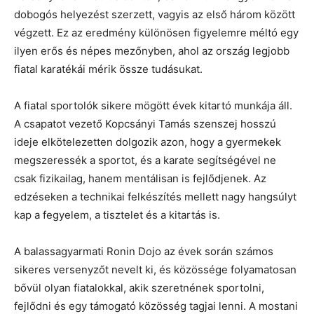
dobogós helyezést szerzett, vagyis az első három között
végzett. Ez az eredmény különösen figyelemre méltó egy
ilyen erős és népes mezőnyben, ahol az ország legjobb
fiatal karatékái mérik össze tudásukat.
A fiatal sportolók sikere mögött évek kitartó munkája áll.
A csapatot vezető Kopcsányi Tamás szenszej hosszú
ideje elkötelezetten dolgozik azon, hogy a gyermekek
megszeressék a sportot, és a karate segítségével ne
csak fizikailag, hanem mentálisan is fejlődjenek. Az
edzéseken a technikai felkészítés mellett nagy hangsúlyt
kap a fegyelem, a tisztelet és a kitartás is.
A balassagyarmati Ronin Dojo az évek során számos
sikeres versenyzőt nevelt ki, és közössége folyamatosan
bővül olyan fiatalokkal, akik szeretnének sportolni,
fejlődni és egy támogató közösség tagjai lenni. A mostani