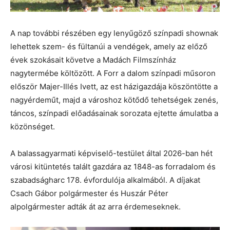
A nap további részében egy lenyűgöző színpadi shownak
lehettek szem- és fültanúi a vendégek, amely az előző
évek szokásait követve a Madách Filmszínház
nagytermébe költözött. A Forr a dalom színpadi műsoron
először Majer-Illés Ivett, az est házigazdája köszöntötte a
nagyérdeműt, majd a városhoz kötődő tehetségek zenés,
táncos, színpadi előadásainak sorozata ejtette ámulatba a
közönséget.
A balassagyarmati képviselő-testület által 2026-ban hét
városi kitüntetés talált gazdára az 1848-as forradalom és
szabadságharc 178. évfordulója alkalmából. A díjakat
Csach Gábor polgármester és Huszár Péter
alpolgármester adták át az arra érdemeseknek.