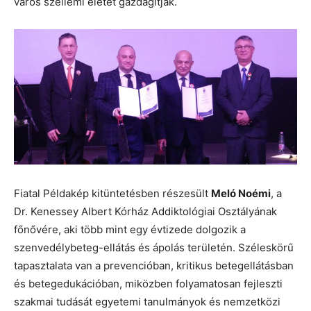
város szellemi életét gazdagítják.
Fiatal Példakép kitüntetésben részesült
Meló Noémi
, a
Dr. Kenessey Albert Kórház Addiktológiai Osztályának
főnővére, aki több mint egy évtizede dolgozik a
szenvedélybeteg-ellátás és ápolás területén. Széleskörű
tapasztalata van a prevencióban, kritikus betegellátásban
és betegedukációban, miközben folyamatosan fejleszti
szakmai tudását egyetemi tanulmányok és nemzetközi