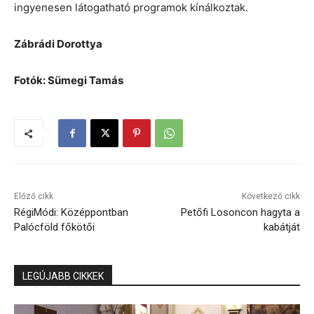
ingyenesen látogatható programok kínálkoztak.
Zábrádi Dorottya
Fotók: Sümegi Tamás
Előző cikk
Következő cikk
RégiMódi: Középpontban
Petőfi Losoncon hagyta a
Palócföld főkötői
kabátját
LEGÚJABB CIKKEK