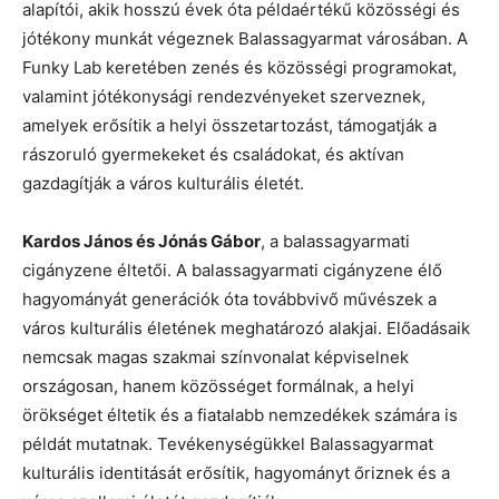
alapítói, akik hosszú évek óta példaértékű közösségi és
jótékony munkát végeznek Balassagyarmat városában. A
Funky Lab keretében zenés és közösségi programokat,
valamint jótékonysági rendezvényeket szerveznek,
amelyek erősítik a helyi összetartozást, támogatják a
rászoruló gyermekeket és családokat, és aktívan
gazdagítják a város kulturális életét.
Kardos János és Jónás Gábor
, a balassagyarmati
cigányzene éltetői. A balassagyarmati cigányzene élő
hagyományát generációk óta továbbvivő művészek a
város kulturális életének meghatározó alakjai. Előadásaik
nemcsak magas szakmai színvonalat képviselnek
országosan, hanem közösséget formálnak, a helyi
örökséget éltetik és a fiatalabb nemzedékek számára is
példát mutatnak. Tevékenységükkel Balassagyarmat
kulturális identitását erősítik, hagyományt őriznek és a