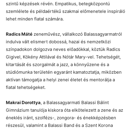
szintű képzések révén. Empatikus, betegközpontú
szemlélete és példaértékű szakmai előmenetele inspiráló
lehet minden fiatal számára.
Radics Máté
zeneművész, vállalkozó Balassagyarmatról
indulva vált elismert dobossá, hazai és nemzetközi
színpadokon dolgozva neves előadókkal, köztük Radics
Gigivel, Kökény Attilával és Nótár Mary-vel. Tehetségét,
kitartását és szorgalmát a jazz, a könnyűzene és a
stúdiómunka területén egyaránt kamatoztatja, miközben
aktívan támogatja a helyi zenei életet és mentorálja a
fiatal tehetségeket.
Makrai Dorottya
, a Balassagyarmati Balassi Bálint
Gimnázium tanulója kiskora óta elkötelezett a zene és az
éneklés iránt, szolfézs-, zongora- és énekképzésben
részesül, valamint a Balassi Band és a Szent Korona