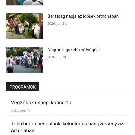
Barátság napja az idősek otthonában
2026. júl. 31.
Nógrád legszebb hétvégéje
2026. júl. 30.
PROGRAMOK
Végzősök ünnepi koncertje
2026. jún. 18.
Több húron pendülünk: különleges hangverseny az
Artériában