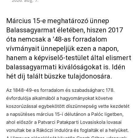
2026. aug. 7.
Március 15-e meghatározó ünnep
Balassagyarmat életében, hiszen 2017
óta nemcsak a ’48-as forradalom
vívmányait ünnepeljük ezen a napon,
hanem a képviselő-testület által elismert
balassagyarmati kiválóságokat is. Idén
hét díj talált büszke tulajdonosára.
Az 1848-49-es forradalom és szabadságharc 178.
évfordulója alkalmából a hagyományokat követve
koszorúzással egybekötött díszünnepség vette kezdetét
a napsütéses március 15-i délutánon a Palóc ligetben,
ahol először a Patvarci Patakparti Lovasiskola lovasai
vonultak be a Rákóczi indulóra és foglalták el a helyüket.