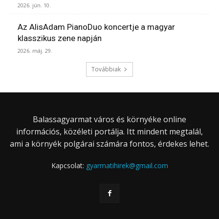
2026. jún. 10.
Az AlisAdam PianoDuo koncertje a magyar
klasszikus zene napján
2026. máj. 29.
Továbbiak
Balassagyarmat város és környéke online
információs, közéleti portálja. Itt mindent megtalál,
ami a környék polgárai számára fontos, érdekes lehet.
Kapcsolat:
gyarmatihirek@gmail.com