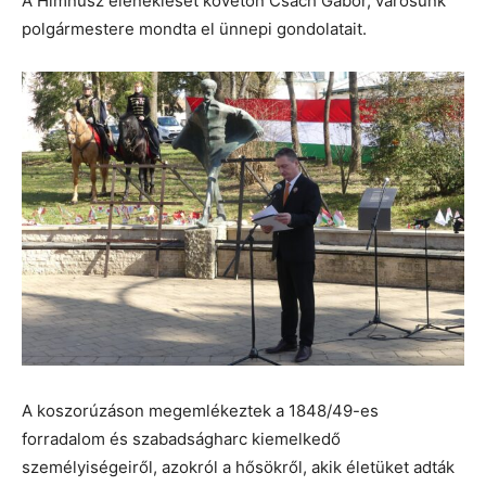
A Himnusz eléneklését követőn Csach Gábor, városunk
polgármestere mondta el ünnepi gondolatait.
A koszorúzáson megemlékeztek a 1848/49-es
forradalom és szabadságharc kiemelkedő
személyiségeiről, azokról a hősökről, akik életüket adták