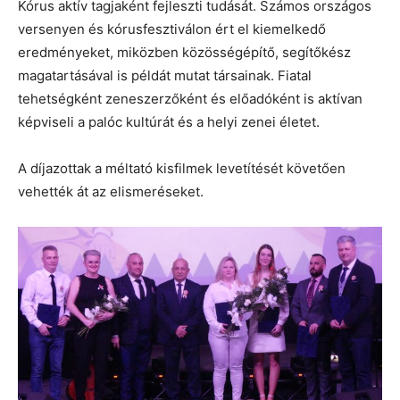
Kórus aktív tagjaként fejleszti tudását. Számos országos
versenyen és kórusfesztiválon ért el kiemelkedő
eredményeket, miközben közösségépítő, segítőkész
magatartásával is példát mutat társainak. Fiatal
tehetségként zeneszerzőként és előadóként is aktívan
képviseli a palóc kultúrát és a helyi zenei életet.
A díjazottak a méltató kisfilmek levetítését követően
vehették át az elismeréseket.