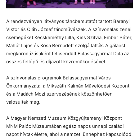
A rendezvényen látványos táncbemutatót tartott Baranyi
Viktor és Oláh József táncművészek. A színvonalas zenei
csemegéket Kecskeméthy Lilla, Kiss Szilvia, Ember Péter,
Mahót Lajos és Kósa Bernadett szolgáltatták. A gálaest
megkoronázásaként felcsendült Balassagyarmat Dala az
összes fellépő és díjazott közreműködésével.
A színvonalas programok Balassagyarmat Város
Önkormányzata, a Mikszáth Kálmán Művelődési Központ
és a Madách Mozi szervezésének köszönhetően
valósultak meg.
A Magyar Nemzeti Múzeum Közgyűjteményi Központ
MNM Palóc Múzeumában egész napos ünnepi családi
napot hívtak életre, ahol a nemzeti ünnephez kapcsolódó