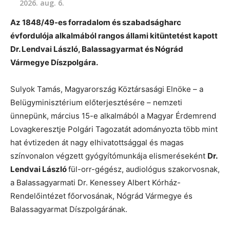
2026. aug. 6.
Az 1848/49-es forradalom és szabadságharc
évfordulója alkalmából rangos állami kitüntetést kapott
Dr. Lendvai László, Balassagyarmat és Nógrád
Vármegye Díszpolgára.
Sulyok Tamás, Magyarország Köztársasági Elnöke – a
Belügyminisztérium előterjesztésére – nemzeti
ünnepünk, március 15-e alkalmából a Magyar Érdemrend
Lovagkeresztje Polgári Tagozatát adományozta több mint
hat évtizeden át nagy elhivatottsággal és magas
színvonalon végzett gyógyítómunkája elismeréseként
Dr.
Lendvai László
fül-orr-gégész, audiológus szakorvosnak,
a Balassagyarmati Dr. Kenessey Albert Kórház-
Rendelőintézet főorvosának, Nógrád Vármegye és
Balassagyarmat Díszpolgárának.