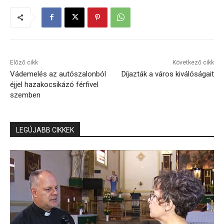
Előző cikk
Következő cikk
Vádemelés az autószalonból
Díjazták a város kiválóságait
éjjel hazakocsikázó férfivel
szemben
LEGÚJABB CIKKEK