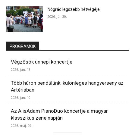
Nógrád legszebb hétvégéje
2026. júl. 30.
PROGRAMOK
Végzősök ünnepi koncertje
2026. jún. 18.
Több húron pendülünk: különleges hangverseny az
Artériában
2026. jún. 10.
Az AlisAdam PianoDuo koncertje a magyar
klasszikus zene napján
2026. máj. 29.