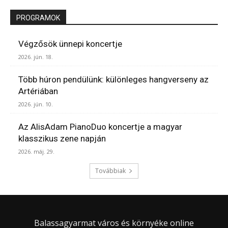
PROGRAMOK
Végzősök ünnepi koncertje
2026. jún. 18.
Több húron pendülünk: különleges hangverseny az
Artériában
2026. jún. 10.
Az AlisAdam PianoDuo koncertje a magyar
klasszikus zene napján
2026. máj. 29.
Továbbiak
Balassagyarmat város és környéke online