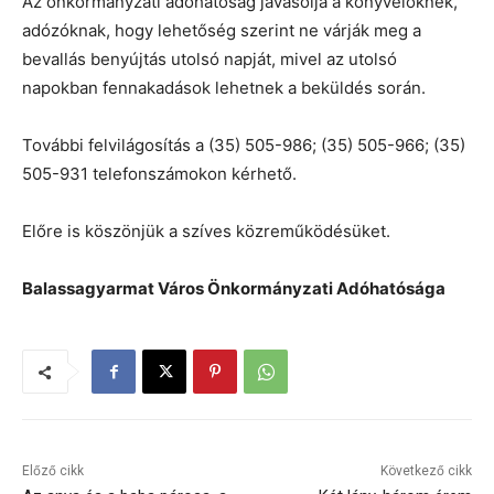
Az önkormányzati adóhatóság javasolja a könyvelőknek,
adózóknak, hogy lehetőség szerint ne várják meg a
bevallás benyújtás utolsó napját, mivel az utolsó
napokban fennakadások lehetnek a beküldés során.
További felvilágosítás a (35) 505-986; (35) 505-966; (35)
505-931 telefonszámokon kérhető.
Előre is köszönjük a szíves közreműködésüket.
Balassagyarmat Város Önkormányzati Adóhatósága
Előző cikk
Következő cikk