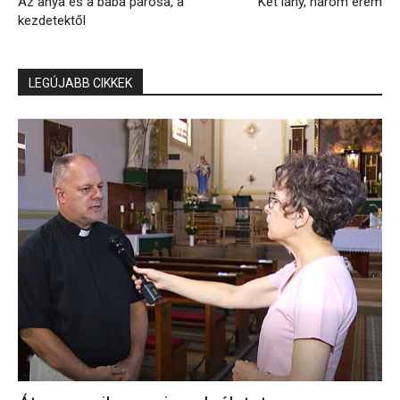
Az anya és a baba párosa, a
Két lány, három érem
kezdetektől
LEGÚJABB CIKKEK