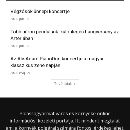
Végzősök ünnepi koncertje
2026. jún. 18.
Több húron pendülünk: különleges hangverseny az
Artériában
2026. jún. 10.
Az AlisAdam PianoDuo koncertje a magyar
klasszikus zene napján
2026. máj. 29.
Továbbiak
Balassagyarmat város és környéke online
információs, közéleti portálja. Itt mindent megtalál,
ami a környék polgárai számára fontos, érdekes lehet.