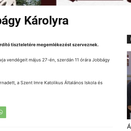
ágy Károlyra
fordító tiszteletére megemlékezést szerveznek.
ívja vendégeit május 27-én, szerdán 11 órára Jobbágy
.
dett, a Szent Imre Katolikus Általános Iskola és
Á