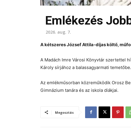
Emlékezés Jobb
2026. aug. 7.
A kétszeres József Attila-díjas költő, mű
A Madách Imre Városi Könyvtár szertettel h
Károly sírjához a balassagyarmati temetőbe
Az emlékműsorban közreműködik Orosz Berna
Gimnázium tanára és az iskola diákjai.
Megosztás