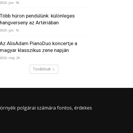
2026. jún. 18.
Több húron pendülünk: különleges
hangverseny az Artériában
2026. jún. 10.
Az AlisAdam PianoDuo koncertje a
magyar klasszikus zene napján
2026. máj. 29.
Továbbiak
 környék polgárai számára fontos, érdekes