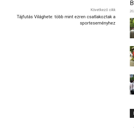
B
Következő cikk
20
Tájfutás Világhete: több mint ezren csatlakoztak a
sporteseményhez