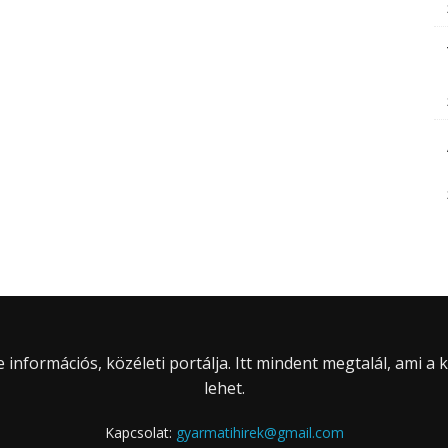
információs, közéleti portálja. Itt mindent megtalál, ami a
lehet.
Kapcsolat:
gyarmatihirek@gmail.com