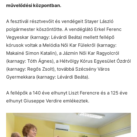
művelődési központban.
A fesztivál résztvevőit és vendégeit Stayer László
polgármester köszöntötte. A vendéglátó Erkel Ferenc
Vegyeskar (karnagy: Lévárdi Beáta) mellett fellépő
kórusok voltak a Melódia Női Kar Fülekről (karnagy:
Makainé Simon Katalin), a Jázmin Női Kar Ragyolcról
(karnagy: Tóth Ágnes), a Hétvölgy Kórus Egyesület Ózdról
(karnagy: Regős Zsolt), továbbá Szécsény Város
Gyermekkara (karnagy: Lévárdi Beáta).
A fellépők a 140 éve elhunyt Liszt Ferencre és a 125 éve
elhunyt Giuseppe Verdire emlékeztek.