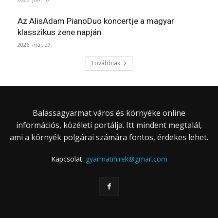
Az AlisAdam PianoDuo koncertje a magyar
klasszikus zene napján
2026. máj. 29.
Továbbiak
Balassagyarmat város és környéke online
információs, közéleti portálja. Itt mindent megtalál,
ami a környék polgárai számára fontos, érdekes lehet.
Kapcsolat:
gyarmatihirek@gmail.com