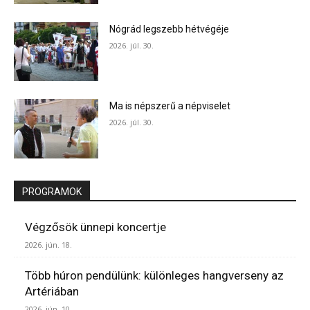
Nógrád legszebb hétvégéje
2026. júl. 30.
Ma is népszerű a népviselet
2026. júl. 30.
PROGRAMOK
Végzősök ünnepi koncertje
2026. jún. 18.
Több húron pendülünk: különleges hangverseny az
Artériában
2026. jún. 10.