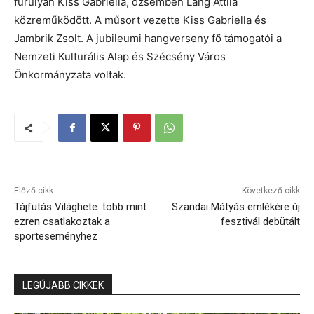
furulyán Kiss Gabriella, dzsembén Láng Attila
közreműködött. A műsort vezette Kiss Gabriella és
Jambrik Zsolt. A jubileumi hangverseny fő támogatói a
Nemzeti Kulturális Alap és Szécsény Város
Önkormányzata voltak.
Előző cikk
Következő cikk
Tájfutás Világhete: több mint
Szandai Mátyás emlékére új
ezren csatlakoztak a
fesztivál debütált
sporteseményhez
LEGÚJABB CIKKEK