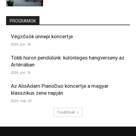
PROGRAMOK
Végzősök ünnepi koncertje
2026. jún. 18.
Több húron pendülünk: különleges hangverseny az
Artériában
2026. jún. 10.
Az AlisAdam PianoDuo koncertje a magyar
klasszikus zene napján
2026. máj. 29.
Továbbiak