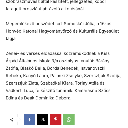
szobrászművész által készített, jellegzetes, kőből
faragott oroszlánt ábrázoló alkotásánál.
Megemlékező beszédet tart Somoskői Júlia, a 16-os
Honvéd Katonai Hagyományőrző és Kulturális Egyesület
tagja.
Zenei- és verses előadással közreműködnek a Kiss
Árpád Általános Iskola 3/a osztályos tanulói: Bárány
Zsófia, Blaskó Bella, Borda Benedek, Istvanovszki
Rebeka, Kanyó Laura, Palánki Zselyke, Szersztjuk Szofija,
Szersztjuk Zlata, Szabadkai Kiara, Torjay Attila és
Vadkerti Luca; felkészítő tanáraik: Kamarásné Szűcs
Edina és Deák Dominika Debora.