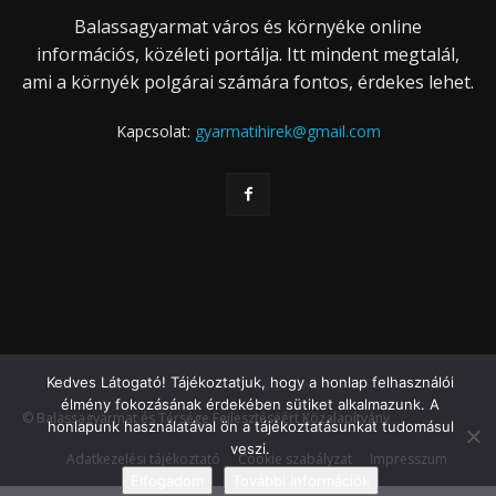
Balassagyarmat város és környéke online
információs, közéleti portálja. Itt mindent megtalál,
ami a környék polgárai számára fontos, érdekes lehet.
Kapcsolat:
gyarmatihirek@gmail.com
Kedves Látogató! Tájékoztatjuk, hogy a honlap felhasználói
élmény fokozásának érdekében sütiket alkalmazunk. A
© Balassagyarmat és Térsége Fejlesztéséért Közalapítvány
honlapunk használatával ön a tájékoztatásunkat tudomásul
veszi.
Adatkezelési tájékoztató
Cookie szabályzat
Impresszum
Elfogadom
További információk