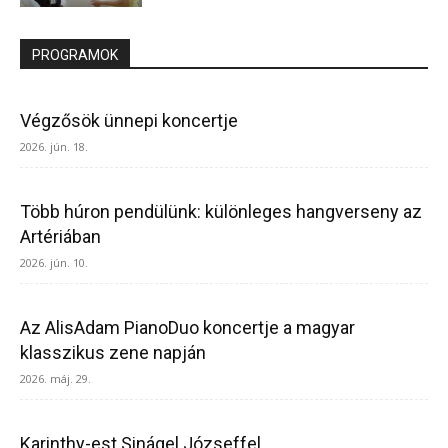
PROGRAMOK
Végzősök ünnepi koncertje
2026. jún. 18.
Több húron pendülünk: különleges hangverseny az
Artériában
2026. jún. 10.
Az AlisAdam PianoDuo koncertje a magyar
klasszikus zene napján
2026. máj. 29.
Karinthy-est Sinágel Józseffel