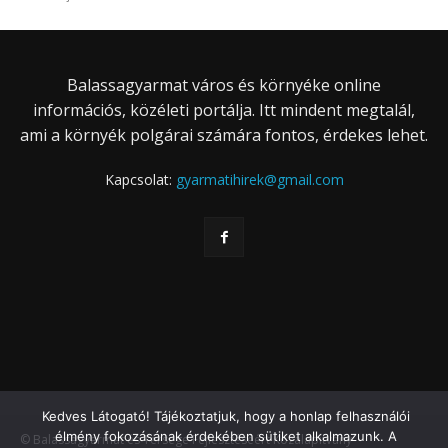
Balassagyarmat város és környéke online
információs, közéleti portálja. Itt mindent megtalál,
ami a környék polgárai számára fontos, érdekes lehet.
Kapcsolat:
gyarmatihirek@gmail.com
Kedves Látogató! Tájékoztatjuk, hogy a honlap felhasználói
élmény fokozásának érdekében sütiket alkalmazunk. A
© Balassagyarmat és Térsége Fejlesztéséért Közalapítvány