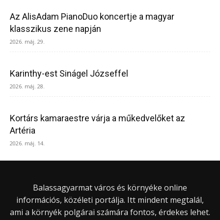
Az AlisAdam PianoDuo koncertje a magyar
klasszikus zene napján
2026. máj. 29.
Karinthy-est Sinágel Józseffel
2026. máj. 28.
Kortárs kamaraestre várja a műkedvelőket az
Artéria
2026. máj. 14.
Balassagyarmat város és környéke online
információs, közéleti portálja. Itt mindent megtalál,
ami a környék polgárai számára fontos, érdekes lehet.