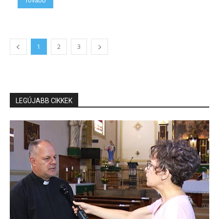
Tovább
1
2
3
LEGÚJABB CIKKEK