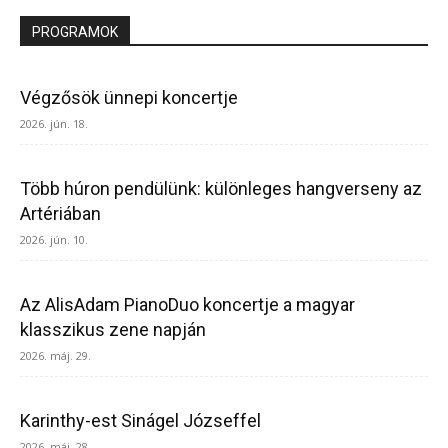
PROGRAMOK
Végzősök ünnepi koncertje
2026. jún. 18.
Több húron pendülünk: különleges hangverseny az
Artériában
2026. jún. 10.
Az AlisAdam PianoDuo koncertje a magyar
klasszikus zene napján
2026. máj. 29.
Karinthy-est Sinágel Józseffel
2026. máj. 28.