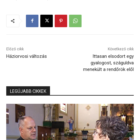
Előző cikk
Következő cikk
Háziorvosi változás
Ittasan elsodort egy
gyalogost, száguldva
menekült a rendőrök elől
LEGÚJABB CIKKEK