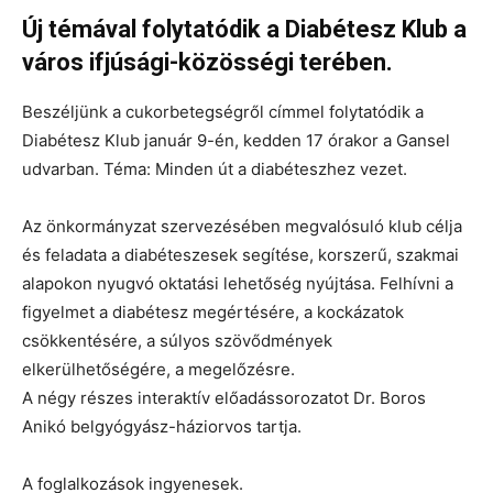
Új témával folytatódik a Diabétesz Klub a
város ifjúsági-közösségi terében.
Beszéljünk a cukorbetegségről címmel folytatódik a
Diabétesz Klub január 9-én, kedden 17 órakor a Gansel
udvarban. Téma: Minden út a diabéteszhez vezet.
Az önkormányzat szervezésében megvalósuló klub célja
és feladata a diabéteszesek segítése, korszerű, szakmai
alapokon nyugvó oktatási lehetőség nyújtása. Felhívni a
figyelmet a diabétesz megértésére, a kockázatok
csökkentésére, a súlyos szövődmények
elkerülhetőségére, a megelőzésre.
A négy részes interaktív előadássorozatot Dr. Boros
Anikó belgyógyász-háziorvos tartja.
A foglalkozások ingyenesek.