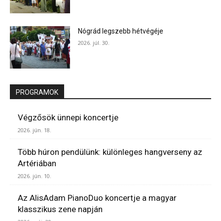
Nógrád legszebb hétvégéje
2026. júl. 30.
PROGRAMOK
Végzősök ünnepi koncertje
2026. jún. 18.
Több húron pendülünk: különleges hangverseny az
Artériában
2026. jún. 10.
Az AlisAdam PianoDuo koncertje a magyar
klasszikus zene napján