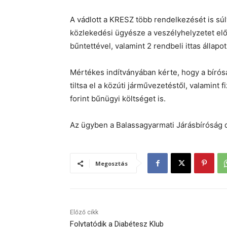
A vádlott a KRESZ több rendelkezését is sú
közlekedési ügyésze a veszélyhelyzetet elő
bűntettével, valamint 2 rendbeli ittas álla
Mértékes indítványában kérte, hogy a bírós
tiltsa el a közúti járművezetéstől, valamint
forint bűnügyi költséget is.
Az ügyben a Balassagyarmati Járásbíróság 
Megosztás
Előző cikk
Folytatódik a Diabétesz Klub