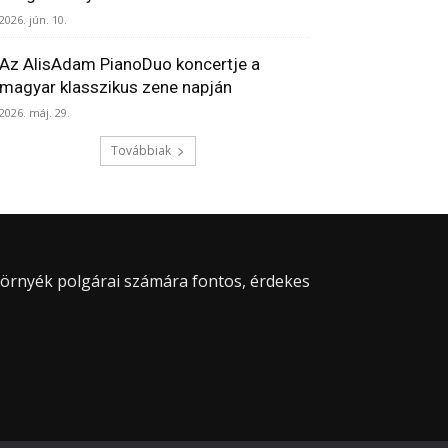
2026. jún. 10.
Az AlisAdam PianoDuo koncertje a
magyar klasszikus zene napján
2026. máj. 29.
Továbbiak
 környék polgárai számára fontos, érdekes