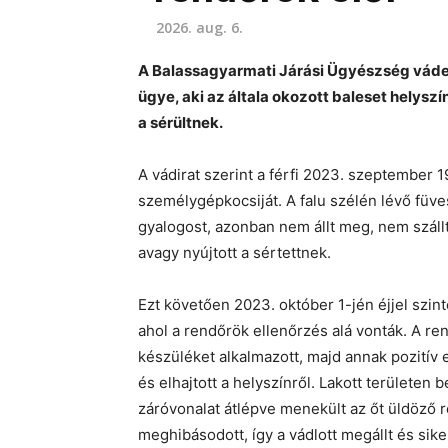
2026. aug. 6.
A Balassagyarmati Járási Ügyészség vádem
ügye, aki az általa okozott baleset helyszí
a sérültnek.
A vádirat szerint a férfi 2023. szeptember 
személygépkocsiját. A falu szélén lévő füve
gyalogost, azonban nem állt meg, nem szállt
avagy nyújtott a sértettnek.
Ezt követően 2023. október 1-jén éjjel szint
ahol a rendőrök ellenőrzés alá vonták. A re
készüléket alkalmazott, majd annak pozitív e
és elhajtott a helyszínről. Lakott területen
záróvonalat átlépve menekült az őt üldöző 
meghibásodott, így a vádlott megállt és siker