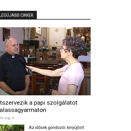
LEGÚJABB CIKKEK
tszervezik a papi szolgálatot
alassagyarmaton
26. aug. 6.
Az idősek gondozói: kinyújtott