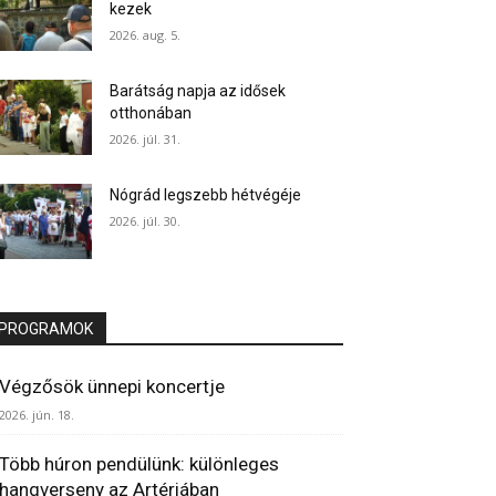
kezek
2026. aug. 5.
Barátság napja az idősek
otthonában
2026. júl. 31.
Nógrád legszebb hétvégéje
2026. júl. 30.
PROGRAMOK
Végzősök ünnepi koncertje
2026. jún. 18.
Több húron pendülünk: különleges
hangverseny az Artériában