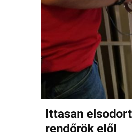
Ittasan elsodor
rendőrök elől