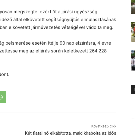
lyosan megszegte, ezért őt a járási ügyészség
idéző által elkövetett segítségnyújtás elmulasztásának
potban elkövetett járművezetés vétségével vádolta meg.
ág beismerése esetén ítélje 90 nap elzárásra, 4 évre
 fizettesse meg az eljárás során keletkezett 264.228
dönt.
Következő cikk
Két fiatal nő elkábította, majd kirabolta az idős