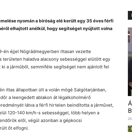
elése nyomán a bíróság elé került egy 35 éves férfi
néről elhajtott anélkül, hogy segítséget nyújtott volna
19-én éjjel Nógrádmegyerben ittasan vezette
s területen haladva alacsony sebességgel elütött egy
 ki a járműből, semmiféle segítséget nem ajánlott fel
én ittas állapotban ült a volán mögé Salgótarjánban,
ndőr a leengedett ablakon át légalkoholmérő
Á
redményét látva a férfi hirtelen beindította a járművet,
B
 belül 120-140 km/h-s sebességgel, több helyen a
20
rendőrök elől, végül azonban a gépkocsi
ült őt elfogni.