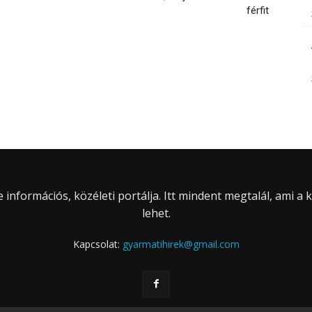
férfit
információs, közéleti portálja. Itt mindent megtalál, ami a
lehet.
Kapcsolat:
gyarmatihirek@gmail.com