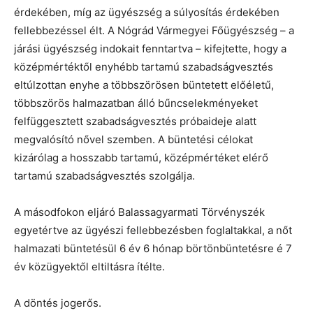
érdekében, míg az ügyészség a súlyosítás érdekében
fellebbezéssel élt. A Nógrád Vármegyei Főügyészség – a
járási ügyészség indokait fenntartva – kifejtette, hogy a
középmértéktől enyhébb tartamú szabadságvesztés
eltúlzottan enyhe a többszörösen büntetett előéletű,
többszörös halmazatban álló bűncselekményeket
felfüggesztett szabadságvesztés próbaideje alatt
megvalósító nővel szemben. A büntetési célokat
kizárólag a hosszabb tartamú, középmértéket elérő
tartamú szabadságvesztés szolgálja.
A másodfokon eljáró Balassagyarmati Törvényszék
egyetértve az ügyészi fellebbezésben foglaltakkal, a nőt
halmazati büntetésül 6 év 6 hónap börtönbüntetésre é 7
év közügyektől eltiltásra ítélte.
A döntés jogerős.