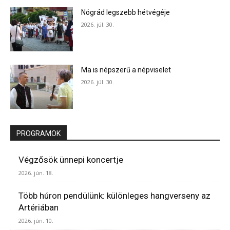
Nógrád legszebb hétvégéje
2026. júl. 30.
Ma is népszerű a népviselet
2026. júl. 30.
PROGRAMOK
Végzősök ünnepi koncertje
2026. jún. 18.
Több húron pendülünk: különleges hangverseny az
Artériában
2026. jún. 10.