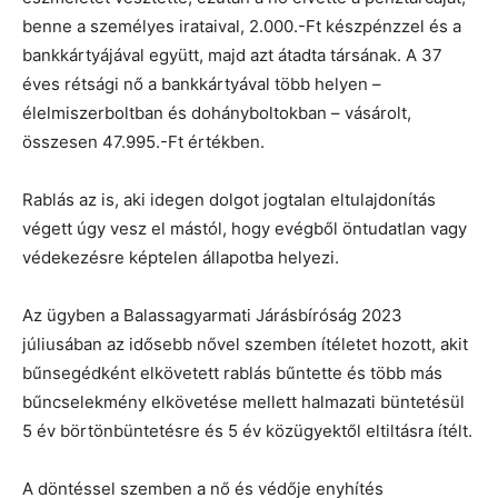
benne a személyes irataival, 2.000.-Ft készpénzzel és a
bankkártyájával együtt, majd azt átadta társának. A 37
éves rétsági nő a bankkártyával több helyen –
élelmiszerboltban és dohányboltokban – vásárolt,
összesen 47.995.-Ft értékben.
Rablás az is, aki idegen dolgot jogtalan eltulajdonítás
végett úgy vesz el mástól, hogy evégből öntudatlan vagy
védekezésre képtelen állapotba helyezi.
Az ügyben a Balassagyarmati Járásbíróság 2023
júliusában az idősebb nővel szemben ítéletet hozott, akit
bűnsegédként elkövetett rablás bűntette és több más
bűncselekmény elkövetése mellett halmazati büntetésül
5 év börtönbüntetésre és 5 év közügyektől eltiltásra ítélt.
A döntéssel szemben a nő és védője enyhítés