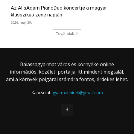
Az AlisAdam PianoDuo koncertje a magyar
klasszikus zene napján
2026. máj. 29.
Továbbiak
Balassagyarmat város és környéke online
információs, közéleti portálja. Itt mindent megtalál,
ami a környék polgárai számára fontos, érdekes lehet.
Kapcsolat:
gyarmatihirek@gmail.com