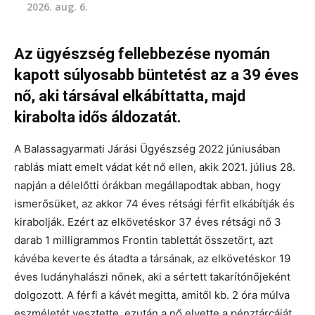
2026. aug. 6.
Az ügyészség fellebbezése nyomán
kapott súlyosabb büntetést az a 39 éves
nő, aki társával elkábíttatta, majd
kirabolta idős áldozatát.
A Balassagyarmati Járási Ügyészség 2022 júniusában
rablás miatt emelt vádat két nő ellen, akik 2021. július 28.
napján a délelőtti órákban megállapodtak abban, hogy
ismerősüket, az akkor 74 éves rétsági férfit elkábítják és
kirabolják. Ezért az elkövetéskor 37 éves rétsági nő 3
darab 1 milligrammos Frontin tablettát összetört, azt
kávéba keverte és átadta a társának, az elkövetéskor 19
éves ludányhalászi nőnek, aki a sértett takarítónőjeként
dolgozott. A férfi a kávét megitta, amitől kb. 2 óra múlva
eszméletét vesztette, ezután a nő elvette a pénztárcáját,