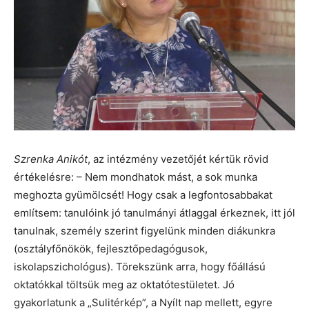
Szrenka Anikót
, az intézmény vezetőjét kértük rövid
értékelésre: – Nem mondhatok mást, a sok munka
meghozta gyümölcsét! Hogy csak a legfontosabbakat
említsem: tanulóink jó tanulmányi átlaggal érkeznek, itt jól
tanulnak, személy szerint figyelünk minden diákunkra
(osztályfőnökök, fejlesztőpedagógusok,
iskolapszichológus). Törekszünk arra, hogy főállású
oktatókkal töltsük meg az oktatótestületet. Jó
gyakorlatunk a „Sulitérkép”, a Nyílt nap mellett, egyre