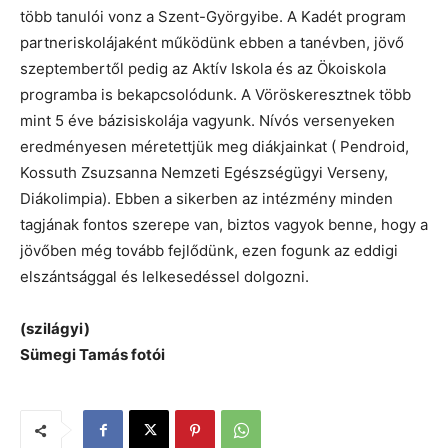
több tanulói vonz a Szent-Györgyibe. A Kadét program
partneriskolájaként működünk ebben a tanévben, jövő
szeptembertől pedig az Aktív Iskola és az Ökoiskola
programba is bekapcsolódunk. A Vöröskeresztnek több
mint 5 éve bázisiskolája vagyunk. Nívós versenyeken
eredményesen méretettjük meg diákjainkat ( Pendroid,
Kossuth Zsuzsanna Nemzeti Egészségügyi Verseny,
Diákolimpia). Ebben a sikerben az intézmény minden
tagjának fontos szerepe van, biztos vagyok benne, hogy a
jövőben még tovább fejlődünk, ezen fogunk az eddigi
elszántsággal és lelkesedéssel dolgozni.
(szilágyi)
Sümegi Tamás fotói