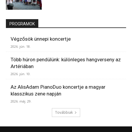
PROGRAMOK
Végzősök ünnepi koncertje
2026. jún. 18.
Több húron pendülünk: különleges hangverseny az
Artériában
2026. jún. 10.
Az AlisAdam PianoDuo koncertje a magyar
klasszikus zene napján
2026. máj. 29.
Továbbiak