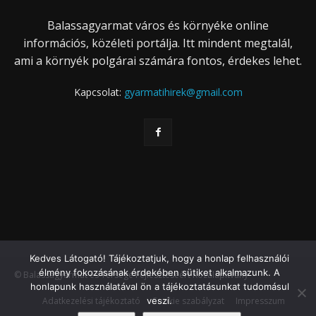
Balassagyarmat város és környéke online
információs, közéleti portálja. Itt mindent megtalál,
ami a környék polgárai számára fontos, érdekes lehet.
Kapcsolat:
gyarmatihirek@gmail.com
Kedves Látogató! Tájékoztatjuk, hogy a honlap felhasználói
élmény fokozásának érdekében sütiket alkalmazunk. A
© Balassagyarmat és Térsége Fejlesztéséért Közalapítvány
honlapunk használatával ön a tájékoztatásunkat tudomásul
veszi.
Adatkezelési tájékoztató
Cookie szabályzat
Impresszum