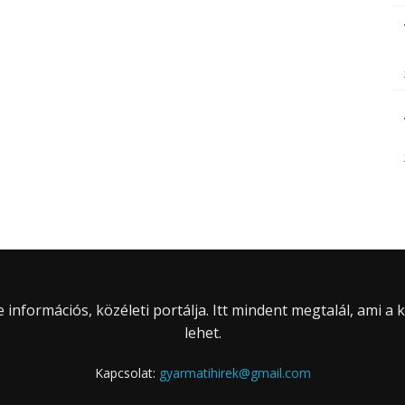
információs, közéleti portálja. Itt mindent megtalál, ami a
lehet.
Kapcsolat:
gyarmatihirek@gmail.com