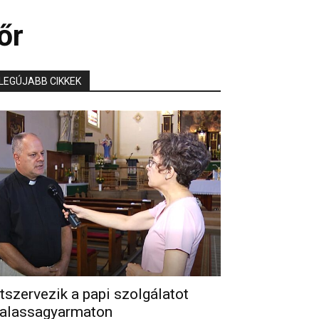
őr
LEGÚJABB CIKKEK
tszervezik a papi szolgálatot
alassagyarmaton