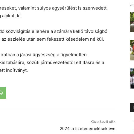
20
réseket, valamint súlyos agysérülést is szenvedett,
alakult ki.
dő közvilágítás ellenére a számára kellő távolságból
d az észlelés után sem fékezett késedelem nélkül.
diratban a járási ügyészség a figyelmetlen
zabására, közúti járművezetéstől eltiltásra és a
tt indítványt.
Következő cikk
2024: a fizetésemelések éve