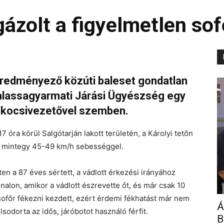
gázolt a figyelmetlen sof
edményező közúti baleset gondatlan
alassagyarmati Járási Ügyészség egy
pkocsivezetővel szemben.
7 óra körül Salgótarján lakott területén, a Károlyi tetőn
t, mintegy 45-49 km/h sebességgel.
ten a 87 éves sértett, a vádlott érkezési irányához
onalon, amikor a vádlott észrevette őt, és már csak 10
 sofőr fékezni kezdett, ezért érdemi fékhatást már nem
Á
lsodorta az idős, járóbotot használó férfit.
B