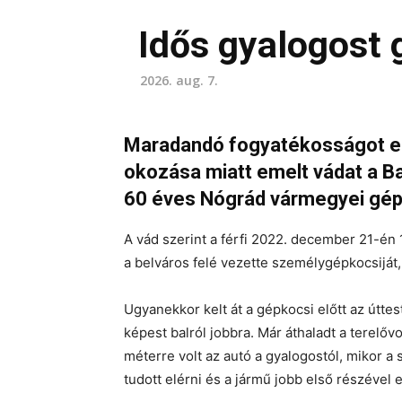
Idős gyalogost 
2026. aug. 7.
Maradandó fogyatékosságot er
okozása miatt emelt vádat a B
60 éves Nógrád vármegyei gé
A vád szerint a férfi 2022. december 21-én 1
a belváros felé vezette személygépkocsijá
Ugyanekkor kelt át a gépkocsi előtt az úttes
képest balról jobbra. Már áthaladt a terelőv
méterre volt az autó a gyalogostól, mikor a
tudott elérni és a jármű jobb első részével e