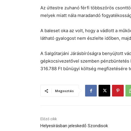
Az úttestre zuhanó férfi többszörös csonttö
melyek miatt nála maradandó fogyatékosság 
A baleset oka az volt, hogy a vádlott a műkö
látható gyalogost nem észlelte időben, maj
A Salgótarjáni Járásbíróságra benyújtott vá
gépkocsivezetővel szemben pénzbüntetés kis
316.788 Ft bűnügyi költség megfizetésére te
Megosztás
Előző cikk
Helyesírásban jeleskedő Szondisok