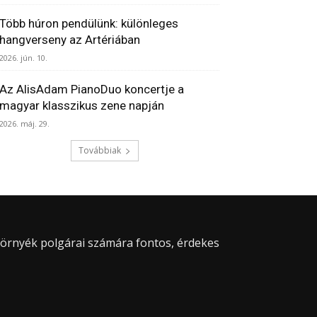
Több húron pendülünk: különleges
hangverseny az Artériában
2026. jún. 10.
Az AlisAdam PianoDuo koncertje a
magyar klasszikus zene napján
2026. máj. 29.
Továbbiak
 környék polgárai számára fontos, érdekes